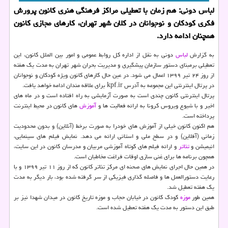
لباس دونی: هم زمان با تعطیلی مراكز فرهنگی هنری كانون پرورش
فكری كودكان و نوجوانان در كلان شهر تهران، كارهای مجازی كانون
همچنان ادامه دارد.
به گزارش
لباس
دونی به نقل از اداره کل روابط عمومی و امور بین الملل کانون، این
تعطیلی برمبنای دستور سازمان پیشگیری و مدیریت بحران شهر تهران به مدت یک هفته
از روز ۲۴ تیر ۱۳۹۹ اعمال می شود. در عین حال کارهای کانون ویژه کودکان و نوجوانان
در پرتال اینترنتی این مجموعه به آدرس kpf.ir برای علاقه مندان ادامه خواهد یافت.
پرتال اینترنتی کانون چندی است به صورت آزمایشی به راه افتاده است و در ماه های
اخیر و با شیوع ویروس کرونا به ارائه فعالیت ها و
آموزش
های کانون در محیط اینترنت
پرداخته است.
هم اکنون کانون خیلی از آموزش های خودرا به صورت برخط (آنلاین) و بدون محدودیت
زمانی (آفلاین) و در سطح ملی و استانی ارائه می دهد. نمایش فیلم های سینمایی،
انیمیشن و
تئاتر
و ارائه فیلم های کوتاه آموزشی مربیان و مدرسان کانون در این سایت،
همچون برنامه ها برای غنی سازی اوقات فراغت مخاطبان است.
در همین حال اجرای نمایش های صحنه ای مرکز تئاتر کانون که از روز ۱۱ تیر ۱۳۹۹ و با
رعایت دستورالعمل ها و فاصله گذاری فیزیکی از سر گرفته شده بود، بار دیگر به مدت
یک هفته تعطیل شد.
همین طور
موزه
کودک کانون در خیابان حجاب و موزه تاریخ کانون در میدان شهدا نیز بر
طبق این دستور به مدت یک هفته تعطیل شده است.