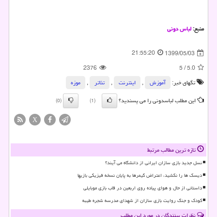
منبع:
لباس دونی
21:55:20
1399/05/03
2376
5
/
5.0
تگهای خبر:
آموزش
,
اینترنت
,
تئاتر
,
موزه
این مطلب لباسدونی را می پسندید؟
(0)
(1)
X
تازه ترین مطالب مرتبط
نسل جدید بازی سازان ایرانی از دانشگاه می آیند؟
دیسک ها را نکشید، اعتراض گیمرها به پایان نسخه فیزیکی بازیها
داستانی از حال و هوای پیاده روی اربعین در قاب بازی موبایلی
کودک و جنگ روایت بازی سازان از شهدای مدرسه شجره طیبه
نظرات بینندگان در مورد این مطلب