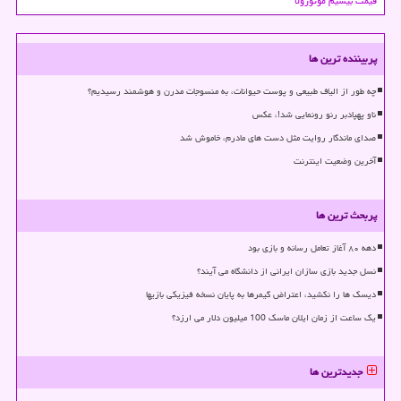
قیمت بیسیم موتورولا
پربیننده ترین ها
چه طور از الیاف طبیعی و پوست حیوانات، به منسوجات مدرن و هوشمند رسیدیم؟
ناو پهپادبر رنو رونمایی شد!، عکس
صدای ماندگار روایت مثل دست های مادرم، خاموش شد
آخرین وضعیت اینترنت
پربحث ترین ها
دهه ۸۰ آغاز تعامل رسانه و بازی بود
نسل جدید بازی سازان ایرانی از دانشگاه می آیند؟
دیسک ها را نکشید، اعتراض گیمرها به پایان نسخه فیزیکی بازیها
یک ساعت از زمان ایلان ماسک 100 میلیون دلار می ارزد؟
جدیدترین ها