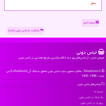
سفر
صفحه اخبار
بازگشت به لباس دونی (خانه)
لباس دونی
فروش لباس : از لباس‌های روز دنیا تا کلاسیک‌ترین طرحها همه چی در لباس دونی
lebasdooni.ir - مالکیت معنوی سایت لباس دونی متعلق به مالک آن (Lebasdooni) می
باشد - 1396 -1405
میانبرهای لباس دونی
درباره ما
بک لینک در لباس دونی
رپورتاژ در لباس دونی