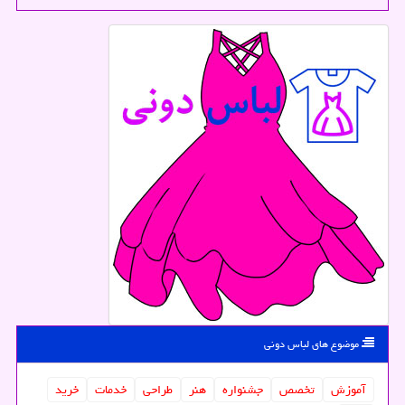
موضوع های لباس دونی
آموزش
تخصص
جشنواره
هنر
طراحی
خدمات
خرید