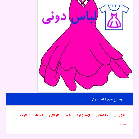
موضوع های لباس دونی
آموزش
تخصص
جشنواره
هنر
طراحی
خدمات
خرید
سفر