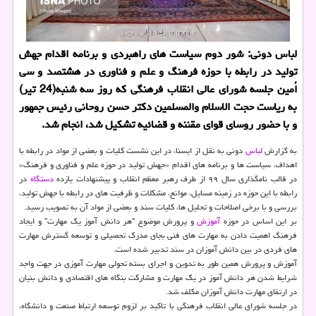
لباس دونی: شور دوم سیاست های راهبردی و برنامه اقدام جهش
تولید در رابطه با حوزه فرهنگ و علم و فناوری در هشتصد و سی
اُمین جلسه شورای عالی انقلاب فرهنگی كه روز سه شنبه(24 تیر)
به ریاست حجت الاسلام والمسلمین دكتر حسن روحانی رئیس جمهور
و با حضور روسای قوای مقننه و قضائیه تشكیل شد، انجام شد.
به گزارش
لباس
دونی به نقل از ایسنا، در این نشست کلیات و بعضی از مواد در رابطه با
اهداف، سیاست ها و برنامه های اقدام «جهش تولید در حوزه علم و فناوری و فرهنگ»
در قالب نامگذاری سال ۹۹ از طرف رهبر معظم انقلاب و پیشنهادات یازده
دستگاه
در
رابطه با این حوزه در زمینه مسایل، موانع، مشکلات و ظرفیت های در رابطه با جهش تولید،
بررسی و با برخی اصلاحات و تحلیل ها، کلیات سند و بعضی از مواد آن به تصویب رسید.
بر این اساس در حوزه
آموزش
و پرورش موضوع "هر دانش آموز یک مهارت" و ایجاد
فرهنگ اهمیت دادن به مهارت های فنی بجای مدرک تحصیلی و توسعه گسترش مهارت
های فردی در بین دانش آموزان در سند تدبیر شده است.
آموزش و پرورش همین طور به تدوین و اجرای بسته تحولی مهارت آموزی در جهت واجد
شرایط شدن هر دانش آموز در یک مهارت و مشارکت بنگاه های اقتصادی و دانش بنیان
در ارتقای مهارت دانش آموزان مکلف شد.
در جلسه شورای عالی انقلاب فرهنگی با تاکید بر لزوم توسعه ارتباط صنعت و دانشگاه،