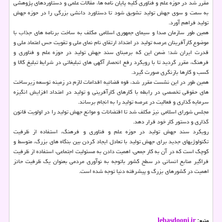
مقرر شد در حوزه علم و فناوری کلیه پایان نامه ها، مقالات علمی و دستاوردهای پژوهشی
به سمت و سوی جهش تولید تشویق شود تا دستاورد دانشی بزرگی را در حوزه جهش
تولید فراهم آورد.
همین طور سازمان صدا و سیمای جمهوری اسلامی مکلف به ساخت برنامه های جذاب با
موضوع کارآفرینان عرصه تولید در امتداد ارتقای نام نمای ملی و تقویت حس اعتماد ملی و
قدرت ایران شد؛ ضمن این که برمبنای سند جهش تولید در حوزه علم و فناوری و
فرهنگ، مقرر گردید تا با رویکرد رفع انحصار آگهی های تبلیغاتی در شرایط تبلیغ کالا و
کسب و کارها بازنگری صورت گیرد.
همین طور در این نشست مقرر شد، قوه قضائیه اقدامات لازم در زمینه توسعه زیرساخت
های حقوقی تخصصی در رابطه با کارهای کارآفرینی و تولید در امتداد افزایش انگیزه
سرمایه گذاری و فعالیت در عرصه تولید را به انجام برساند.
مجلس شورای اسلامی نیز مکلف شد تا اقتضائات و موانع جهش تولید را در اولویت قانون
گذاری و دستور کار خود قرار دهد.
رویکرد سند جهش تولید در حوزه علم و فناوری و فرهنگ، استفاده از ظرفیت
تکنولوژیهای جدید برای جهش تولید با تعادل ایجاد کردن بین بنگاه های بزرگ، متوسط و
کوچک است که در آن به کار جمعی، اهمیت دادن به مسئولیت اجتماعی، استفاده از ظرفیت
فراگیر منابع انسانی در سطح کشور باتوجه به نوآوری مردمی بعنوان یک ظرفیت حائز
اهمیت در کشورهای بزرگ و پیشرفته دنیا توجه شده است.
منبع:
lebasdooni.ir