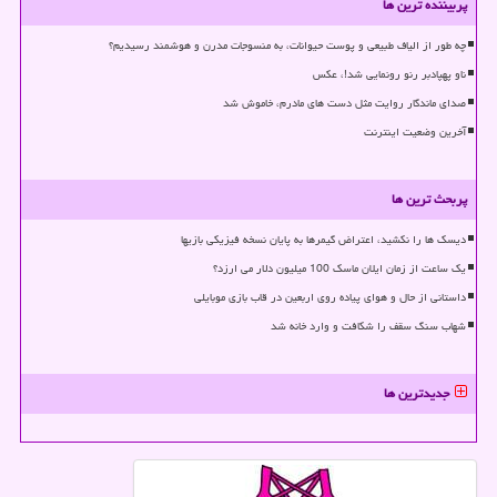
پربیننده ترین ها
چه طور از الیاف طبیعی و پوست حیوانات، به منسوجات مدرن و هوشمند رسیدیم؟
ناو پهپادبر رنو رونمایی شد!، عکس
صدای ماندگار روایت مثل دست های مادرم، خاموش شد
آخرین وضعیت اینترنت
پربحث ترین ها
دیسک ها را نکشید، اعتراض گیمرها به پایان نسخه فیزیکی بازیها
یک ساعت از زمان ایلان ماسک 100 میلیون دلار می ارزد؟
داستانی از حال و هوای پیاده روی اربعین در قاب بازی موبایلی
شهاب سنگ سقف را شکافت و وارد خانه شد
جدیدترین ها