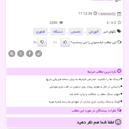
17:12:39
1399/05/02
2280
5
/
5.0
تگهای خبر:
آموزش
,
تخصص
,
دستگاه
,
فناوری
این مطلب لباسدونی را می پسندید؟
(0)
(1)
X
تازه ترین مطالب مرتبط
دیسک ها را نکشید، اعتراض گیمرها به پایان نسخه فیزیکی بازیها
داستانی از حال و هوای پیاده روی اربعین در قاب بازی موبایلی
شهاب سنگ سقف را شکافت و وارد خانه شد
کودک و جنگ روایت بازی سازان از شهدای مدرسه شجره طیبه
نظرات بینندگان در مورد این مطلب
لطفا شما هم
نظر دهید