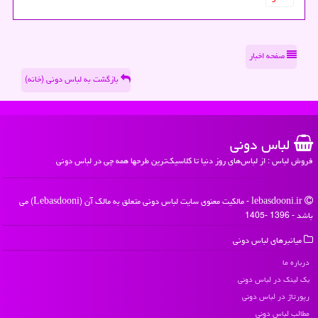
صفحه اخبار
بازگشت به لباس دونی (خانه)
لباس دونی
فروش لباس : از لباس‌های روز دنیا تا کلاسیک‌ترین طرحها همه چی در لباس دونی
lebasdooni.ir - مالکیت معنوی سایت لباس دونی متعلق به مالک آن (Lebasdooni) می
باشد - 1396 -1405
میانبرهای لباس دونی
درباره ما
بک لینک در لباس دونی
رپورتاژ در لباس دونی
مطالب لباس دونی