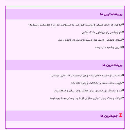
پربیننده ترین ها
چه طور از الیاف طبیعی و پوست حیوانات، به منسوجات مدرن و هوشمند رسیدیم؟
ناو پهپادبر رنو رونمایی شد!، عکس
صدای ماندگار روایت مثل دست های مادرم، خاموش شد
آخرین وضعیت اینترنت
پربحث ترین ها
داستانی از حال و هوای پیاده روی اربعین در قاب بازی موبایلی
شهاب سنگ سقف را شکافت و وارد خانه شد
مد و پوشاک پل جدیدی برای همکاریهای ایران و قزاقستان
کودک و جنگ روایت بازی سازان از شهدای مدرسه شجره طیبه
جدیدترین ها