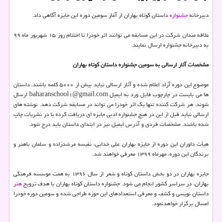
دبیرخانه
جشنواره
داستان کوتاه بهاران از آغاز سومین دوره این جایزه آگاهی داد.
علاقه مندان شرکت در این مسابقه می توانند اثر خودرا تا اختتام روز ۱۵ شهریور ماه ۹۹
به دبیرخانه جشنواره ارسال نمایند.
مشخصات آثار ارسالی به سومین جشنواره داستان کوتاه بهاران
موضوع این دوره آزاد اعلام شده و آثار ارسالی نباید بیش از ۵۰۰۰ کلمه باشند. داستان
ها می بایست در چارچوب فایل ورد به ایمیل baharanschool۱@gmail.com ارسال
شوند. هر شرکت کننده تنها یک اثر خودرا می تواند در مسابقه شرکت دهد. نوشته های
ارسالی نباید قبل از این در هیچ جشنواره ادبی جایزه ای دریافت کرده یا در نشریات چاپ
شده باشند. مشخصات فردی و آدرس ایمیل نیز در ابتدای داستان باید درج شود.
هیأت داوران این دوره از جایزه بهاران علی خدایی، نفیسه مرشدزاده و سلمان باهنر و
برندگان این دوره، مهرماه ۱۳۹۹ معرفی خواهند شد.
جایزه بهاران در دو بخش داستان کوتاه و شعر از سال ۱۳۹۶ به همت موسسه فرهنگی
بهاران، در سراسر کشور انجام می شود. جشنواره داستان کوتاه بهاران با هدف ترویج
هنر
داستان نویسی و کشف و معرفی استعدادهای این حوزه طراحی شده و سومین دوره خودرا
امسال برگزار خواهدنمود.