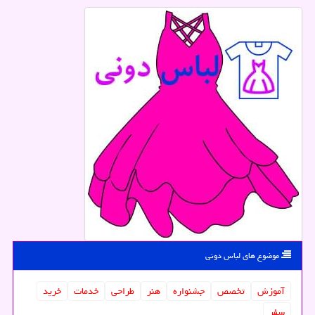
موضوع های لباس دونی
آموزش
تخصص
جشنواره
هنر
طراحی
خدمات
خرید
سفر