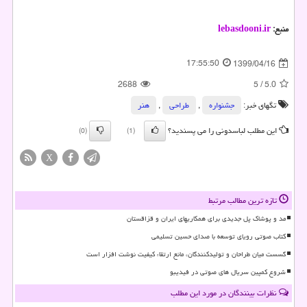
منبع:
lebasdooni.ir
17:55:50
1399/04/16
2688
5
/
5.0
تگهای خبر:
جشنواره
,
طراحی
,
هنر
این مطلب لباسدونی را می پسندید؟
(0)
(1)
X
تازه ترین مطالب مرتبط
مد و پوشاک پل جدیدی برای همکاریهای ایران و قزاقستان
کتاب صوتی رویای توسعه با صدای حسین تسلیمی
گسست میان طراحان و تولیدکنندگان، مانع ارتقاء کیفیت نوشت افزار است
شروع کمپین سریال های صوتی در فیدیبو
نظرات بینندگان در مورد این مطلب