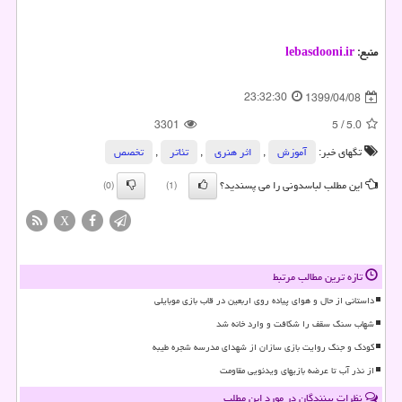
منبع:
lebasdooni.ir
23:32:30
1399/04/08
3301
5
/
5.0
تگهای خبر:
آموزش
,
اثر هنری
,
تئاتر
,
تخصص
این مطلب لباسدونی را می پسندید؟
(0)
(1)
X
تازه ترین مطالب مرتبط
داستانی از حال و هوای پیاده روی اربعین در قاب بازی موبایلی
شهاب سنگ سقف را شکافت و وارد خانه شد
کودک و جنگ روایت بازی سازان از شهدای مدرسه شجره طیبه
از نذر آب تا عرضه بازیهای ویدئویی مقاومت
نظرات بینندگان در مورد این مطلب