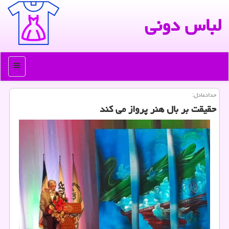
لباس دونی
منو
حدادعادل:
حقیقت بر بال هنر پرواز می كند