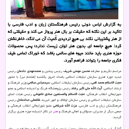
به گزارش لباس دونی رئیس فرهنگستان زبان و ادب فارسی با
تاكید بر این نكته كه حقیقت بر بال هنر پرواز می كند و حقیقتی كه
از هنر پشتیبانی نكند بی هیچ تردیدی كُمیت آن می لنگد، خاطرنشان
كرد: هیچ جامعه ای بدون هنر توان زیست ندارد؛ پس محصولات
حوزه هنری باید مانند میوه های سالمی باشد كه خوراك تمامی طیف
فكری جامعه را بتواند فراهم آورد.
مراسم تکریم و معارفه
محسن مومنی شریف
رئیس پیشین و
محمدمهدی دادمان
رئیس
جدید حوزه هنری سازمان تبلیغات اسلامی بامداد امروز یکشنبه (هشتم تیر) با حضور
حجت الاسلام محمد قمی
رئیس سازمان تبلیغات اسلامی،
سیدعباس صالحی
وزیر فرهنگ و
ارشاد اسلامی،
آیت الله علی اکبر رشاد
رئیس پژوهشگاه فرنگ و اندیشه اسلامی و عضو
شورایعالی انقلاب فرهنگی،
حجت الاسلام والمسلمین صادق خاموشی
رئیس هیات امنای
سازمان تبلیغات اسلامی و رئیس سازمان اوقاف و امور خیریه،
غلامعلی حدادعادل
رئیس
فرهنگستان زبان و ادب فارسی،
عزت الله ضرغامی
عضو شورایعالی انقلاب فرهنگی و
جمعی دیگر از مدیران، مسؤلان و اهالی فرهنگ و
هنر
در تالار اندیشه حوزه هنری برگزار
گردید.
آغازگر این مراسم حضور مدعوان دعوت شده به این آئین تکریم و معارفه در رواق