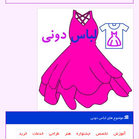
موضوع های لباس دونی
آموزش
تخصص
جشنواره
هنر
طراحی
خدمات
خرید