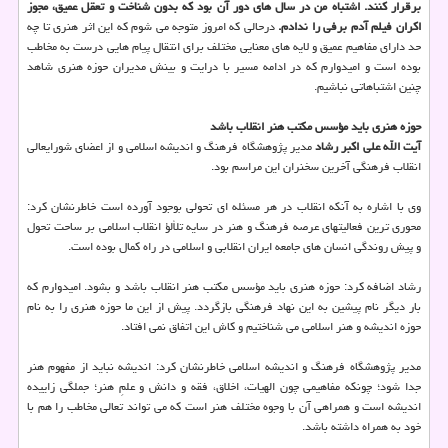
برقرار کنند. اشتباه من در سال های دور آن بود که بدون شناخت و تعقل عمیق، مجوز
اکران فیلم آدم برفی را ندادم.
درحالی که امروز متوجه می شوم که این اثر هنری تا چه
حد دارای مفاهیم عمیق و لایه های معنایی مختلف برای انتقال پیام هایی درست به مخاطب
بوده است و امیدوارم که در ادامه مسیر با درایت و بینش مدیران حوزه هنری شاهد
چنین اشتباهاتی نباشیم.
حوزه هنری باید مؤسس مکتب هنر انقلاب باشد
آیت الله علی اکبر رشاد
مدیر پژوهشگاه فرهنگ و اندیشه اسلامی و از اعضای شورایعالی
انقلاب فرهنگی آخرین سخنران این مراسم بود.
وی با اشاره به آنکه انقلاب در هر مسئله ای تحولی بوجود آورده است خاطرنشان کرد:
محوری ترین فعالیتهای عرصه فرهنگ و هنر در سایه تلألؤ انقلاب اسلامی بر ساحت تحول
و پیش روندگی انسان های جامعه ایران انقلابی و اسلامی در راه کمال بوده است.
رشاد اضافه کرد: حوزه هنری باید مؤسس مکتب هنر انقلاب باشد و بشود. امیدوارم که
بار دیگر نام پیشین به این نهاد فرهنگی بازگردد. پیش از این ما حوزه هنری را به نام
حوزه اندیشه و هنر اسلامی می شناختیم و کاش این اتفاق نمی افتاد.
مدیر پژوهشگاه فرهنگ و اندیشه اسلامی خاطرنشان کرد: اندیشه نباید از مفهوم هنر
جدا شود؛ چونکه مفاهیمی چون الهیات، اخلاق، فقه و دانش و علمِ هنر؛ جملگی زاییده
اندیشه است و همراهی آن با وجوه مختلف هنر است که می تواند تعالی مخاطب را هم با
خود به همراه داشته باشد.