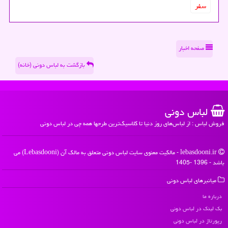
سفر
صفحه اخبار
بازگشت به لباس دونی (خانه)
لباس دونی
فروش لباس : از لباس‌های روز دنیا تا کلاسیک‌ترین طرحها همه چی در لباس دونی
lebasdooni.ir - مالکیت معنوی سایت لباس دونی متعلق به مالک آن (Lebasdooni) می
باشد - 1396 -1405
میانبرهای لباس دونی
درباره ما
بک لینک در لباس دونی
رپورتاژ در لباس دونی