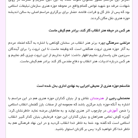
شهادت مرقد دو شهید غواص گمنام واقع در محوطه حوزه هنری سازمان تبلیغات اسلامی
بود که پس از نثار گل و قرائت فاتحه، حضار برای برگزاری مراسم اصلی به سالن اندیشه
حوزه هنری نقل مکان کردند.
هر کس در حیطه هنر انقلاب کار کند، برادر هم کیش ماست
مرتضی سرهنگی
چهره برتر هنر انقلاب در سخنان کوتاهی با اشاره به آنکه اعتماد مردم
به آثار حوزه هنری ثروت هنگفتی است که وظیفه ماست تا این ثروت را برای آیندگان
سرزمین مان پاسداری نماییم اظهار داشت: اجازه نداریم از این ثروت چیزی کم نماییم و
هر کس درباره ادبیات، هنر انقلاب و دفاع مقدس کار کند برادر هم کیش ماست.
متاسفم حوزه هنری از محیطی اجرایی به نهادی اداری بدل شده است
محمدعلی رجبی
از
هنرمندان
نقاش و از بنیان گذاران حوزه هنری هم در این مراسم با
اشاره به آنکه حوزه باید مرکزی باشد که مجموعه ای از صفات بارز گفتمان انقلاب اسلامی
را ضمن
آموزش
در چارچوب اثر هنری تولید و به مخاطبان عرضه نماید خاطرنشان کرد:
آویزه گوش تمامی همراهان و بنیان گذاران این حوزه فرمایش بنیان گذار کبیر انقلاب
اسلامی است که گفته بود شما به خاطر خدا انقلاب کردید و در این نهاد فرهنگی هم به
خاطر خدا کار خواهید کرد؛ پس بر کارتان استوار باشید.