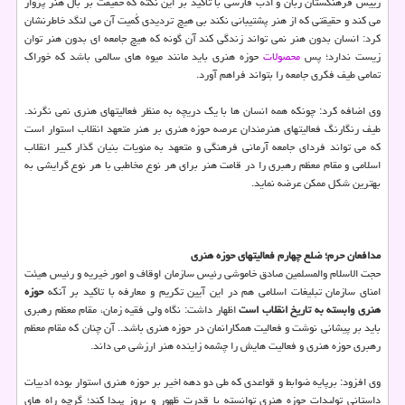
رییس فرهنگستان زبان و ادب فارسی با تاکید بر این نکته که حقیقت بر بال هنر پرواز
می کند و حقیقتی که از هنر پشتیبانی نکند بی هیچ تردیدی کُمیت آن می لنگد خاطرنشان
کرد: انسان بدون هنر نمی تواند زندگی کند آن گونه که هیچ جامعه ای بدون هنر توان
زیست ندارد؛ پس
محصولات
حوزه هنری باید مانند میوه های سالمی باشد که خوراک
تمامی طیف فکری جامعه را بتواند فراهم آورد.
وی اضافه کرد: چونکه همه انسان ها با یک دریچه به منظر فعالیتهای هنری نمی نگرند.
طیف رنگارنگ فعالیتهای هنرمندان عرصه حوزه هنری بر هنر متعهد انقلاب استوار است
که می تواند فردای جامعه آرمانی فرهنگی و متعهد به منویات بنیان گذار کبیر انقلاب
اسلامی و مقام معظم رهبری را در قامت هنر برای هر نوع مخاطبی با هر نوع گرایشی به
بهترین شکل ممکن عرضه نماید.
مدافعان حرم؛ ضلع چهارم فعالیتهای حوزه هنری
حجت الاسلام والمسلمین صادق خاموشی رئیس سازمان اوقاف و امور خیریه و رئیس هیئت
امنای سازمان تبلیغات اسلامی هم در این آیین تکریم و معارفه با تاکید بر آنکه
حوزه
هنری وابسته به تاریخ انقلاب است
اظهار داشت: نگاه ولی فقیه زمان، مقام معظم رهبری
باید بر پیشانی نوشت و فعالیت همکارانمان در حوزه هنری باشد.. آن چنان که مقام معظم
رهبری حوزه هنری و فعالیت هایش را چشمه زاینده هنر ارزشی می داند.
وی افزود: برپایه ضوابط و قواعدی که طی دو دهه اخیر بر حوزه هنری استوار بوده ادبیات
داستانی تولیدات حوزه هنری توانسته با قدرت ظهور و بروز پیدا کند؛ گرچه راه های