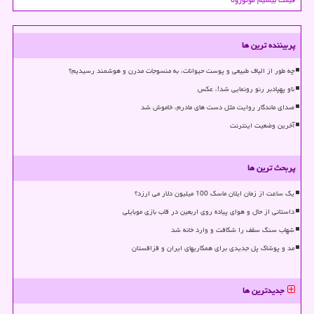
پربیننده ترین ها
چه طور از الیاف طبیعی و پوست حیوانات، به منسوجات مدرن و هوشمند رسیدیم؟
ناو پهپادبر رنو رونمایی شد!، عکس
صدای ماندگار روایت مثل دست های مادرم، خاموش شد
آخرین وضعیت اینترنت
پربحث ترین ها
یک ساعت از زمان ایلان ماسک 100 میلیون دلار می ارزد؟
داستانی از حال و هوای پیاده روی اربعین در قاب بازی موبایلی
شهاب سنگ سقف را شکافت و وارد خانه شد
مد و پوشاک پل جدیدی برای همکاریهای ایران و قزاقستان
جدیدترین ها