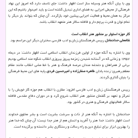
وی با بیان آنکه هنر وسیله ساز است اظهار داشت: جای تاسف دارد که امروز این نهاد
فرهنگی از محیطی اجرایی به فضای اداری تبدیل گشته است و باید امیدوار باشیم که این
مرکز به همان محیط و فعالیت اجرایی پیشین خود بازگردد. آن چنان که بتواند بار دیگر با
تمام توان و قدرت پرچم دار و قافله سالار هنر متعهد انقلاب باشد.
کار حوزه استوار بر منشور هنر انقلاب است
غلامعلی حدادعادل
رییس فرهنگستان زبان و ادب فارسی سخنران دیگر این مراسم بود.
وی با اشاره به آنکه حوزه از اولین فرزندان انقلاب اسلامی است اظهار داشت: در دیماه
۱۳۵۷ و زمانی که در آستانه شنیدن زمزمه پیروز پیروزی انقلاب شکوه مند اسلامی بودیم
برخی از همراهان و دغدغه مندان عرصه فرهنگ و هنر با خط مشی انقلاب مانند مقام
معظم رهبری؛ زنده یادان
طاهره صفارزاده
و
امیرحسین فردی
پایه های این محیط فرهنگی
را بنیان گذاری کردند.
رییس فرهنگستان زبان و ادب فارسی افزود: مقارن با انقلاب هم حوزه کار خویش را با
تمرکز و تعهد بر گفتمان منشور هنر انقلاب شروع کرد و در دوران دفاع مقدس قافله
سالار فعالیتهای فرهنگی و هنری در کشور بود.
حدادعادل با اشاره به آنکه هنر از ذات و سرشت بشریت است و بشر مخلوق خداوند
است اظهار داشت: خدا هنر را آفرید و انسان هم از هنر جدا نیست؛ آن چنان که خدا هنر
را بهترین ابزار برای تبلیغ دین و راه رسالت و رستگاری بشر دانسته و برگزیده است.