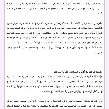
نرفته فراوان است. همینطور در عرصه تجسمی، سینما و
تئاتر
هم هنرمندان توانسته اند
تا توانایی های خویش را در جهت تعالی مفهوم هنر انقلاب با قدرت به مخاطبان عرضه
کنند.
خاموشی با اشاره به آنکه مثلث سبک زندگی اسلامی؛ انقلاب و دفاع مقدس بعنوان محور
فعالیتهای هنرمندان در حوزه هنری طی دو دهه اخیر همواره مورد توجه بوده است تصریح
کرد: احساس می کنم باید ضلع دیگری به نام مدافعین حرم را هم به خط مشی فعالیت
هنرمندان متعهد به آرمان های انقلاب اضافه نماییم. آنچنانکه طبق فرمایش مقام معظم
رهبری کار حوزه هنری با عنایت به سیاست و اقتضائات روز؛ «کاشت داشت و برداشت»
است. کاشت نهال هنرمندان متعهد و بهره گیری از آنها در جهت تبیین هنر انقلاب و آرمان
های آن.
اشتباه کردم به آدم برفی اجازه اکران ندادم
عزت الله ضرغامی
از اعضای شورای انقلاب فرهنگی بعنوان دیگر سخنران حاضر در این
مراسم با اشاره به آنکه مؤمنی شریف مصداق بارز مدیری کارشناس در حوزه فرهنگ و
هنر است اظهار داشت: حوزه هنری طی چهار دهه فعالیت خود رویش های فراوانی داشته
و در کنار آن معدود ریزش هایی را هم شاهد بوده است.
وی افزود: مسئله اصلی معاصر بودن فعالیتهای حوزه هنری با تاریخ انقلاب است.
امروز
بیشتر از هر زمانی به متخصصانی نیاز داریم تا بتوانیم با عموم مخاطبان جامعه ارتباط