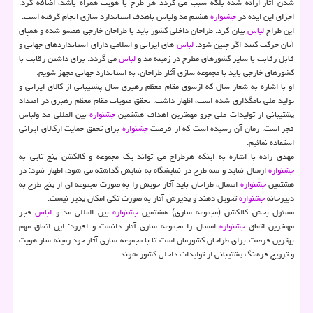
شدن آثار ارائه شده بلكه سبب می گردد هر طرح با هویت همراه باشد، اضافه كرد:
اجرای این ایده در
جشنواره
هشتم مد ولباس باهدف استاندارد سازی انجام گرفته است.
این طراح
لباس
بیان كرد: طراحان داخلی كشور باید با طراحان خارجی همسو شده و همپای
آنان حركت كنند اگر چنین شود.
لباس
های ایرانی و اسلامی دارای استانداردهای جهانی و
قابل رقابت با سایر كشورهای مطرح در زمینه مد و
لباس
می گردد. برای داشتن رقابت با
كشورهای خارجی باید با مجموعه سازی آثار طراحان، به استاندارد جهانی مجهز شویم.
او با اشاره به شعار سال كه ازسوی مقام معظم رهبری سال پشتیبانی از كالای ایرانی و
تولید ملی نامگذاری شده است، اظهار داشت: تحقق منویات مقام معظم رهبری در امتداد
پشتیبانی از تولیدات ملی جزو مهمترین اهداف هشتمین
جشنواره
بین المللی مد ولباس
فجر است. زمان آن رسیده است كه از فرصت
جشنواره
برای تحقق حمایت ازكالای ایرانی
استفاده نمائیم.
مهدی زاده با اشاره به اینكه هرطراح می تواند یك مجموعه و كالكشن پنج تایی به
جشنواره
ارسال نماید و سه طرح در نمایشگاه به نمایش گذاشته می شود، اظهار نمود: در
هشتمین
جشنواره
امسال، طراحان باید آثار خویش را به صورت مجموعه ای از پنج طرح به
دبیرخانه
جشنواره
تحویل دهند و پذیرش آثار به صورت تكی امكان پذیر نیست.
مسئول بخش كالكشن (مجموعه سازی) هشتمین
جشنواره
بین المللی مد و
لباس
فجر
مهمترین اتفاق
جشنواره
امسال را مجموعه سازی آثار دانست و افزود: این اتفاق مهم
بهترین فرصت برای طراحان كشورمان است تا با مجموعه سازی آثار خود زمینه ساز هویت
و ترویج فرهنگ پشتیبانی از تولیدات داخلی كشور شوند.