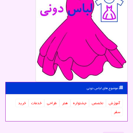
موضوع های لباس دونی
آموزش
تخصص
جشنواره
هنر
طراحی
خدمات
خرید
سفر