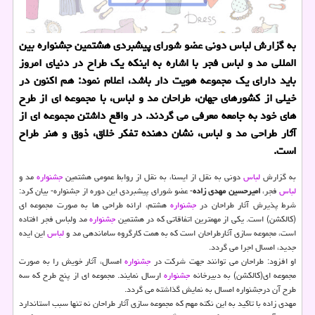
به گزارش لباس دونی عضو شورای پیشبردی هشتمین جشنواره بین
المللی مد و لباس فجر با اشاره به اینكه یك طراح در دنیای امروز
باید دارای یك مجموعه هویت دار باشد، اعلام نمود: هم اكنون در
خیلی از كشورهای جهان، طراحان مد و لباس، با مجموعه ای از طرح
های خود به جامعه معرفی می گردند. در واقع داشتن مجموعه ای از
آثار طراحی مد و لباس، نشان دهنده تفكر خلاق، ذوق و هنر طراح
است.
به گزارش
لباس
دونی به نقل از ایسنا، به نقل از روابط عمومی هشتمین
جشنواره
مد و
لباس
فجر،
امیرحسین مهدی زاده
- عضو شورای پیشبردی این دوره از جشنواره- بیان كرد:
شرط پذیرش آثار طراحان در
جشنواره
هشتم، ارائه طراحی ها به صورت مجموعه ای
(كالكشن) است. یكی از مهمترین اتفاقاتی كه در هشتمین
جشنواره
مد ولباس فجر افتاده
است، مجموعه سازی آثارطراحان است كه به همت كارگروه ساماندهی مد و
لباس
این ایده
جدید، امسال اجرا می گردد.
او افزود: طراحان می توانند جهت شركت در
جشنواره
امسال، آثار خویش را به صورت
مجموعه ای(كالكشن) به دبیرخانه
جشنواره
ارسال نمایند. مجموعه ای از پنج طرح كه سه
طرح آن درجشنواره امسال به نمایش گذاشته می گردد.
مهدی زاده با تاكید به این نكته مهم كه مجموعه سازی آثار طراحان نه تنها سبب استاندارد