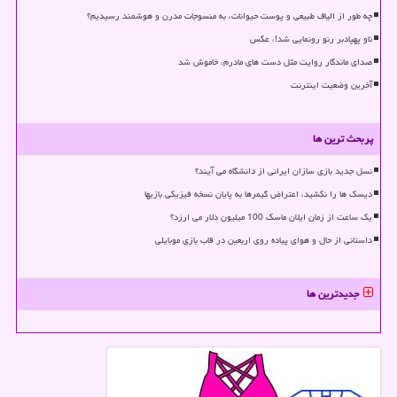
چه طور از الیاف طبیعی و پوست حیوانات، به منسوجات مدرن و هوشمند رسیدیم؟
ناو پهپادبر رنو رونمایی شد!، عکس
صدای ماندگار روایت مثل دست های مادرم، خاموش شد
آخرین وضعیت اینترنت
پربحث ترین ها
نسل جدید بازی سازان ایرانی از دانشگاه می آیند؟
دیسک ها را نکشید، اعتراض گیمرها به پایان نسخه فیزیکی بازیها
یک ساعت از زمان ایلان ماسک 100 میلیون دلار می ارزد؟
داستانی از حال و هوای پیاده روی اربعین در قاب بازی موبایلی
جدیدترین ها