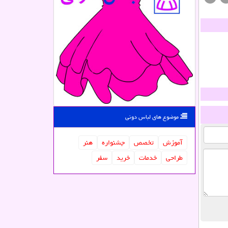
موضوع های لباس دونی
آموزش
تخصص
جشنواره
هنر
طراحی
خدمات
خرید
سفر