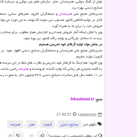
توان از کمک دولتی، هنرمندان، تجار، سازمان های غیر دولتی و سرمایه گذا
صنایع دستی بهره برد.
مدیرعامل مجمع ملی
هنرمندان
و صنعتگران افزود: هنرهای سنتی، صنعتی
گذار در تولیدناخالص کشور محسوب می شوند که توجه به این حوزه می توا
فروش نفت را برای ما به همراه آورد.
وی با اعلان اینکه آمار فروش چمدانی و افزایش معیار مطلوب برای صادار
ببندند تا ساختار بازرگانی و تولید راکد کشور نیز پویا شود.
در بخش مواد اولیه گرفتار خود تحریمی هستیم
مدیرعامل مجمع ملی هنرمندان و صنتعتگران صنایع دستی اظهار نمود: در بخ
کیفیت تولید نماییم.
وی افزود: هم اینک ما گرفتار خود تحریمی و نظارت های غلط در این عرصه ه
به گفته بختیاری هر زمانی که تولید کننده، فروشنده و
هنرمند
راضی باشند، 
در ۱۱ ماهه سال قبل صادرات صنایع دستی ۴۲۷ میلیون دلار به صورت رسمی و چمدانی ارزآوری داشته است.
منبع:
lebasdooni.ir
21:42:27
1399/03/30
تگهای خبر:
صنایع دستی
,
كیفیت
,
هنر
,
هنرمند
این مطلب لباسدونی را می پسندید؟
(0)
(1)