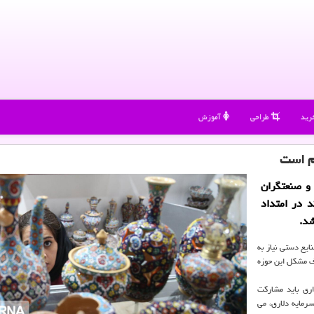
رید
طراحی
آموزش
م است
و صنعتگران
د در امتداد
شد.
ایع دستی نیاز به
رف مشکل این حوزه
ری باید مشارکت
سرمایه دلاری، می