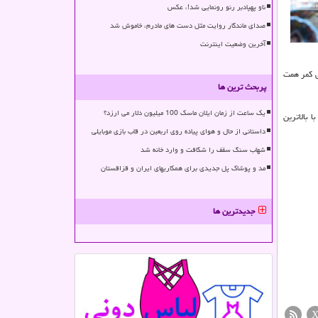
ناو پهپادبر رنو رونمایی شد!، عکس
صدای ماندگار روایت مثل دست های مادرم، خاموش شد
آخرین وضعیت اینترنت
ی کمر همت
پربحث ترین ها
یک ساعت از زمان ایلان ماسک 100 میلیون دلار می ارزد؟
 بالاترین
داستانی از حال و هوای پیاده روی اربعین در قاب بازی موبایلی
شهاب سنگ سقف را شکافت و وارد خانه شد
مد و پوشاک پل جدیدی برای همکاریهای ایران و قزاقستان
جدیدترین ها