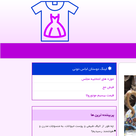
لینک دوستان لباس دونی
حوزه های انتخابیه مجلس
فیش حج
قیمت بیسیم موتورولا
پربیننده ترین ها
چه طور از الیاف طبیعی و پوست حیوانات، به منسوجات مدرن و
هوشمند رسیدیم؟