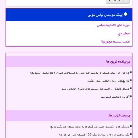
لینک دوستان لباس دونی
حوزه های انتخابیه مجلس
فیش حج
قیمت بیسیم موتورولا
پربیننده ترین ها
چه طور از الیاف طبیعی و پوست حیوانات، به منسوجات مدرن و هوشمند رسیدیم؟
ناو پهپادبر رنو رونمایی شد!، عکس
صدای ماندگار روایت مثل دست های مادرم، خاموش شد
آخرین وضعیت اینترنت
پربحث ترین ها
دیسک ها را نکشید، اعتراض گیمرها به پایان نسخه فیزیکی بازیها
یک ساعت از زمان ایلان ماسک 100 میلیون دلار می ارزد؟