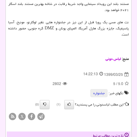
مستند بلند این رویداد سینمایی واجد شریط رقابت در شاخه بهترین مستند بلند اسکار
۲۰۲۱ خواهد بود.
نت های مسی یک رویا قبل از این نیز در جشنواره هایی نظیر لوکارنو، مونیخ، آسیا
پاسیفیک، جایزه بزرگ هارل آمریکا، المپیای یونان و DMZ کره جنوبی، حضور داشته
است.
منبع:
لباس دونی
14:22:13
1399/03/25
2802
5
/
5.0
تگهای خبر:
جشنواره
این مطلب لباسدونی را می پسندید؟
(0)
(1)
X
تازه ترین مطالب مرتبط