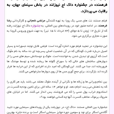
فرهمند» در جشنواره داك اج نیوزلند در بخش سینمای جهان، به
رقابت می پردازد.
فیلم مستند نت های مسی یک رویا به تهیه کنندگی
مرتضی شعبانی
و کارگردانی
رضا
فرهمند
، در ادامه حضور خود در رویدادهای بین المللی، به
جشنواره
داک اج نیوزلند رفته
که از تاریخ ۱۲ ژوئن تا ۵ جولای (۲۳ خرداد تا ۱۵ تیر) به جهت شیوع ویروس کرونا به
صورت مجازی برگزاری می شود.
این جشنواره در تمجید فیلم مورد اشاره آورده است: فیلمی قابل توجه، جسورانه و بسیار
اصیل درباره قدرت کودکان که در آن شخصیت اصلی پسربچه ای ده ساله به نام ملّوک
است که آرزوی او تبدیل شدن به خواننده است. ملوک و دوستانش سیم های مسی را از
دیوارهای ساختمان های خالی که با سوراخ گلوله ها ریخته شده و توسط موشک ها
فروریخته اند، جدا می کنند. این کودکان که امید دارند افرادی که از این خرابه ها فرار
کرده اند بازگردند، برای جمع آوری مس ها از روی دیوارها عذرخواهی می کنند.
بین تمام ویرانی ها و زباله ها و نگرانی از آینده، ملوک معتقد می باشد باید هر کاری را
که به ذهنش می رسد انجام دهد. او و خواهر ۱۴ ساله اش برای تامین بودجه کنسرت در
استادیوم خراب، پول مسی را که می فروشند، پس انداز می کنند. اما در خیابان های
متروک یرموک، مخاطب کنسرت آنها چه کسانی خواهند بود؟»
جشنواره بین المللی مستند «داک اِج» در نیوزیلند یکی از رویدادهای سینمایی مورد تایید
آکادمی اسکار برای نود و سومین دوره جوایز سینمایی اسکار است و برنده جایزه بهترین