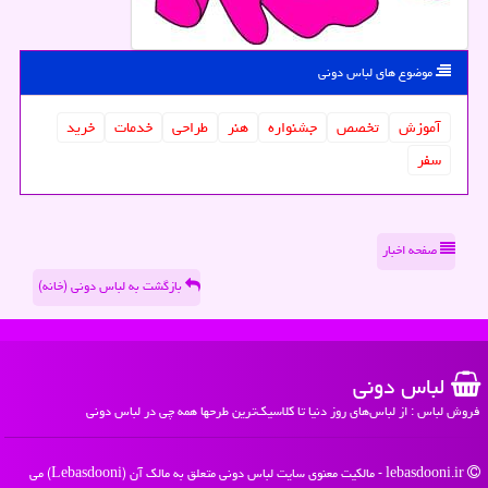
موضوع های لباس دونی
آموزش
تخصص
جشنواره
هنر
طراحی
خدمات
خرید
سفر
صفحه اخبار
بازگشت به لباس دونی (خانه)
لباس دونی
فروش لباس : از لباس‌های روز دنیا تا کلاسیک‌ترین طرحها همه چی در لباس دونی
lebasdooni.ir - مالکیت معنوی سایت لباس دونی متعلق به مالک آن (Lebasdooni) می