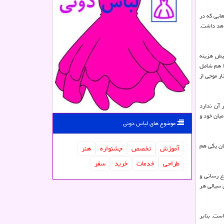
ایی که در
اهد داشت.
بیش هزینه
ا هم شامل
ر موجی از
 آن ندارد
یان خود و
موضوع های لباس دونی
ان یکی هم
آموزش
تخصص
جشنواره
هنر
طراحی
خدمات
خرید
سفر
ع رسانی و
 سیالی هر
است. بنابر