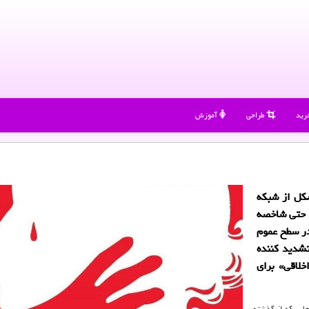
رید
طراحی
آموزش
شكل از شبكه
، حتی شاخصه
در سطح عموم
تشدید كننده
لاقی» برای
هایی که از گذشته