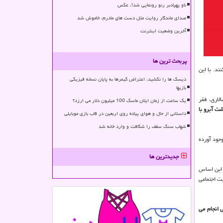
ناو پهپادبر رنو رونمایی شد!، عکس
صدای ماندگار روایت مثل دست های مادرم، خاموش شد
آخرین وضعیت اینترنت
پربحث ترین ها
د. با این
دیسک ها را نکشید، اعتراض گیمرها به پایان نسخه فیزیکی
بازیها
لاری، فقر
یک ساعت از زمان ایلان ماسک 100 میلیون دلار می ارزد؟
ت آبرو با
داستانی از حال و هوای پیاده روی اربعین در قاب بازی موبایلی
شهاب سنگ سقف را شکافت و وارد خانه شد
جود آورده
جدیدترین ها
 این اساس
ت اجتماعی
 انجام می