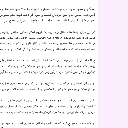
زندگی برمبنای «حرفِ مردم» تا حد بسیار زیادی به خاصیت های شخصیتی ه
ذهن همه انسان ها و حتی خودمان هست و حتی اگر دقت کنید، نظم ملموس و 
بعنوان مثال داشتن رابطه با جنس مکمل یا ازدواج در سن پایین همچون پدی
در این میان توجه به «اخلاق زیستی» یک لزوم انکار ناپذیر عقلانی برای
هایی دارد، ولی آیا فایده ای هم از این اخلاقی زیستن حاصل می شود؟ موضو
می شود. همه این ها به صورتی تحت پوشش اخلاق قرار می گیرند و در تمام ا
احساس شده است، مسأله اخلاقی زیستن در ساحت زندگی اجتماعی در فرهن
چراکه اخلاقی زیستن موجب می شود که انسان آهسته آهسته به لحاظ روانی 
پرهیز کند و آگاه باشد که قواعد اخلاقی در هر فرهنگی تعمیم پذیرند، یع
دیگری فرقی نمی گذارد. درد دیگیری را درد خود قلمداد می کند و حفظ آبر
چون وقتی انسان برای کسی در اوضاع و احوالی حکمی می دهد، طبق اصل تعم
خود اوست؛ برای همین کم کم از اینکه خودرا تافته جدابافته بداند دور می
یکی از مهم ترین خاصیت های جامعه معاصر، گسترش فناوری ها و رسانه ها
تبلیغات و ابزاری برای دستیابی آسان تر به افکار عمومی و متقاعدسازی شه
حرفی صرف نظر از خوب یا بد بودنش در جامعه به سرعت دست به دست می شود
در اختتام باید تصریح کرد که مسئولیت و اخلاق به معنای ضمانت و تعهد در 