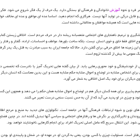
ر فرد و نحوه
آموزش
خانوادگی و فرهنگی او بستگی دارد. یک حرف از یک فکر شروع می شود. فکره
قابل درکی در تولید آنها نیست. هرکاری که انجام دهید، اساسا عده ای موافق و عده ای مخالف خو
ده هایی است که همیشه موافقان و مخالفانی داشته است.
 پیشگیری و ترمیم ناهنجاری های اجتماعی متعصبانه ریشه دار در حرف مردم است. اخلاقی زیستن کما
ع اخلاق فقط خلق و خوی انسان نیست، بلکه ساحت باورها، عواطف و احساسات، اراده، گفتار و رفتار ر
ین زمینه ها اخلاق حرفی برای گفتن دارد. حالا که جامعه ایران به سبب مبادرت به قتل یک پدر گرفتا
گ عمومی ما بیش از گذشته لزوم است.
از خودشیفتگی و خود محوری رهایی یابد. از بیان گفته هایی تحریک آمیز یا نادرست که تخصصی در
نی برای اشخاص مشابه در اوضاع و احوال مشابه حکم مشابه هست و این بدین معناست که انسان دیگر م
وی دیگران برای خود یک اصل اخلاقی به شمار می آورد.
یم پذیری برای همه کسان دیگر هم در اوضاع و احوال مشابه همان حکم را می دهد و همچون این کس
 شود و چیزی در او پدید می آید که از آن به حس نسبت سنجی درست تعبیر می کنند.
ی نوین و شیوه ارتباطات فرهنگی آنها در جامعه است. تکنولوژی های جدید به منبع و مرجع اطلا
روندان و تاثیرگذاری بر نگرش ها و رفتارهای اجتماعی و سیاسی آنها تبدیل گشته اند. در چنین فضای
. این انتقال سریع گاه عامل اصلی تحریک افراد برای انجام کارهایی ناخوشایند خواهد بود.
رفتار است. مسئولیت چیزی با کسی بودن، یعنی به گردن او، در عهده او، در ضمان و پایبندی او بودن 