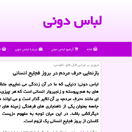
لباس دونی
خانه
آرشیو لباس دونی
درباره لباس دونی
خ
مروری بر چرایی قتل های ناموسی؛
بازنمایی حرف مردم در بروز فجایع انسانی
لباس دونی: دنیایی كه ما در آن زندگی می نماییم، مت
های به هم پیوسته و زنجیروار انسانی است كه هر چیزی
ای مانند «حرفِ مردم» بر آن تاثیر گذار است و می تواند 
جامعه بعنوان یكی از ناهنجاری های فرهنگی زمینه های 
دیگركشی باشد. در این میان توجه به مفهوم «زیست اخ
كاستن از بروز فجایع انسانی یك لزوم است.
به گزارش
لباس
دونی به نقل از ایسنا، یکی از انواع فجایع، جرایم و قتل 