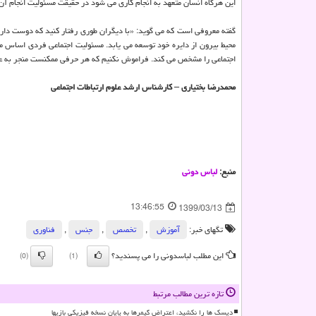
این هرگاه انسان متعهد به انجام کاری می شود در حقیقت مسئولیت انجام آن
گفته معروفی است که می گوید: «با دیگران طوری رفتار کنید که دوست داری
محیط بیرون از دایره خود توسعه می یابد. مسئولیت اجتماعی فردی اساس 
اجتماعی را مشخص می کند. فراموش نکنیم که هر حرفی ممکنست منجر به عمل
محمدرضا بختیاری – کارشناس ارشد علوم ارتباطات اجتماعی
منبع:
لباس دونی
13:46:55
1399/03/13
تگهای خبر:
آموزش
,
تخصص
,
جنس
,
فناوری
این مطلب لباسدونی را می پسندید؟
(0)
(1)
تازه ترین مطالب مرتبط
دیسک ها را نکشید، اعتراض گیمرها به پایان نسخه فیزیکی بازیها