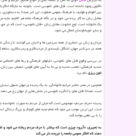
تاکنون وجود داشته است، قتل های ناموسی است. باتوجه به جایگاه انکارن
بین اقوام و طوایف با فرهنگ عمومی متفاوت، این امر عمدتاً به دستاویزی 
مقابل زنان به کار برده می شود و در نگاه فرهنگ عامه هر اقلیم، مایه ع
یک خانواده است. اوج خشونت مقابل زنان «قتل ناموسی» است که در حق ه
و سایر خویشاوندان اعمال می شود.
مردان و زنان بی شماری از همه سرزمین ها و ادیان می کوشند تا زندگی ش
همه، در سرتاسر جهان، اشکال ناپسندی از مردسالاری و پدرسالاری، سلطه
در بررسی وقوع قتل های ناموسی، دلیلهای فرهنگی و ربط های اجتماعی مختل
شدید فرهنگی، تعصب شدید و بی جا به آیین های قومی، تبعیض بین زنان و 
خون ریزی
نام برد.
همچنین در عصر حاضر جرایم خانوادگی، به یک پدیده ی جهان شمول تبدیل گشت
است. عمداتا قتل های با انگیزه ناموسی در بخش هایی از جهان رخ می دهد.
پدیده «حرفِ مردم» موضوعی است که خیلی از مردم به صورت ناخواسته با 
است. این ترس موجب می شود که تمام جنبه های کوچک و بزرگ زندگی انسان 
را با بی نظمی مواجه کند.
به تعبیری، «آبرو» چیزی است که بیشتر با حرف مردم ریخته می شود و اغل
دهند که افکار عمومی جامعه را جریحه دار می کند