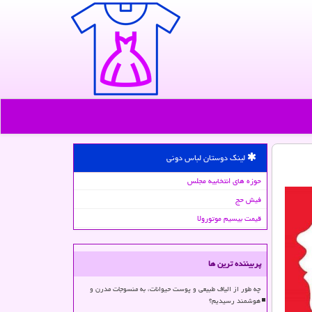
لینک دوستان لباس دونی
حوزه های انتخابیه مجلس
فیش حج
قیمت بیسیم موتورولا
پربیننده ترین ها
چه طور از الیاف طبیعی و پوست حیوانات، به منسوجات مدرن و
هوشمند رسیدیم؟