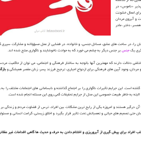
اپذیر «ناموس» در
برای اعمال خشونت
زت و آبروی مردان
مسر، دختر، مادر
ان را، در ساحت های عشق، مسائل جنسی، و خانواده، در فضایی از عمل مسؤولانه و مشارکت سپری کنن
 گری یک
جنس
بر جنس دیگر به چشم می خورد که به حوادث ناخوشایند و ناگواری منتج شده اند.
فی دخالت دارند که مهمترین آنها باتوجه به ساختار فرهنگی و اجتماعی، می توان از حاکمیت مردسا
مردان، وجود آیین های فرهنگی برای ازدواج اجباری، ترجیح فرزند پسر، زنان مقصر همیشگی و
بازگش
ه است. این جرایم تأثیرات ناگواری را بر اجتماع گذاشته و نابسامانی های اجتماعات مختلف را به و
 البته به خاطر طبیعت خصوصی این مدل از جرایم تحقیقات کمی روی این مسئله انجام شده است.
آن درگیر هستند و امروزه یکی از رایج ترین مشکلات بین افراد، ترس از قضاوت مردم و زندگی بر
حتی تصمیم های حیاتی و تعصباتش تحت تاثیر قرار بگیرد و اخلاق زیستی، کرامت انسانی و مسئولی
ب افراد برای پیش گیری از آبروریزی و اختتام دادن به حرف و حدیث ها گاهی اقدامات غیر عقلانی