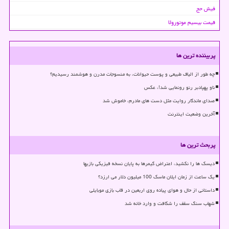
فیش حج
قیمت بیسیم موتورولا
پربیننده ترین ها
چه طور از الیاف طبیعی و پوست حیوانات، به منسوجات مدرن و هوشمند رسیدیم؟
ناو پهپادبر رنو رونمایی شد!، عکس
صدای ماندگار روایت مثل دست های مادرم، خاموش شد
آخرین وضعیت اینترنت
پربحث ترین ها
دیسک ها را نکشید، اعتراض گیمرها به پایان نسخه فیزیکی بازیها
یک ساعت از زمان ایلان ماسک 100 میلیون دلار می ارزد؟
داستانی از حال و هوای پیاده روی اربعین در قاب بازی موبایلی
شهاب سنگ سقف را شکافت و وارد خانه شد