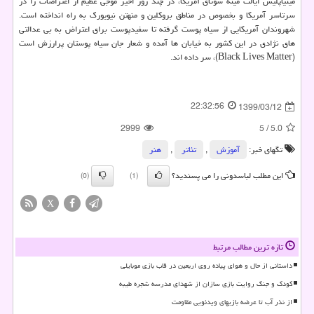
مینیاپلیس ایالت مینه سوتای آمریکا، در چند روز اخیر موجی عظیم از اعتراضات را در
سرتاسر آمریکا و بخصوص در مناطق بروکلین و منهتن نیویورک به راه انداخته است.
شهروندان آمریکایی از سیاه پوست گرفته تا سفیدپوست برای اعتراض به بی عدالتی
های نژادی در این کشور به خیابان ها آمده و شعار جان سیاه پوستان پرارزش است
(Black Lives Matter)، سر داده اند.
22:32:56
1399/03/12
2999
5
/
5.0
تگهای خبر:
آموزش
,
تئاتر
,
هنر
این مطلب لباسدونی را می پسندید؟
(0)
(1)
X
تازه ترین مطالب مرتبط
داستانی از حال و هوای پیاده روی اربعین در قاب بازی موبایلی
کودک و جنگ روایت بازی سازان از شهدای مدرسه شجره طیبه
از نذر آب تا عرضه بازیهای ویدئویی مقاومت