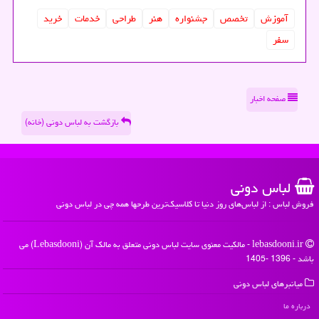
آموزش
تخصص
جشنواره
هنر
طراحی
خدمات
خرید
سفر
صفحه اخبار
بازگشت به لباس دونی (خانه)
لباس دونی
فروش لباس : از لباس‌های روز دنیا تا کلاسیک‌ترین طرحها همه چی در لباس دونی
lebasdooni.ir - مالکیت معنوی سایت لباس دونی متعلق به مالک آن (Lebasdooni) می
باشد - 1396 -1405
میانبرهای لباس دونی
درباره ما