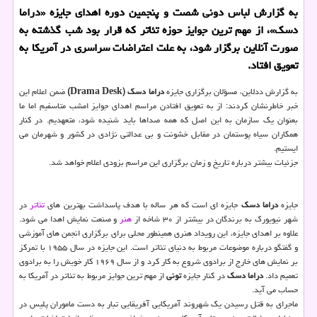
به گزارش لباس دونی شصت و پنجمین دوره اهدای جایزه «دراما
دسك»، از مهم ترین جوایز حوزه تئاتر كه قرار بود شب گذشته به
صورت آنلاین برگزار شود، به علت اعتراضات سراسری در آمریكا به
تعویق افتاد.
به گزارش ددلاین، مسؤلان برگزاری جایزه
دراما دسک (Drama Desk)
ضمن اعلام این
خبر خاطرنشان کردند: از به تعویق افتادن مراسم اهدای جوایز امشب متاسفیم اما ما
بعنوان یک سازمان به این اصل که همه صداها باید شنیده شود، متعهدیم. در کنار
همکاران سیاه پوستمان در مقابل خشونت و بی عدالتی نژادی در کشور و شهرمان می
ایستیم.
جزئیات بیشتر درباره تاریخ و زمان برگزاری این مراسم بزودی اعلام خواهد شد.
جایزه
دراما دسک
جایزه ای است که هر ساله با هدف پاسداشت بهترین های
تئاتر
در
شهر نیویورک به برندگان در بیشتر از ۳۰ شاخه از
هنر
و صنعت نمایش اهدا می شود.
علاوه بر اهدای جایزه، این رویداد هنری همینطور محلی برای برگزاری انجمن های آموزشی
و گفتگو درباره موضوعات مربوط به دنیای تئاتر است. این جایزه در سال ۱۹۵۵ با تمرکز
بر نمایش های خارج از برادوی شروع به کار کرد و از سال ۱۹۶۹ کار خویش را به برادوی
تعمیم داد.
دراما دسک
در کنار جایزه
تونی
از مهم ترین جوایز مربوط به تئاتر در آمریکا به
حساب می آید.
ماجرای به قتل رسیدن یک شهروند آمریکایی آفریقایی تبار به دست ماموران پلیس در