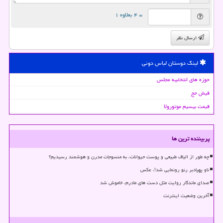
= ۴ بعلاوه ۱
ارسال نظر
لینک دوستان لباس دونی
حوزه های انتخابیه مجلس
فیش حج
قیمت بیسیم موتورولا
پربیننده ترین ها
چه طور از الیاف طبیعی و پوست حیوانات، به منسوجات مدرن و هوشمند رسیدیم؟
ناو پهپادبر رنو رونمایی شد!، عکس
صدای ماندگار روایت مثل دست های مادرم، خاموش شد
آخرین وضعیت اینترنت