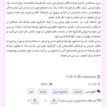
ترین مساله در احیا و مرمت اماکن تاریخی این است که هزینه تمام شده برای مرمت یک
بنای تاریخی بسیار بالاتر از هزینه ساخت یک بنا با مصالح نوین است و در این میان ما اگر
بخواهیم در زمینه پشتیبانی از احیا و ترویج این فرهنگ گام برداریم باید همه زنجیره
ارزش موجود در این حوزه را مورد نظر قرار دهیم.
وی اضافه کرد: در نشست های پیش رو با ایجاد کارگروه های مختلف که متشکل از
خبرگان، اساتید و صاحب نظران سه حوزه ماموریتی صندوق توسعه هستند، مباحث بررسی
می شود و خروجی کارگروه ها در نشست­ های عمومی تر مورد تبادل نظر قرار می گیرد و
تصمیمات نهایی در مورد آنها گرفته می شود.
رئیس هیات مدیره صندوق توسعه صنایع دستی و فرش دستباف و احیا و بهره برداری از
اماکن تاریخی و فرهنگی خاطرنشان کرد: کارگروه های این نشست ها با عناوین مرتبط
شکل گرفته اند و طی هفته های آتی با تدقیق در برآیند نشست های تخصصی موضوعات
احصا و برای تصویب بررسی می شوند.
11:09:16
1399/03/02
2957
5
/
5.0
تگهای خبر:
تخصص
,
صنایع دستی
,
هزینه
,
هنر
این مطلب لباسدونی را می پسندید؟
(0)
(1)