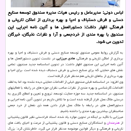
لباس دونی: مدیرعامل و رئیس هیات مدیره صندوق توسعه صنایع
دستی و فرش دستباف و احیا و بهره برداری از اماكن تاریخی و
فرهنگی اظهار داشت: دستورالعمل ها و آئین نامه اجرایی این
صندوق با بهره مندی از خردجمعی و آرا و نظرات نخبگان، خبرگان
تدوین می شود.
به گزارش روابط عمومی صندوق توسعه صنایع دستی و فرش دستباف و احیا و بهره
برداری از اماکن تاریخی و فرهنگی،
هادی میرزایی
در نشست تدوین دستورالعمل ها و
آئین نامه اجرایی این صندوق اظهار داشت: در تدوین اساسنامه جدید صندوق، تمامی
نقش های حمایتی که برای صنایع دستی و فرش دستباف دیده شده است برای احیا و
بهره برداری از بناهای تاریخی هم مدنظر قرار گرفته است.
وی افزود: در اساسنامه قبلی صندوق خیلی از اقدامات حمایتی دیده نشده بود اما به لطف
اقدامات کارشناسی و بهره مندی از نظرات صاحب نظران حوزه ­های در رابطه با فعالیتهای
صندوق، در اساسنامه جدید سه حوزه حمایت، توسعه، ترویج و تعیین و اعطای کاربری به
درستی ملاک عمل قرار گرفته شده است و ما تلاش داریم در تدوین آئین نامه اجرایی و
دستورالعمل های در رابطه با ملاک عمل قرار دادن همه ذی نفعان از خرد جمعی
صاحبنظران بیشترین بهره ­مندی را داشته باشیم.
میرزایی با تاکید بر اینکه در تدوین موارد یاد شده، اسناد فرادستی نظیر قانون پشتیبانی
از
هنرمندان
و استادکاران صنایع دستی و قانون پشتیبانی از مرمت و احیای بافت های
تاریخی و فرهنگی و دیگر قوانین موضوعه مدنظر قرار می گیرد، خاطرنشان کرد: بزرگ