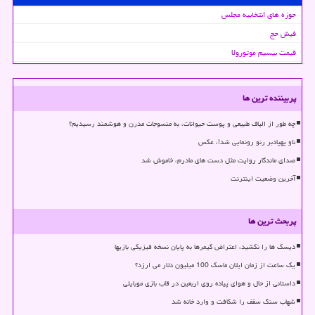
حوزه های انتخابیه مجلس
فیش حج
قیمت بیسیم موتورولا
پربیننده ترین ها
چه طور از الیاف طبیعی و پوست حیوانات، به منسوجات مدرن و هوشمند رسیدیم؟
ناو پهپادبر رنو رونمایی شد!، عکس
صدای ماندگار روایت مثل دست های مادرم، خاموش شد
آخرین وضعیت اینترنت
پربحث ترین ها
دیسک ها را نکشید، اعتراض گیمرها به پایان نسخه فیزیکی بازیها
یک ساعت از زمان ایلان ماسک 100 میلیون دلار می ارزد؟
داستانی از حال و هوای پیاده روی اربعین در قاب بازی موبایلی
شهاب سنگ سقف را شکافت و وارد خانه شد