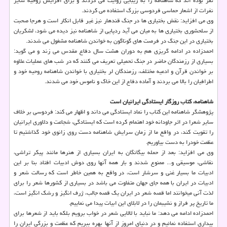
نفر بوده اند که شاهنامه را به زیبایی روایت می کردند و برای افزایش روحیه سایر
نفرات از اشعار حماسی فردوسی بزرگ استفاده می کردند.
وی می افزاید: نقش بختیاری ها در جنگ قندهار نیز غیر قابل انکار است و هرجا صحبت
از سلحشوری بختیاری ها به میان می آید ردپایی از شاهنامه نیز دیده می شود، لشکریان
بختیاری در این جنگ در فرصت های گوناگون به خواندن شاهنامه مشغول می شدند.
احمدزاده در ادامه گریزی هم به دوران هشت سال دفاع مقدس می زند و می گوید:
بسیاری از رزمندگان حاضر در جنگ تحمیلی تعریف می کنند که در شب های عملیات علاوه
بر خواندن قرآن و ادعیه مختلف، رزمندگان لر بختیاری با خواندن شاهنامه روحیه خود و
اطرافیان را بالا می بردند و آماده دفاع از این خاک و ناموس خود می شدند.
شاهنامه، کتاب روزگار ایستادگی ایرانیان است
پژوهشگر شاهنامه این کتاب را نماد ایستادگی می داند و اظهار می کند: فردوسی بر خلاف
سایر شعرا در اثر جاودانه خود اهتمام کرده است که ایستادگی، شجاعت و دلاوری ایرانیان
را تقویت کند، در واقع ما از زمان سرایش شاهنامه دست روی زانوی خود گذاشتیم تا
عظمت خودرا به دست بیاوریم.
وی می افزاید: بعد از حمله بیگانگان به ایران بسیاری از هنرها مانند پیکر تراشی،
نقاشی، موسیقی و... ممنوع شدند و بار همه آنها روی دوش ادبیات افتاد بنا بر این
ادبیات ما بسیار غنی و سرشار است، در واقع به همین خاطر است که رسالت شعر و
ادبیات در ایران با همه جای جهان متفاوت می باشد در بسیاری از کشورها شعر را برای
لذت آنی میخوانند اما قصه شعر در ایران یک قصه جالب، ژرف انگیز و رشک انگیز است،
ما تاریخ پر فراز و نشیبمان را در لابلای این ابیات پیدا می نماییم.
احمدزاده ادامه می دهد: ما نباید با لالایی شعر در خواب برویم بلکه باید از شعرها برای
بیداری استفاده نمائیم و در دنیای امروز از آنها بهره ببریم که عظمت و بزرگی ایران را