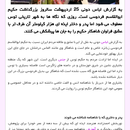
به گزارش لباس دونی 25 اردیبهشت سالروز بزرگداشت حكیم
ابوالقاسم فردوسی است. روزی كه نگاه ها به شهر تاریخی توس
معطوف می شود اما پدر و دختر ایذه ای هزار كیلومتر آن طرف تر با
عشق فراوان شاهكار حكیم را به جان ها پیشكش می كنند.
به گزارش
لباس
دونی به نقل از ایرنا عشق و علاقه مردم ایران نسبت به حکیم ابوالقاسم
فردوسی زبانزد خاص و عام است و شاهکار وی مانند الماس درخشان در جای جای این
دیار پهناور خودنمایی می کند.
در ایذه اما ارادت مردم به حکیم توس از
جنس
دیگری است، این شهر که یک منطقه
بختیاری نشین در شرق خوزستان و در دامنه های زاگرس است فاصله بسیاری با توس
دارد اما این فاصله هیچ گاه سبب نشده است که شاهکار بی بدیل فردوسی بزرگ در این
دیار شناخته نشده باشد.
بختیاری ها از دیرباز با شاهنامه انس و الفت خاصی داشته اند و در محافل خصوصی و
عمومی خود این شاهکار حکیم توس را روایت می کردند.
پدر و دختری که با شاهنامه شناخته می شوند
نوربخش احمدزاده، هنرمند ایذه ای که بیش از سه دهه از عمر خودرا برای پژوهش،
واکاوی، روایتگری و
آموزش
شاهنامه سپری کرده است و دخترش مهربانو نیوشا نیز از