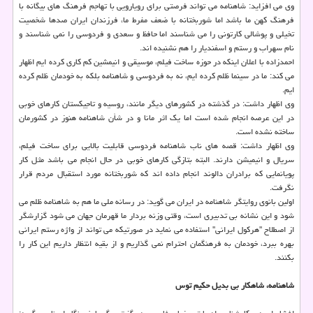
وی می افزاید: شاهنامه می تواند فرصتی برای رویارویی با تهاجم فرهنگ های بیگانه با
فرهنگ کهن ما باشد اما شوربختانه با ضعف مفرط ما، فرزندان ایران صدها شخصیت
تخیلی و پوشالی کارتونی را می شناسند اما حافظ و سعدی و فردوسی را نمی شناسند و
نام سهراب و رستم و اسفندیار را هم نشنیده اند.
احمدزاده با اعلان اینکه در حوزه ساخت فیلم، موسیقی و انیمشین کم کاری کرده ایم اظهار
می کند: ما در سینما ظلم کرده ایم، نه به فردوسی و شاهنامه بلکه به خودمان ظلم کرده
ایم.
وی اظهار داشت: در گذشته در کشورهای دیگر مانند، روسیه و تاجیکستان کارهای خوبی
در این عرصه انجام شده است اما یک اثر مانا و در شأن شاهنامه هنوز در کشورمان
ساخته نشده است.
وی اظهار داشت: قصه های ناب شاهنامه فردوسی قابلیت بالایی برای ساخت فیلم،
سریال و انیمیشن دارند. البته بتازگی کارهای خوبی در حال انجام می باشد مثل کار
پویانمایی که برادران دالوند انجام داده اند که شوربختانه مورد استقبال مردم قرار
نگرفت.
اولین بانوی روایتگر شاهنامه در ایران می گوید: در رسانه ملی ما هم به شاهنامه ظلم می
شود و این نشانه بی تدبیری است، وقتی وزنه بردار ما قهرمان جهان می شود گزارشگر
از اصطلاح "هرکول ایرانی" استفاده می نماید در صورتیکه می تواند از واژه رستم ایرانی
بهره ببرد، خودمان به فرهنگمان احترام نمی گذاریم و از بقیه انتظار داریم این کار را
بکنند.
شاهنامه، شاهکار بی بدیل حکیم توس