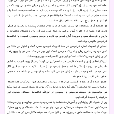
افشار احمدی کارشناس ادبیات و زبان فارسی در گفت و گو با خبرنگار ایرنا می گوید:
شاهنامه فردوسی از بزرگترین آثار حماسی و ادبی ایران و جهان بشمار می رود که در
هویت ملی ایرانیان و فارسی زبانان جایگاه برحسته ای دارد. شاهنامه مجموعه داستانها و
حماسه های ایران باستان است که حکیم ابوالقاسم فردوسی توسی شاعر بزرگ ایرانی با
کوشش و تحمل رنج سی ساله به نظم درآورده است.
وی اضافه کرد: شاهنامه خوانی در بختیاری قرن های متمادی پیشینه تاریخی و فرهنگی
دارد. قوم بختیاری از اقوام کهن ایرانی به شمار می روند که زبان و محتوای شاهنامه با
تاریخ و فرهنگ غنی و دیرینه آنان همخوانی دارد و مردم بختیاری همیشه با شاهنامه
فردوسی مانوس بوده اند.
احمدی از اهمیت نقش فردوسی در حفظ ادبیات فارسی سخن گفت و اظهار می کند: بی
گمان فردوسی ناجی زبان و ادبیات فارسی است، این پیر خردمند عمر خودرا روی زنده
کردن زبان فارسی گذاشته است و ایرانیان تا همیشه مدیون وی هستند.
این کارشناس زبان و ادبیات فارسی در ادامه چنین می گوید: پس از ورود اعراب به کشور
ما، زبان عربی وارد زندگی ما شد و به زبان مردم نیز سرایت کرد. تا حدود ۲ قرن آثار
ادبی چه در نظم و چه در نثر به زبان فارسی خلق نشد و فردوسی در شاهنامه به خوبی
احیای زبان فارسی را انجام داد.
احمدی اشاره کرد: بعد از گذشت قرن ها از سرایش شاهنامه، هنوز این کتاب مایه افتخار
ایرانیان است اما متاسفانه آنطور که باید و شاید به آن بها داده نشده است، در صورتیکه
می توانستیم در سینما، موسیقی و انیمیشن از خوراک شاهنامه استفاده نمائیم، این
ظرفیت را نادیده گرفته ایم.
وی از اهمیت کار روایتگری و آموزش شاهنامه به نسل جدید سخن میگوید و بیان می کند:
حقیقت این است که همیشه مردمانی در این دیار بوده اند که عاشقانه و بدون حمایت
دولت ها به شاهنامه عشق می ورزیدند و آنرا سینه به سینه منتقل می کردند، حالا نیز