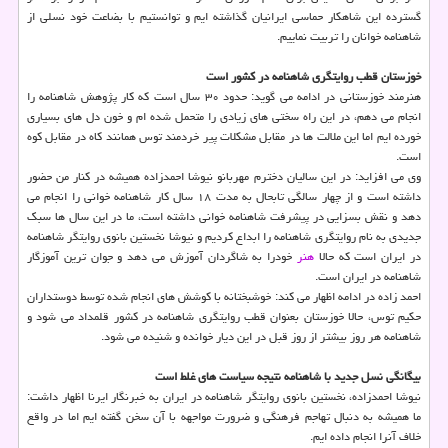
گسترده این شاهکار حماسی ایرانیان گذاشته ایم و توانستیم با بضاعت خود نسلی از
شاهنامه خوانان را تربیت نماییم.
خوزستان قطب روایتگری شاهنامه در کشور است
هنرمند خوزستانی در ادامه می گوید: حدود ۳۰ سال است که کار پژوهش شاهنامه را
انجام می دهم، در این راه سختی های زیادی را متحمل شده ام و خون دل های بسیاری
خورده ایم اما این ملالت ها در مقابل مشکلات پیر خردمند توس همانند کاه در مقابل کوه
است.
وی می افزاید: در این سالیان دخترم مهربانو نیوشا احمدزاده همیشه در کنار من حضور
داشته است و از چهار سالگی تابحال به مدت ۱۸ سال کار شاهنامه خوانی را انجام می
دهد و نقش بسزایی در پیشرفت شاهنامه خوانی داشته است، ما در این سال ها سبک
جدیدی به نام روایتگری شاهنامه را ابداع کردیم و نیوشا نخستین بانوی روایتگر شاهنامه
در ایران است که حالا
هنر
خودرا به شاگردان آموزش می دهد و جوان ترین آموزگار
شاهنامه در ایران است.
احمد زاده در ادامه اظهار می کند: خوشبختانه با کوشش های انجام شده توسط دوستداران
حکیم توس، حالا خوزستان بعنوان قطب روایتگری شاهنامه در کشور قلمداد می شود و
شاهنامه هر روز بیشتر از روز قبل در این دیار خوانده و شنیده می شود.
بیگانگی نسل جدید با شاهنامه نتیجه سیاست های غلط است
نیوشا احمدزاده، نخستین بانوی روایتگر شاهنامه در ایران به خبرنگار ایرنا اظهار داشت:
ما همیشه به دنبال تهاجم فرهنگی و ضرورت مواجهه با آن سخن گفته ایم اما در واقع
خلاف آنرا انجام داده ایم.