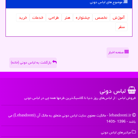
موضوع های لباس دونی
آموزش
تخصص
جشنواره
هنر
طراحی
خدمات
خرید
سفر
صفحه اخبار
بازگشت به لباس دونی (خانه)
لباس دونی
فروش لباس : از لباس‌های روز دنیا تا کلاسیک‌ترین طرحها همه چی در لباس دونی
lebasdooni.ir - مالکیت معنوی سایت لباس دونی متعلق به مالک آن (Lebasdooni) می
باشد - 1396 -1405
میانبرهای لباس دونی