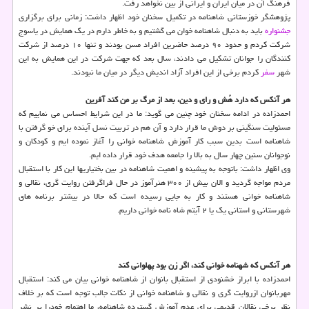
فرهنگ آن در میان ایران و ایرانی از بین نخواهد رفت.
پژوهشگر خوزستانی شاهنامه در تکمیل سخنان خود اظهار داشت: زمانی برای برگزاری
جشنواره
باید به دنبال شاهنامه خوان می گشتیم و به خاطر دارم در یک همایش در یاسوج
شرکت کردم و حدود ۹۰ درصد حاضرین افراد مسن بودند و تنها ۱۰ درصد از شرکت
کنندگان را جوانان تشکیل می دادند، سال بعد که جهت شرکت در این همایش به این
شهر
سفر
کردم برخی از این افراد آزاد اندیش دیگر در میان ما نبودند.
هر آنکس که دارد هُش و رای و دین، بعد از مرگ بر من کند آفرین
احمدزاده در ادامه سخنان خود چنین می گوید: ما در این شرایط احساس می نماییم که
مسئولیت سنگینی بر دوش ما قرار دارد و آن هم در تربیت نسل آینده برای خو گرفتن با
شاهنامه است بدین سبب کار آموزش شاهنامه خوانی را آغاز نموده ایم و کودکان و
نوجوانان سنین چهار سال به بالا را جامعه هدف خود قرار داده ایم.
وی اظهار داشت: باتوجه به پیشینه و اهمیت شاهنامه در بین بختیاریها این کار با استقبال
مردم مواجه گردید و الان بیش از ۳۰۰ هنرآموز در حال فراگرفتن روایت گری، نقالی و
شاهنامه خوانی هستند و کار به جایی رسیده است که حالا در بیشتر برنامه های
شهرستانی و استانی یک یا ۲ آیتم شاه نامه خوانی داریم.
هر آنکس که شهنامه خوانی کند، اگر زن بود پهلوانی کند
احمدزاده با ابراز خشنودی از استقبال بانوان از شاهنامه خوانی بیان می کند: استقبال
مهربانوان ازروایت گری و نقالی و شاهنامه خوانی از نکات جالب توجه است که بر خلاف
نظر برخی نقالان قدیمی برای عدم آموزش گسترده شاهنامه، ما اهتمام خودرا بر نشر