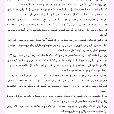
سن چهار سالگی تا کنون به مدت ۱۸ سال پدر را در این راه همراهی کرده است.
خبرنگار ایرنا به مناسبت سالروز بزرگداشت حکیم توس، فردوسی بزرگ پای سخنان این
پدر و دختر نشسته است که گزیده صحبت های آنها را در ادامه می خوانیم.
نوربخش احمدزاده در این گفت و گو با تاکید بر رسوخ شاهنامه در کالبد ایل بختیاری
گفت: در فرهنگ بختیاری پدربزرگ و مادربزرگ ها با داستان ها و مَتَل های شاهنامه
فرزندان و نوه های خودرا بزرگ می کنند و همیشه روحیه شجاعت را در آنها به وجود می
آورند.
در واقع شاهنامه همیشه جز ٕجدانشدنی از فرهنگ آنها بوده است و داستان های این
کتاب شامل دلیری و دلاوری ها در فرازها و فرودهای کوهساران بختیاری همیشه سینه به
سینه و نسل به نسل آنها منتقل شده است.
وی می اضافه کرد: لرها شاهنامه را نمی خوانند بلکه با شاهنامه زندگی می کنند این کتاب
در روح و روان و جسم آنها تاثیرات شگرفی گذاشته است، حتی چوپان ها در کوهستان
زاگرس شعرهای شاهنامه را زیر لب زمزمه می کنند و این نشان از علاقه این مردم به
ادبیات و به خصوص شاهنامه بوده است.
احمدزاده چنین می گوید: «هنری لایارد» جهانگرد انگلیسی در سفری که در قرن ۱۹
هجری به ایران داشته است به سرزمین بختیاری آمده است و در سفرنامه خود اشاره می
کند که بختیاری ها به زبان لری بختیاری صحبت می کنند که نزدیک به زبان شاهنامه
است.
وی از شخصی به نام شفیع خان بعنوان یکی از مردان ایل بختیاری نام می برد که تعداد
زیادی از اشعار شاهنامه را از حفظ می خوانده است.
وی اظهار داشت: بختیاری ها همیشه به اسب و تفنگ و شاهنامه علاقمند بوده اند برای
اینکه اینها نماد پهلوانی و اساطیری هستند.