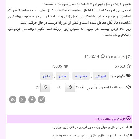
همین افراد در حال آموزش شاهنامه به نسل های جدید هستند.
احمدی می افزاید: اساسا با انتقال مفاهیم شاهنامه به نسل های جدید، شاهد تغییرات
اساسی در برخورد با این شاهکار بی بدیل زبان و ادبیات فارسی خواهیم بود، روایتگری
شاهنامه حالا نُقل محافل شده است و قطار آن در راه درست در حال حرکت است.
روز ۲۵ اردی بهشت در تقویم ما بعنوان روز بزرگداشت حکیم ابوالقاسم فردوسی
نامگذاری شده است.
14:42:14
1399/02/25
3505
5
/
5.0
تگهای خبر:
آموزش
,
جشنواره
,
جنس
,
دامن
این مطلب لباسدونی را می پسندید؟
(0)
(1)
X
تازه ترین مطالب مرتبط
داستانی از حال و هوای پیاده روی اربعین در قاب بازی موبایلی
کودک و جنگ روایت بازی سازان از شهدای مدرسه شجره طیبه