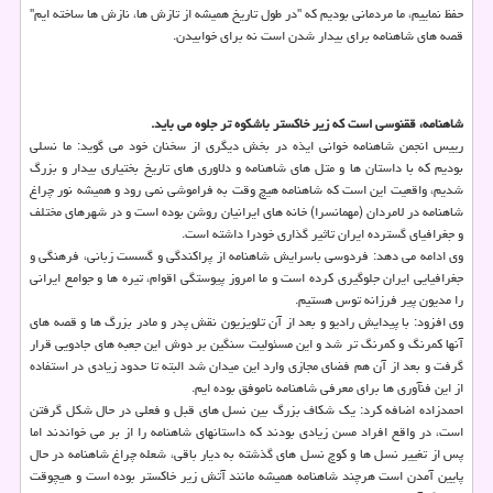
حفظ نماییم، ما مردمانی بودیم که "در طول تاریخ همیشه از تازش ها، نازش ها ساخته ایم"
قصه های شاهنامه برای بیدار شدن است نه برای خوابیدن.
شاهنامه، ققنوسی است که زیر خاکستر باشکوه تر جلوه می باید.
رییس انجمن شاهنامه خوانی ایذه در بخش دیگری از سخنان خود می گوید: ما نسلی
بودیم که با داستان ها و متل های شاهنامه و دلاوری های تاریخ بختیاری بیدار و بزرگ
شدیم، واقعیت این است که شاهنامه هیچ وقت به فراموشی نمی رود و همیشه نور چراغ
شاهنامه در لامردان (مهمانسرا) خانه های ایرانیان روشن بوده است و در شهرهای مختلف
و جغرافیای گسترده ایران تاثیر گذاری خودرا داشته است.
وی ادامه می دهد: فردوسی باسرایش شاهنامه از پراکندگی و گسست زبانی، فرهنگی و
جغرافیایی ایران جلوگیری کرده است و ما امروز پیوستگی اقوام، تیره ها و جوامع ایرانی
را مدیون پیر فرزانه توس هستیم.
وی افزود: با پیدایش رادیو و بعد از آن تلویزیون نقش پدر و مادر بزرگ ها و قصه های
آنها کمرنگ و کمرنگ تر شد و این مسئولیت سنگین بر دوش این جعبه های جادویی قرار
گرفت و بعد از آن هم فضای مجازی وارد این میدان شد البته تا حدود زیادی در استفاده
از این فنآوری ها برای معرفی شاهنامه ناموفق بوده ایم.
احمدزاده اضافه کرد: یک شکاف بزرگ بین نسل های قبل و فعلی در حال شکل گرفتن
است، در واقع افراد مسن زیادی بودند که داستانهای شاهنامه را از بر می خواندند اما
پس از تغییر نسل ها و کوچ نسل های گذشته به دیار باقی، شعله چراغ شاهنامه در حال
پایین آمدن است هرچند شاهنامه همیشه مانند آتش زیر خاکستر بوده است و هیچوقت