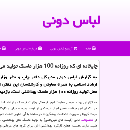
لباس دونی
خانه
آرشیو لباس دونی
درباره لباس دونی
خ
چاپخانه ای كه روزانه 100 هزار ماسك تولید می كند
به گزارش لباس دونی مدیركل دفتر چاپ و نشر وزا
ارشاد اسلامی به همراه معاونان و كارشناسان این دفتر، ا
محل تولید روزانه ۱۰۰ هزار ماسك بهداشتی است، بازدید نمود.
به گزارش روابط عمومی معاونت امور فرهنگی وزارت فرهنگ و ارشاد اسلا
در ابتدای این برنامه، ضمن ابراز خرسندی از توجه ویژه مدیران و کارکنا
مبحث کرونا و ضرورت اقدامات پیشگیرانه در مقابله با آن، اظهار داشت: تغی
از
محصولات
چاپی (کیسه های غیربافتی) به تولید ماسک های بهداشتی، د
مثبت دارد. نخست؛ همان کارکرد بهداشتی اش برای گروه های درمانی و