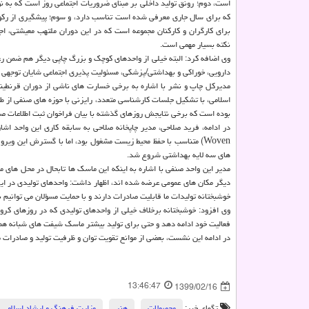
است، دوم؛ رونق تولید داخلی بر مبنای ضروریات اجتماعی روز است که به ن
که برای سال جاری معرفی شده است تناسب دارد، و سوم؛ پیشگیری از رکو
برای کارگران و کارکنان مجموعه است که در این دوران ملتهب معیشتی، اج
نکته بسیار مهمی است.
وی اضافه کرد: البته خیلی از واحدهای کوچک و بزرگ چاپی دیگر هم ضمن ر
دارویی، خوراکی و بهداشتی/پزشکی، مسئولیت پذیری اجتماعی شایان توجهی بر
مدیرکل چاپ و نشر با اشاره به برخی خسارت های ناشی از دوران قرنطین
اسلامی، با تشکیل جلسات کارشناسی متعدد، رایزنی با حوزه های صنفی از ط
بوده است که برخی نتایجش روزهای گذشته با بیان فراخوان ثبت اطلاعات 
Woven) متناسب با حفظ محیط زیست مشغول بود، اما با گسترش این ویر
های سه لایه بهداشتی شروع شد.
مدیر این واحد صنفی با اشاره به اینکه این ماسک ها تابحال در محل های 
دیگر مکان های عمومی عرضه شده اند، اظهار داشت: واحدهای تولیدی در ای
خوشبختانه تولیدات ما قابلیت صادرات دارند و با حمایت مسؤلان می توانیم 
وی افزود: خوشبختانه برخلاف خیلی از واحدهای تولیدی که در روزهای کرونا
فعالیت خود ادامه دهد و حتی برای تولید بیشتر ماسک شیفت های شبانه هم
در ادامه این نشست، بعضی از موانع تقویت توان و ظرفیت تولید و صادرات مح
13:46:47
1399/02/16
تگهای خبر:
محصولات
,
هنر
,
وزارت فرهنگ و ارشاد اسلامی