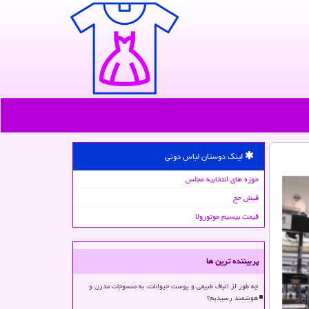
لینک دوستان لباس دونی
حوزه های انتخابیه مجلس
فیش حج
قیمت بیسیم موتورولا
پربیننده ترین ها
چه طور از الیاف طبیعی و پوست حیوانات، به منسوجات مدرن و
هوشمند رسیدیم؟