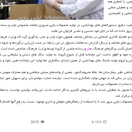
وعی، با شعاری هم
د و تعطیلی شغلی
تماعی و اقتصادی،
عایت دقیق دستورالعمل های بهداشتی، در تولید محصولات چاپی ضروری جامعه، بخصوص چاپ و بسته ب
وز داده اند که در جای خود تحسین و تقدیر فراوان می طلبد.
ه و فاصله گذاری اجتماعی در مشاغل مختلف همچون حوزه چاپ و نشر، یادآوری کرد که وزارت فرهن
ریق های مختلف و ارسال گزارش به مقامات مسئول در این رابطه، در صدد ارزیابی برآوردها و شیوه 
صاحبان کسب و کارهای فرهنگ،
هنر
و رسانه متضرر از کرونا توسط وزارت فرهنگ، مشخص شده است.
وس و لزوم تولید ماسک های بهداشتی، از همین ابتدای سالجاری، خط تولید این چاپخانه تغییر نمود و 
مختلفی نظیر بیمارستان ها، نقاط محروم کشور، بعضی از واحدهای صنفی متقاضی و هم مصارف عمومی در
ران در سالی که به جهش تولید نامگذاری شده است، نیازمند حمایت دولتمردان برای تسهیل امور تجا
به صادرات محصولات بپردازیم.
 مجبور به تعطیلی شدند یا با نیروهای کمتری به کار ادامه دادند، این واحد تولیدی توانست با حفظ
 برقرار شد.
صولات چاپی مرور شد تا با استفاده از راهکارهای حقوقی و اداری موجود، نسبت به رفع آنها اقدام گ
3570
5
/
5.0