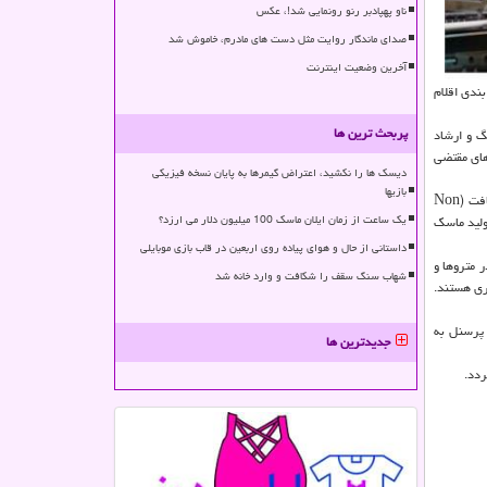
ناو پهپادبر رنو رونمایی شد!، عکس
صدای ماندگار روایت مثل دست های مادرم، خاموش شد
آخرین وضعیت اینترنت
ندی اقلام
پربحث ترین ها
گ و ارشاد
های مقتضی
دیسک ها را نکشید، اعتراض گیمرها به پایان نسخه فیزیکی
بازیها
در ادامه، فرید صلاحی، مدیر چاپخانه صلاحی به سابقه کاری این واحد اشاره نمود و اظهار داشت: این چاپخانه قبل از شیوع کرونا، به تولید ساک های دستی و تبلیغاتی بی بافت (Non
یک ساعت از زمان ایلان ماسک 100 میلیون دلار می ارزد؟
تولید ماسک
داستانی از حال و هوای پیاده روی اربعین در قاب بازی موبایلی
 متروها و
شهاب سنگ سقف را شکافت و وارد خانه شد
ری هستند.
 پرسنل به
جدیدترین ها
ردد.