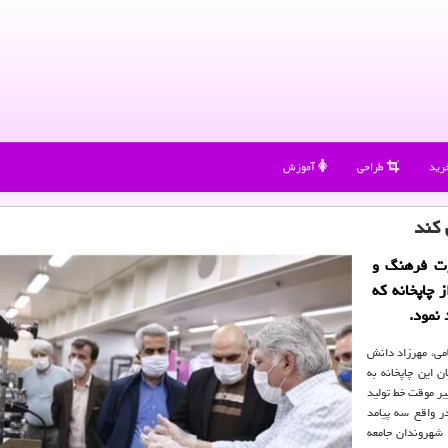
رید
طراحی
آموزش
رت فرهنگ و
ز چاپخانه كه
می، مهرزاد دانش
ن این چاپخانه به
یر موقت خط تولید
ر واقع سه پیامد
 شهروندان جامعه