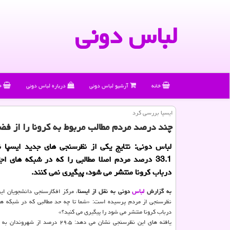
لباس دونی
خانه
آرشیو لباس دونی
درباره لباس دونی
خ
ایسپا بررسی كرد
چند درصد مردم مطالب مربوط به كرونا را از فض
لباس دونی: نتایج یكی از نظرسنجی های جدید ایسپا 
33.1 درصد مردم اصلا مطالبی را كه در شبكه های اج
درباب كرونا منتشر می شود، پیگیری نمی كنند.
به گزارش
لباس
دونی به نقل از ایسنا
، مركز افكارسنجی دانشجویان ایر
نظرسنجی از مردم پرسیده است: «شما تا چه حد مطالبی كه در شبكه ها
درباب كرونا منتشر می شود را پیگیری می كنید؟»