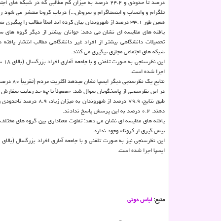
درصد تا حدودی و ۲۴.۲ درصد به میزان كم مطالبی كه در شبكه های
تلگرام و واتساپ و اینستاگرام و سروش...) درباب كرونا منتشر می شود را
همین طور ۳۳.۱ درصد از شهروندان بیان كرده اند اصلاً مطالب را پیگیری نمی كنند.
یافته های مقایسه ای نشان می دهد: جوانان بیشتر از دیگر گروه های سن
تحصیلات دانشگاهی بیشتر از افراد غیر دانشگاهی مطالب انتشار یافته در
شبكه های اجتماعی مجازی پیگیری می كنند.
اجرا شده است.
نتایج یك نظرسنجی دیگر ایسپا نشان میدهد اكثریت مردم (تقریباً ۸۰ درصد) رعایت سفارش های بهداشتی برای پیش گیری از شیوع ویروس كرونا را به اطرافیان متذكر می شوند.
در این نظرسنجی از پاسخگویان سوال شد: «معمولاً تا چه حد رعایت سفارش ه
دهند. ۰.۲ درصد به این پرسش پاسخ ندادند.
یافته های مقایسه ای نشان می دهد: تفاوت معناداری بین گروه های مختل
پیش گیری از كرونا» وجود ندارد.
ایسپا اجرا شده است.
منبع:
لباس دونی