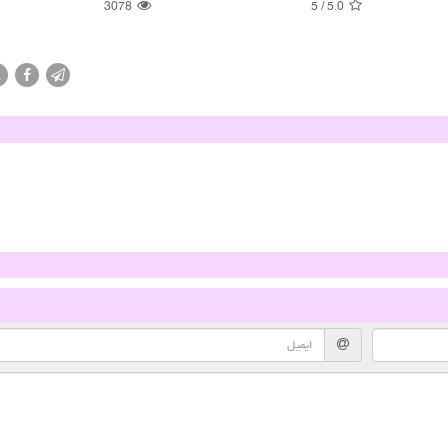
3078
5
/
5.0
X