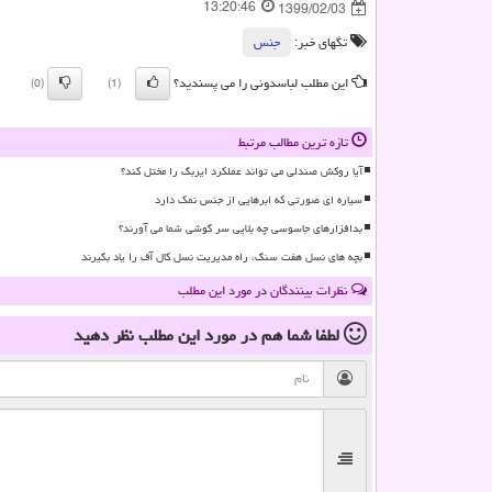
13:20:46
1399/02/03
تگهای خبر:
جنس
این مطلب لباسدونی را می پسندید؟
(0)
(1)
تازه ترین مطالب مرتبط
آیا روکش صندلی می تواند عملکرد ایربگ را مختل کند؟
سیاره ای صورتی که ابرهایی از جنس نمک دارد
بدافزارهای جاسوسی چه بلایی سر گوشی شما می آورند؟
بچه های نسل هفت سنگ، راه مدیریت نسل کال آف را یاد بگیرند
نظرات بینندگان در مورد این مطلب
لطفا شما هم
در مورد این مطلب
نظر دهید