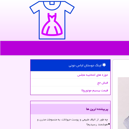
لینک دوستان لباس دونی
حوزه های انتخابیه مجلس
فیش حج
قیمت بیسیم موتورولا
پربیننده ترین ها
چه طور از الیاف طبیعی و پوست حیوانات، به منسوجات مدرن و
هوشمند رسیدیم؟