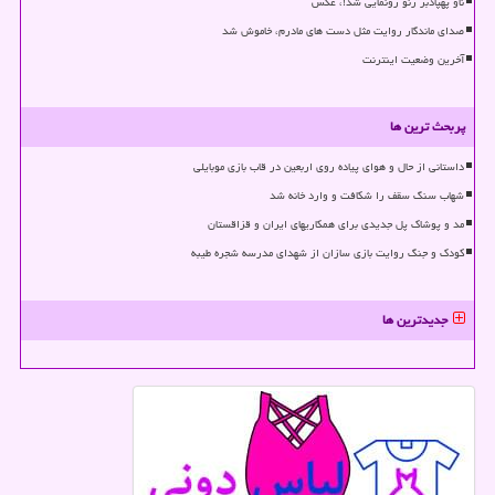
ناو پهپادبر رنو رونمایی شد!، عکس
صدای ماندگار روایت مثل دست های مادرم، خاموش شد
آخرین وضعیت اینترنت
پربحث ترین ها
داستانی از حال و هوای پیاده روی اربعین در قاب بازی موبایلی
شهاب سنگ سقف را شکافت و وارد خانه شد
مد و پوشاک پل جدیدی برای همکاریهای ایران و قزاقستان
کودک و جنگ روایت بازی سازان از شهدای مدرسه شجره طیبه
جدیدترین ها