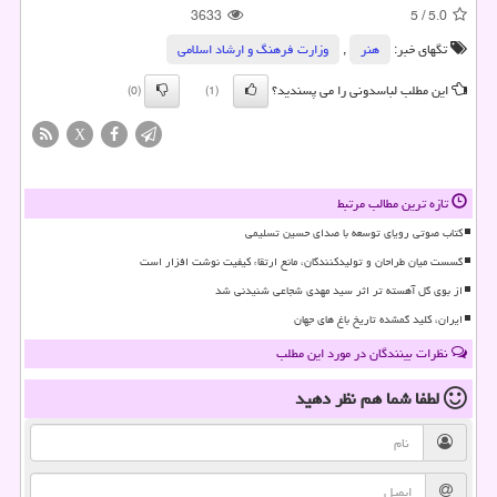
3633
5
/
5.0
تگهای خبر:
هنر
,
وزارت فرهنگ و ارشاد اسلامی
این مطلب لباسدونی را می پسندید؟
(0)
(1)
X
تازه ترین مطالب مرتبط
کتاب صوتی رویای توسعه با صدای حسین تسلیمی
گسست میان طراحان و تولیدکنندگان، مانع ارتقاء کیفیت نوشت افزار است
از بوی گل آهسته تر اثر سید مهدی شجاعی شنیدنی شد
ایران، کلید گمشده تاریخ باغ های جهان
نظرات بینندگان در مورد این مطلب
لطفا شما هم
نظر دهید