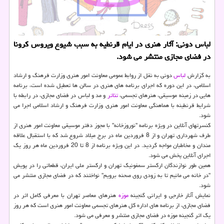
لباس دونی: آثار هنری در ایام قرنطیه به سبب شیوع ویروس كرونا
در فضای مجازی منتشر می شود.
به گزارش
لباس
دونی به نقل از روابط عمومی معاونت امور هنری وزارت فرهنگ و ارشاد
اسلامی، در این دوره كه اجرای برنامه های هنری در سالن ها تعطیل شده است، برنامه
هایی در زمینه موسیقی، هنرهای تجسمی،
تئاتر
و مد و لباس در فضای مجازی، در رابطه با
شرایط قرنطینه با هماهنگی معاونت امور هنری وزارت فرهنگ و ارشاد اسلامی اجرا می
شود.
كنسرتهای آنلاین در ویژه برنامه "نوروزخانه" با مجوز دفتر موسیقی معاونت امور هنری از
طرف شهرداری تهران و از 8 فروردین ماه در برج میلاد شروع شد كه با استقبال علاقه
مندان و مخاطبان مواجه گردید. در این ویژه برنامه از 8 تا 20 فروردین ماه هر روز یك
اجرای آنلاین پخش می شود.
همین طور نوازندگان اركستر سمفونیك تهران و اركستر ملی ایران، قطعاتی را در پویش
"در خانه می مانیم تا به زودی روی صحنه برویم" نواختند كه در فضای مجازی منتشر می
شود.
نمایش آثار خارجی و ایرانی گنجینه
موزه
هنرهای معاصر تهران با معرفی كامل اثر در
فضای مجازی، از برنامه های اداره كل هنرهای تجسمی معاونت امور هنری است كه هر روز
یك اثر گنجینه موزه در فضای مجازی منتشر و معرفی می شود.