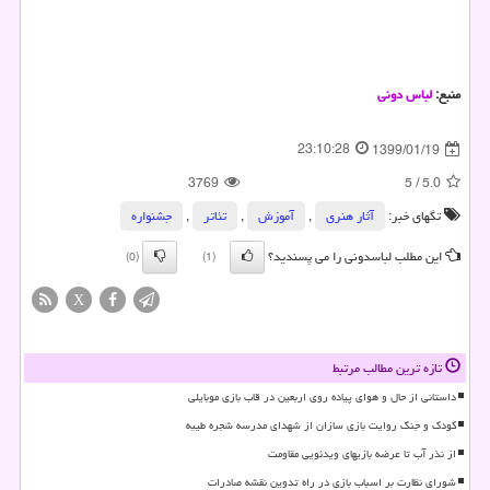
منبع:
لباس دونی
23:10:28
1399/01/19
3769
5
/
5.0
تگهای خبر:
آثار هنری
,
آموزش
,
تئاتر
,
جشنواره
این مطلب لباسدونی را می پسندید؟
(0)
(1)
X
تازه ترین مطالب مرتبط
داستانی از حال و هوای پیاده روی اربعین در قاب بازی موبایلی
کودک و جنگ روایت بازی سازان از شهدای مدرسه شجره طیبه
از نذر آب تا عرضه بازیهای ویدئویی مقاومت
شورای نظارت بر اسباب بازی در راه تدوین نقشه صادرات