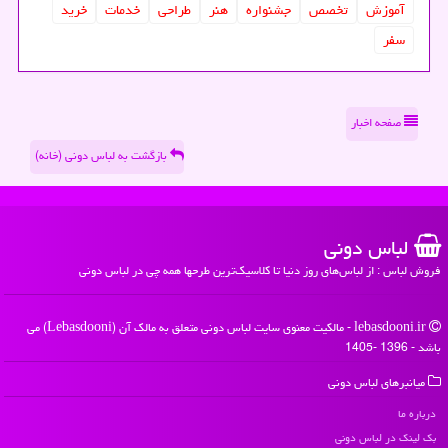
آموزش
تخصص
جشنواره
هنر
طراحی
خدمات
خرید
سفر
صفحه اخبار
بازگشت به لباس دونی (خانه)
لباس دونی
فروش لباس : از لباس‌های روز دنیا تا کلاسیک‌ترین طرحها همه چی در لباس دونی
lebasdooni.ir - مالکیت معنوی سایت لباس دونی متعلق به مالک آن (Lebasdooni) می
باشد - 1396 -1405
میانبرهای لباس دونی
درباره ما
بک لینک در لباس دونی