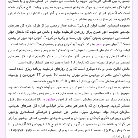
جشنواره بین المللی كاریكاتور "كرونا را شكست می دهیم" در فضای مجازی و با همكاری
اداره كل هنرهای تجسمی، مركز هنرهای تجسمی حوزه هنری و روایت فتح برگزار شده
است كه 3 هزار اثر از 77 كشور به جشنواره رسید و آثار این جشنواره در سایت ایران
كارتون و فضای مجازی، به مرور منتشر می شود.
مجموعه انیمیشن "هفت خوان كرونایی" ساخته جمال رحمتی نیز از طرف اداره كل هنرهای
تجسمی معاونت امور هنری برای روزهای قرنطینه تولید و پخش می شود كه تابحال چهار
قسمت این انیمیشن بعنوان "خوان اول رستم و زكریا در كرونا"، "خوان دوم عبور از بیابان
خشك"، "خوان سوم
سفر
به وقت كرونا" و "خوان چهارم رستم دربند" انتشار یافته است.
تولید پادكست هنرهای تجسمی با عنوان "عصرانه هنر" به بررسی مسایل هنرهای تجسمی
با نگاه تاریخی و بررسی و معرفی آثار هنرمندان از دیگر كارهای اداره كل هنرهای
تجسمی در ایام قرنطینه است كه تابحال 10 شماره عصرانه هنر انتشار یافته است.
پخش آنلاین تئاتر برنامه دیگری است كه برای روزهای قرنطینه برنامه ریزی شده است.
پخش آنلاین تئاتر از پردیس تئاتر تهران به مدت 10 شب از 17 فروردین و بوسیله
رسانه های نمایش نت، آنتن، پیشتاز movi و mp4.ir شروع شده است.
جشنواره مجازی «نمایش خانه» با تمركز بر سه محور «چگونه كرونا را شكست دهیم»،
«نوروز را در خانه بمانیم» و «متل ها و قصه های قدیمی سرزمین مادری را احیا كنیم»
رویدادی دیگر در هنرهای نمایشی است كه فراخوان
جشنواره
، 20 اسفندماه سال قبل
منتشر گردید. جشنواره ای كه با همراهی دفتر تئاتر خیابانی اداره كل هنرهای نمایشی،
سازمان مردم نهاد «نیمدری سبز»، دفتر امور اجتماعی و فرهنگی استانداری بوشهر،
كانون پرورش فكری كودكان و نوجوانان و انجمن هنرهای نمایشی استان بوشهر برگزار
می گردد و علاقه مندان به حضور در آن می توانند تا تاریخ ۱۹ فروردین ۹۹ آثارشان را با
مدت زمان ۵ تا ۱۵ دقیقه با تلفن همراه ضبط و برای شماره اعلام شده ۰۹۳۶۹۷۴۰۲۴۶
ارسال نمایند.