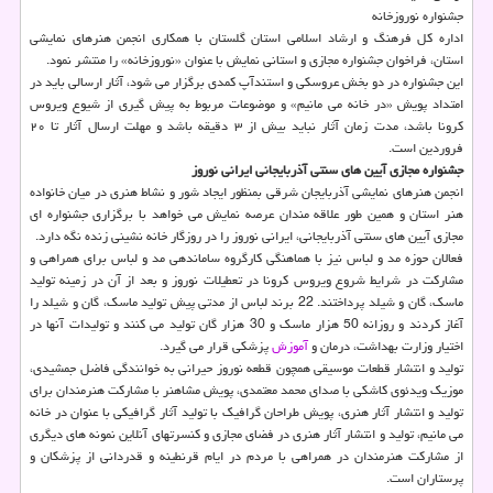
جشنواره نوروزخانه
اداره كل فرهنگ و ارشاد اسلامی استان گلستان با همكاری انجمن هنرهای نمایشی
استان، فراخوان جشنواره مجازی و استانی نمایش با عنوان «نوروزخانه» را منتشر نمود.
این جشنواره در دو بخش عروسكی و استندآپ كمدی برگزار می شود، آثار ارسالی باید در
امتداد پویش «در خانه می مانیم» و موضوعات مربوط به پیش گیری از شیوع ویروس
كرونا باشد، مدت زمان آثار نباید بیش از ۳ دقیقه باشد و مهلت ارسال آثار تا ۲۰
فروردین است.
جشنواره مجازی آیین های سنتی آذربایجانی ایرانی نوروز
انجمن هنرهای نمایشی آذربایجان شرقی بمنظور ایجاد شور و نشاط هنری در میان خانواده
هنر استان و همین طور علاقه مندان عرصه نمایش می خواهد با برگزاری جشنواره ای
مجازی آیین های سنتی آذربایجانی، ایرانی نوروز را در روزگار خانه نشینی زنده نگه دارد.
فعالان حوزه مد و لباس نیز با هماهنگی كارگروه ساماندهی مد و لباس برای همراهی و
مشاركت در شرایط شروع ویروس كرونا در تعطیلات نوروز و بعد از آن در زمینه تولید
ماسك، گان و شیلد پرداختند. 22 برند لباس از مدتی پیش تولید ماسك، گان و شیلد را
آغاز كردند و روزانه 50 هزار ماسك و 30 هزار گان تولید می كنند و تولیدات آنها در
اختیار وزارت بهداشت، درمان و
آموزش
پزشكی قرار می گیرد.
تولید و انتشار قطعات موسیقی همچون قطعه نوروز حیرانی به خوانندگی فاضل جمشیدی،
موزیك ویدئوی كاشكی با صدای محمد معتمدی، پویش مشاهنر با مشاركت هنرمندان برای
تولید و انتشار آثار هنری، پویش طراحان گرافیك با تولید آثار گرافیكی با عنوان در خانه
می مانیم، تولید و انتشار آثار هنری در فضای مجازی و كنسرتهای آنلاین نمونه های دیگری
از مشاركت هنرمندان در همراهی با مردم در ایام قرنطینه و قدردانی از پزشكان و
پرستاران است.