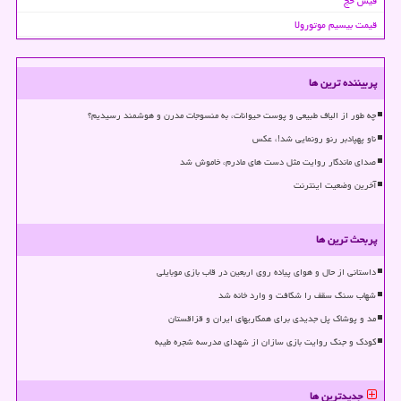
فیش حج
قیمت بیسیم موتورولا
پربیننده ترین ها
چه طور از الیاف طبیعی و پوست حیوانات، به منسوجات مدرن و هوشمند رسیدیم؟
ناو پهپادبر رنو رونمایی شد!، عکس
صدای ماندگار روایت مثل دست های مادرم، خاموش شد
آخرین وضعیت اینترنت
پربحث ترین ها
داستانی از حال و هوای پیاده روی اربعین در قاب بازی موبایلی
شهاب سنگ سقف را شکافت و وارد خانه شد
مد و پوشاک پل جدیدی برای همکاریهای ایران و قزاقستان
کودک و جنگ روایت بازی سازان از شهدای مدرسه شجره طیبه
جدیدترین ها