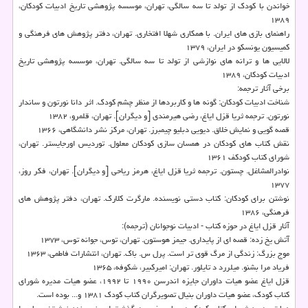
خواندن با كودك از تولد تا سه سالگی، تهران، موسسه پژوهشی تاریخ ادبیات كودكان،
۱۳۸۹
راهنمای بازی های ایران. با همكاری شهلا افتخاری. تهران، دفتر پژوهش های فرهنگی و
كمیسیون یونسكو در ایران، ۱۳۷۹
لالایی ها و ترانه های نوازشی از تولد تا سه سالگی. تهران، موسسه پژوهشی تاریخ
ادبیات كودكان، ۱۳۸۹
برخی آثار ترجمه:
شناخت ادبیات كودكان: گونه ها و كاربردها از منظر چشم كودك. اثر دانا نورتون و ساندار
نورتون. ترجمه ثریا قزل ایاغ، رضی هیرمندی [و دیگران]. تهران، قلمرو، ۱۳۸۲
قصه گویی و نمایش خلاق. دیویی دبلیو چیمبرز. تهران، مركز نشر دانشگاهی، ۱۳۶۶
نقش كتاب های كودكان در همسان سازی كودكان معلول. توردیس اورجایستر. تهران،
شورای كتاب كودكف ۱۳۶۱
نوادرالمشاغل. چستون. ترجمه ثریا قزل ایاغ، هرمز ریاحی [و دیگران]. تهران، فكر روز،
۱۳۷۷
نوشتن برای كودكان: كتاب دستی نویسنده. مارگرت كلارك. تهران، دفتر پژوهش های
فرهنگی، ۱۳۸۶
آثار قزل ایاغ در حوزه كتاب - ادبیات نوجوانان (ترجمه):
آتش یخ زده: قصه ای از پایداری. جیمز هوستون. تهران، توس، جوانه توس، ۱۳۷۳
موج بزرگ: زندگی از مرگ قوی تر است. پرل س. باك. تهران، انتشارات فاطمی، ۱۳۶۳
فریاد مرا بشنو. میلررد د تایلور. تهران: امیركبیر، شكوفه، ۱۳۶۵
قزل ایاغ عضو هیات داوران جایزه اندرسن ۱۹۹۰ تا ۱۹۹۲، عضو هیات مدیره شورای
كتاب كودك، عضو هیات داوران بنیال تصویرگران كتاب كودك ۱۳۸۱ و... بوده است.