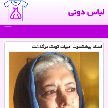
لباس دونی
منو
استاد پیشكسوت ادبیات كودك درگذشت