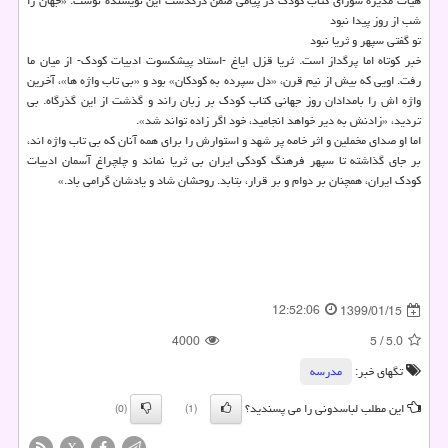
هیات مدیره شورای كتاب كودك در پیامی ضمن درگذشت این نویسنده نوشت: «جهان را
شب از روز پیدا نبود
تو گفتی سپهر و ثریا نبود
خبر كوتاه اما پرگداز است. ثریا قزل ایاغ -استاد پیشكسوت ادبیات كودك- از میان ما
رفت. اویی كه بیش از نیم قرن، «دل سپرده به كودكان» بود و «بی تاب واژه ها»، آخرین
واژه اش را بامدادان روز جهانی كتاب كودك بر زبان راند و گذشت از این گذرگاه. بی
تردید، «زادنش به دیر خواهد انجامید، خود اگر زاده تواند شد».
اما او صدای مخملین و اثر خامه پر شهد و استوارش را برای همه آنان كه بی تاب واژه اند،
بر جای گذاشته تا سپهر فرهنگ كودكی ایران بی ثریا نماند و چلچراغ آسمان ادبیات
كودك ایران، همچنان بر دوام و بر قرار، بتابد. روحشان شاد و یادشان گرامی باد.»
12:52:06
1399/01/15
4000
5
/
5.0
تگهای خبر:
مدرسه
این مطلب لباسدونی را می پسندید؟
(0)
(1)