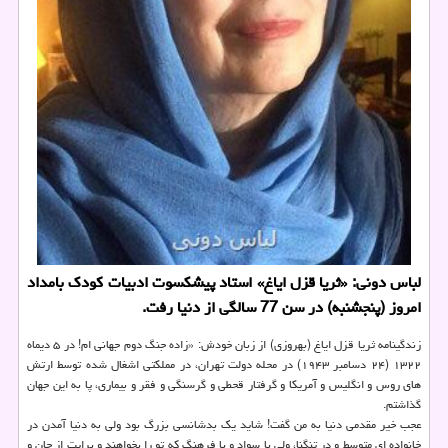
لباس دونی: «ثریا قزل ایاغ» استاد پیشكسوت ادبیات كودك بامداد
امروز (پنجشنبه) در سن 77 سالگی از دنیا رفت.
زندگینامه ثریا قزل ایاغ (بهروزی) از زبان خودش: «زاده جنگ دوم جهانی ام! در ۵ دیماه
۱۳۲۲ (۲۴ دسامبر ۱۹۴۳) در محله دولت تهران، در مملكتی اشغال شده توسط ارتش
های روس و انگلیس و آمریكا و گرفتار قحطی و گرسنگی و فقر و بیماری، پا به این جهان
گذاشتم.
عجب خیر مقدمی دنیا به من گفت! شاید یك بدشانسی بزرگ بود ولی به دنیا آمدن در
خانواده ای متوسط و در تنگنا، ولی با سواد و با فرهنگ كه تو را بخواهند و برایت از جان و