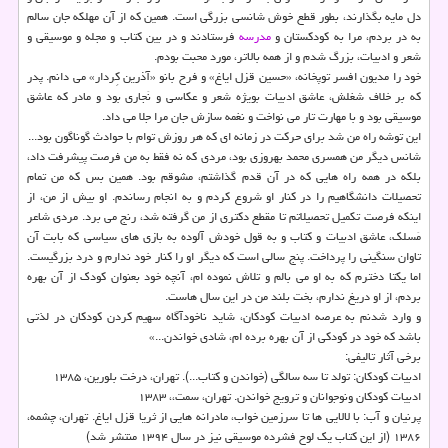
دل مایه بگذارند، بطور قطع خوش شانسی بزرگی است. همین كه از آن مهلكه جان سالم
به در بردم، مرا به كودكستان و
مدرسه
فرستادند و در بین كتاب و مجله و موسیقی و
شعر و ادبیات، بزرگ شدم و از همه بالاتر، مورد محبت بودم.
خود را مدیون افسر توپخانه، «حسین قزل ایاغ» و فرح بانو «آذرین كِردار» می دانم. پدر
كه بر خلاف شغلش، عاشق ادبیات بویژه شعر و عكاسی و نَجاری بود و مادر كه عاشق
موسیقی بود و با مهارت تار می نواخت و نغمه سازش جان مرا جلا می داد.
این توشه راه من شد برای حركت در زمانه ای كه هر روزش توام با حوادث گوناگون بود...
شانس دیگر من همسری محمد بهروزی بود، مردی كه نه فقط به من فرصت پیشرفت داد،
بلكه در همه راه هایی كه در آن قدم گذاشتم، مشوقم بود. همین بس كه من تمام
تحصیلات دانشگاهیم را در كنار او شروع كردم و به انجام رساندم. او بیش از من، از
اینكه فرصت تكمیل تحصیلاتم تا مقطع دكتری از من گرفته شد، رنج می برد. مردی شاعر
مَسلك، عاشق ادبیات و كتاب و به قول خودش آلوده به بازی های سیاسی كه بابت آن
تاوان سنگینی را پرداخت. پنج سالی است كه دیگر او را كنار خود ندارم و درد بزرگیست.
اما یكتا دخترم كه به او می بالم و تلاش نموده ام، آنچه خود بعنوان كودك از آن بهره
بردم، از او دریغ ندارم، بخت بلند من در این سال هاست.
و وارد شدنم به عرصه ادبیات كودكان، شاید ناخودآگاه سهیم كردن كودكان در لذتی
باشد كه خود در كودكی از آن بهره برده ام، شادی خواندن...»
برخی آثار تالیفی:
ادبیات كودكان: تولد تا سه سالگی (خواندن و كتاب...). تهران، درخت بلورین، ۱۳۸۵
ادبیات كودكان ونوجوانان و ترویج خواندن. تهران، سمت،، ۱۳۸۳
پرنیان و آب: با لالایی ها تا سرزمین خواب، مادرانه هایی از ثریا قزل ایاغ. تهران، چشمه،
۱۳۸۶ (از این كتاب یك لوح فشرده موسیقی نیز در سال ۱۳۹۴ منتشر شد)