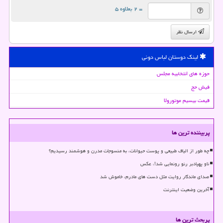
= ۲ بعلاوه ۵
ارسال نظر
لینک دوستان لباس دونی
حوزه های انتخابیه مجلس
فیش حج
قیمت بیسیم موتورولا
پربیننده ترین ها
چه طور از الیاف طبیعی و پوست حیوانات، به منسوجات مدرن و هوشمند رسیدیم؟
ناو پهپادبر رنو رونمایی شد!، عکس
صدای ماندگار روایت مثل دست های مادرم، خاموش شد
آخرین وضعیت اینترنت
پربحث ترین ها