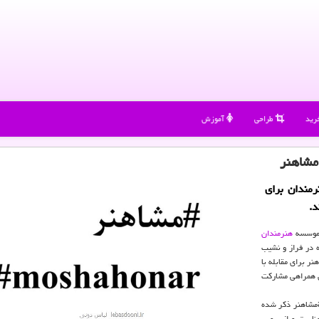
رید
طراحی
آموزش
مشاهنر
مندان برای
د.
 موسسه
هنرمندان
 در فراز و نشیب
ر برای مقابله با
ن همراهی مشاركت
#مشاهنر ذكر شده
وناست و از سویی