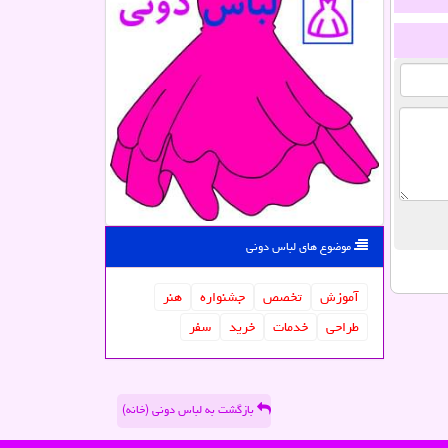
موضوع های لباس دونی
آموزش
تخصص
جشنواره
هنر
طراحی
خدمات
خرید
سفر
بازگشت به لباس دونی (خانه)