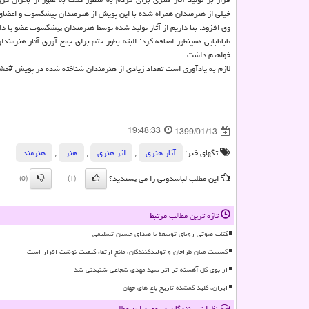
خیلی از هنرمندان همراه شده با این پویش از هنرمندان پیشكسوت و اعضای 
وی افزود: بنا داریم از آثار تولید شده توسط هنرمندان پیشكسوت عضو یا د
طباطبایی همینطور اضافه كرد: البته بطور حتم برای جمع آوری آثار هنرمند
خواهیم داشت.
لازم به یادآوری است تعداد زیادی از هنرمندان شناخته شده در پویش #مشاهن
19:48:33
1399/01/13
تگهای خبر:
آثار هنری
,
اثر هنری
,
هنر
,
هنرمند
این مطلب لباسدونی را می پسندید؟
(0)
(1)
تازه ترین مطالب مرتبط
کتاب صوتی رویای توسعه با صدای حسین تسلیمی
گسست میان طراحان و تولیدکنندگان، مانع ارتقاء کیفیت نوشت افزار است
از بوی گل آهسته تر اثر سید مهدی شجاعی شنیدنی شد
ایران، کلید گمشده تاریخ باغ های جهان
نظرات بینندگان در مورد این مطلب