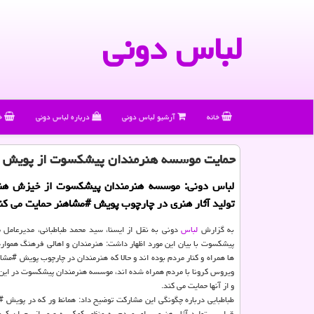
لباس دونی
خانه
آرشیو لباس دونی
درباره لباس دونی
خ
حمایت موسسه هنرمندان پیشكسوت از پویش 
لباس دونی: موسسه هنرمندان پیشكسوت از خیزش هنر
تولید آثار هنری در چارچوب پویش #مشاهنر حمایت می كن
به گزارش
لباس
دونی به نقل از ایسنا، سید محمد طباطبائی، مدیرعامل
پیشكسوت با بیان این مورد اظهار داشت: هنرمندان و اهالی فرهنگ همواره
ها همراه و كنار مردم بوده اند و حالا كه هنرمندان در چارچوب پویش #مشاهن
ویروس كرونا با مردم همراه شده اند، موسسه هنرمندان پیشكسوت در ای
و از آنها حمایت می كند.
طباطبایی درباره چگونگی این مشاركت توضیح داد: همانط ور كه در پویش 
قرار بر تولید آثار هنری برای مردم به منظور كمك به عبور از بحران كر