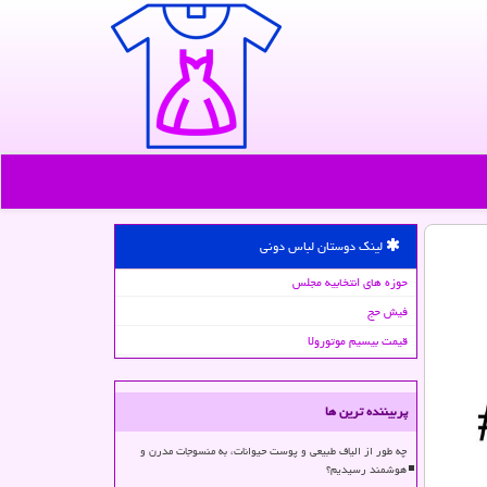
لینک دوستان لباس دونی
حوزه های انتخابیه مجلس
فیش حج
قیمت بیسیم موتورولا
پربیننده ترین ها
چه طور از الیاف طبیعی و پوست حیوانات، به منسوجات مدرن و
هوشمند رسیدیم؟