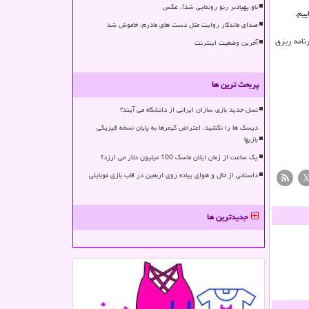
ناو پهپادبر رنو رونمایی شد!، عکس
یم.
صدای ماندگار روایت مثل دست های مادرم، خاموش شد
نامه ریزی
آخرین وضعیت اینترنت
پربحث ترین ها
نسل جدید بازی سازان ایرانی از دانشگاه می آیند؟
دیسک ها را نکشید، اعتراض گیمرها به پایان نسخه فیزیکی
بازیها
یک ساعت از زمان ایلان ماسک 100 میلیون دلار می ارزد؟
داستانی از حال و هوای پیاده روی اربعین در قاب بازی موبایلی
جدیدترین ها