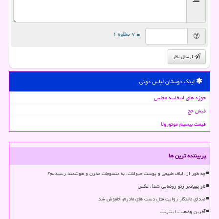
= ۷ بعلاوه ۱
ارسال نظر
لینک دوستان لباس دونی
حوزه های انتخابیه مجلس
فیش حج
قیمت بیسیم موتورولا
پربیننده ترین ها
چه طور از الیاف طبیعی و پوست حیوانات، به منسوجات مدرن و هوشمند رسیدیم؟
ناو پهپادبر رنو رونمایی شد!، عکس
صدای ماندگار روایت مثل دست های مادرم، خاموش شد
آخرین وضعیت اینترنت