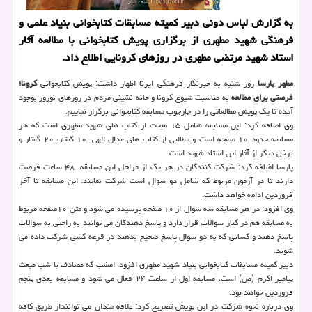
به گزارش لباس دونی دبیر كمیته مسابقات كتابخوانی بنیاد علمی و
فرهنگی شهید مطهری از برگزاری پویش كتابخوانی با مطالعه آثار
استاد شهید مرتضی مطهری در روزهای كرونایی اطلاع داد.
مطهر پارسا
روز شنبه به خبرنگار فرهنگی ایرنا اظهار داشت: پویش كتابخوانی
كرونا؛
فرصتی برای مطالعه
به مناسبت شیوع كرونا و خانه نشینی مردم در روزهای نوروز بوجود
آمده تا یك پویش مطالعاتی را در چارچوب مسابقه كتابخوانی برگزار نماییم.
وی اضافه كرد: این مسابقه شامل ۱۵ مبحث از كتاب های شهید مطهری است كه هر
مسابقه حدود ۱۰ صفحه است و مطالبی از كتاب های عدال الهی، ۱۰ گفتار، ۲۰ گفتار و
برخی دیگر از آثار این استاد شهید است.
پارسا اضافه كرد: شركت كنندگان در هر یك از مراحل این مسابقه، ۴۸ ساعت فرصت
دارند تا در آزمون مربوط كه شامل دو سوال است شركت نمایند. این مسابقه تا آخر
فروردین ادامه خواهد داشت.
وی افزود: در هر مسابقه سه سوال از ۱۰ صفحه پرسیده می شود و متن ۱۰صفحه مربوط
به مسابقه هم در كنار سوالات قرار دارد و پاسخ دهندگان می توانند به راحتی به سوالات
پاسخ دهند و كسانی كه به دو سوال پاسخ صحیح بدهند در قرعه كشی شركت داده می
شوند.
دبیر كمیته مسابقات كتابخوانی بنیاد شهید مطهری افزود: امشب كه مصادف با شب مبعث
پیامبر اكرم (ص) است، مسابقه اول از ساعت ۲۴ فعال می شود و مسابقه بعدی پنجم
فروردین خواهد بود.
وی درباره نحوه شركت در این پویش تصریح كرد: علاقه مندان می تواننداز طریق كافه