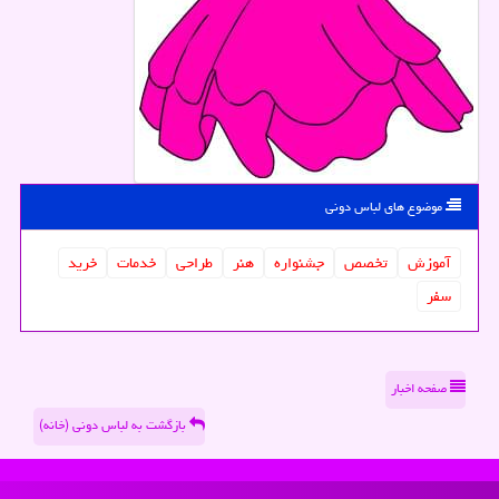
موضوع های لباس دونی
آموزش
تخصص
جشنواره
هنر
طراحی
خدمات
خرید
سفر
صفحه اخبار
بازگشت به لباس دونی (خانه)