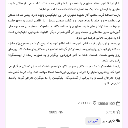
بازار اپلیكیشن استاد مطهری را نصب و یا با رفتن به سایت بنیاد علمی فرهنگی شهید
مطهری یا ارسال عدد یك به شماره ۱۰۰۰۴۰۴۴۰۴ اقدام نمایند.
پارسا اضافه كرد: تمامی آثار شهید مطهری در این اپلیكیشن وجود دارد. یعنی علاقه مندان
می توانند ۱۱۳ جلد با تمام متن، ۲۱ كتاب صوتی شامل آثار قلمی استاد و ۵۷۰ جلسه
مربوط به سخنرانی های شهید مطهری را مطالعه كنند یا بشنوند. دسترسی به دوره های
آموزشی سیر مطالعاتی و جست وجو در آثار هم از دیگر قابلیت های این اپلیكیشن است
كه به صورت مجانی عرضه می شود.
وی سه روش برای قرعه كشی این مسابقه اعلام نمود و تصریح كرد: در مجموع ۷۵ جایزه
۴۰۰ هزار تومانی برای این مسابقه درنظر گرفته شده و قرعه كشی در ساعت ۱۷ روزهای
زوج یعنی ششم، هشتم، دهم تا آخر فروردین برگزار و به صورت زنده از اینستاگرام
پخش می شود.
پارسا اضافه كرد: یك قرعه كشی هم در انتها خواهیم داشت كه میان كسانی برگزار می
شود كه بیشترین امتیاز را دارند و جوایزی ارزشمند اهدا خواهد شد. یك قرعه كشی هم
ویژه معرفان است و به برخی از كسانی كه اپلیكیشن را به دیگران معرفی كرده باشند،
تعلق می گیرد.
23:11:08
1399/01/02
3805
5
/
5.0
تگهای خبر:
آموزش