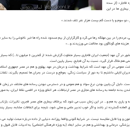
ه قاجار» (از سده
یماری ها در این
 مردم را در بین مهلكه رها می كرد و كارگزاران از بیم مسدود شده راه ها خبر ناخوشی را به سایر م
هزینه های گوناگون بود مخالفت می ورزیدند و...»
۱. آمار تلفاتی كه از عصر قجر در این مطالعه گزارش شد، با ملاحظه جمعیت كشور در آن عهد (جمعیت ایران قاجاری بسیار متفاوت 
می هم ملاك قرار گیرد، نسبت به آن فجایع، بسیار پایین است.
بهداشت عمومی در آن عهد است كه شرایط بهداشت و درمان در عهد پهلوی و هم در عصر جمهوری اسلام
مدیران لایقی داشتیم تا به دور از سیاست زدگی، بموقع و درست در بحران ها تصمیم بگیرند، تلفات 
است. دلیل آن پایین بودن نرخ سواد و هم عمومی و در دسترس نبودن رسانه های مختلف در زمان قاج
دن بدنه جامعه به رسانه های مجازی در عصر ارتباطات، هر اتفاق ویژه در اقصی نقاط ایران، به صو
 و یاری به هم و... در این زمان سبب می شود كه برخلاف بیماری های عصر قجری، تاثیرات، بازتاب 
ق العاده گسترده تر باشد و اگر خوب تدبیر علمی و عملی شود، نتیجه برای اتفاقات مشابه، بسیار پند
عون و وبا قابل مقایسه نیست. در شرایط كنونی واقعا روزانه، دنیایی از داده درباره مبحث تولید می 
زشكی، درمانی و بهداشتی و هم در سایر ابعاد (به ویژه فرهنگی اجتماعی) به ادبیات قابل قبول و ت