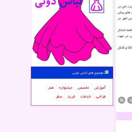
یت امن در
ل های پیش
ر امور در
معه انتشار
ی، در جهت
كرسی یونسكو در ترویج علم از صاحبنظران، متخصصان و نیك اندیشان دعوت كرده است از راه ایمیل كرسی به نشانی unescocps@gmail.com، صفحه اینستاگرام unescocps و كانال
موضوع های لباس دونی
آموزش
تخصص
جشنواره
هنر
طراحی
خدمات
خرید
سفر