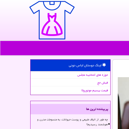
لینک دوستان لباس دونی
حوزه های انتخابیه مجلس
فیش حج
قیمت بیسیم موتورولا
پربیننده ترین ها
چه طور از الیاف طبیعی و پوست حیوانات، به منسوجات مدرن و
هوشمند رسیدیم؟