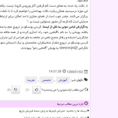
ختم شود.
۶. نكات یاد شده به معنای دست كم گرفتن آثار ویروس كرونا نیست، بلكه 
این حوزه نرسیدیم، همگی رعایت نكات بهداشتی را خواهیم كرد تا با تلفات 
برگزار می كنند. چقدر خوب است از فضای مجازی تا حد امكان برای ارتباط
مسایلی است كه لازمه آن حضور مسئولین نیست و..."
به گزارش لباس دونی به نقل از ایسنا
، كرسی یونسكو در ترویج علم به منظو
یافته، پویشی را به نام «#علمی_شو» راه اندازی كرده و از همه علاقه م
جایگزینی اندیشه و رفتار صحیح علمی در جامعه به جای هراس از این بحران، 
تلگرامی @unescocps به پویش "#علمی_شو" بپیوندند.
14:51:38
1399/01/02
تگهای خبر:
آموزش
,
تخصص
,
هزینه
این مطلب لباسدونی را می پسندید؟
(0)
(1)
تازه ترین مطالب مرتبط
دیسک ها را نکشید، اعتراض گیمرها به پایان نسخه فیزیکی بازیها
داستانی از حال و هوای پیاده روی اربعین در قاب بازی موبایلی