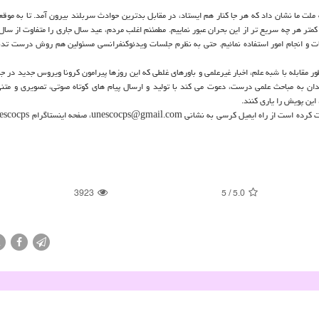
ملت ما نشان داد كه هر جا كنار هم ایستاد، در مقابل بدترین حوادث سربلند بیرون آمد. تا به موقع
كمتر هر چه سریع تر از این بحران عبور نماییم. مطمئنم اغلب مردم، عید سال جاری را متفاوت از سا
ات و انجام امور استفاده نمائیم. حتی به نظرم جلسات ویدئوكنفرانسی مسئولین هم روش درست تدبی
ر مقابله با شبه علم، اخبار غیرعلمی و باورهای غلطی كه این روزها پیرامون كرونا ویروس جدید در جا
ندان به مباحث علمی درست، دعوت می كند با تولید و ارسال پیام های كوتاه صوتی، تصویری و متن
این پویش را یاری كنند.
3923
5
/
5.0
X