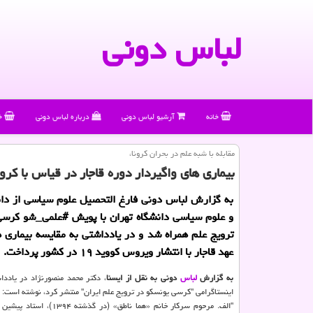
لباس دونی
خانه
آرشیو لباس دونی
درباره لباس دونی
خ
مقابله با شبه علم در بحران كرونا،
بیماری های واگیردار دوره قاجار در قیاس با كرون
به گزارش لباس دونی فارغ التحصیل علوم سیاسی از دا
و علوم سیاسی دانشگاه تهران با پویش #علمی_شو كرسی
ترویج علم همراه شد و در یادداشتی به مقایسه بیماری ه
عهد قاجار با انتشار ویروس كووید ۱۹ در كشور پرداخت.
به گزارش
لباس
دونی به نقل از ایسنا
، دكتر محمد منصورنژاد در یادد
اینستاگرامی "كرسی یونسكو در ترویج علم ایران" منتشر كرد، نوشته است:
"الف. مرحوم سركار خانم «هما ناطق» (در 