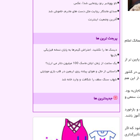
ناو پهپادبر رنو رونمایی شد!، عکس
صدای ماندگار روایت مثل دست های مادرم، خاموش شد
آخرین وضعیت اینترنت
پربحث ترین ها
مالك اعلام
دیسک ها را نکشید، اعتراض گیمرها به پایان نسخه فیزیکی
بازیها
گزارش شده: از كمترین ۶ میلیون تا...) كه بسیار پایین تر از
یک ساعت از زمان ایلان ماسک 100 میلیون دلار می ارزد؟
ی در كشور
داستانی از حال و هوای پیاده روی اربعین در قاب بازی موبایلی
از این هم
شهاب سنگ سقف را شکافت و وارد خانه شد
اریه بود.
رت سمعی و
جدیدترین ها
و بازخورد
آموز باشد.
شود كه اگر
أثیرگذاری