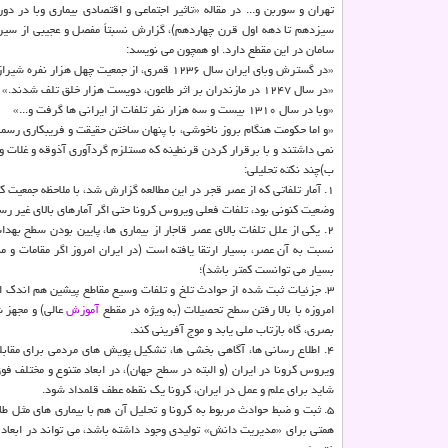
تهران و سوربن و... در مقاله «تاثیر اجتماعی و اقتصادی بیماری وبا در دور
سیزدهم تا دهه اول قرن چهاردهم)، گزارش نسبتاً مفصل و عجیبی از سیر ب
سامان در این مقطع دارد. او همچون می نویسد:
«در گسترش وبای ایران سال ۱۲۳۶ قمری، از جمعیت چهل هزار نفره شیراز، دو سوم و یا دست كم بیست هزار نفر تلف شدند.»
«در سال ۱۲۴۷ در مازندران بر اثر طاعون، دویست هزار خلق تلف شدند.»
«وبا در سال ۱۳۱۰ بیست و سه هزار نفر تلفات از ایرانی ها گرفت و...»
«و اما حكومت هنگام بروز ناخوشی، با پنهان ساختن حقیقت و فریبكاری رسمی،
نمی داشتند و با برقرار كردن قرنطینه كه مستلزم گردآوری آذوقه و غلات و 
ب)چند نكته تحلیلی:
وضعیت كنونی بود، تلفات فعلی ویروس كرونا حتی اگر آمارهای بالای غیر رس
۲. یكی از علل تلفات بالای عصر قاجار از بیماری ها، پایین بودن سطح 
نسبت به آن عصر، بسیار ارتقا یافته است (در ایران امروز اگر مقامات و 
بسیار می توانست كمتر باشد)؛
۳. جزئیات ثبت شده از حوادث تلخ و تلفات وسیع مقاطع پیشین هم اندك 
امروزه با بالا رفتن سطح تحصیلات (به ویژه در مقطع
آموزش
عالی) و مجهز ش
بصری، گاه بازتاب ملی یابد و موج آفرینی كند.
۴. اطلاع رسانی ها، آگاهی بخشی ها، تشكیل پویش های مردمی برای مقابله
ویروس كرونا در ایران (و البته در سطح جهان)، در ابعاد متنوع و مختلف فو
شاید برای علم و عمل در ایران، كرونا یك نقطه عطف قلمداد شود.
۵. ثبت و ضبط حوادث مربوط به كرونا و تحلیل آن هم با بیماری های مثل طا
همتی برای «مدیریت دانش» تولیدی وجود داشته باشد، می تواند در ابعاد پ