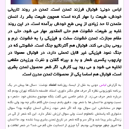
لباس دونی: فوتبال فرزند تمدن است. تمدن در روند تاریخی
خودش، طبیعت را مهار كرده است؛ همچون طبیعت بشر را. انسان
متمدن تا حد زیادی از پس طبع خودش برآمده است. در این روند
غلبه بر طبیعت، خشونت هم حتی المقدور مهار می شود. حتی در
مقام مجازت، تمدن خشونت سخت و فیزیكی را به خشونت نرم و
روحی بدل می كند. فوتبال هم آلترناتیو جنگ است. خشونتی كه در
جنگ نمود فیزیكی غیر قابل تحملی دارد، در فوتبال معمولا در
چارچوب یكسری شعار و بد و بیراه گفتن و نفرت ورزیدن مقطعی
تخلیه می شود و می رود پی كارش. اگر شعر محصول تمدن بشری
است، فوتبال هم اساسا یكی از محصولات تمدن مدرن است.
به گزارش
لباس
دونی به نقل از ایسنا، روزنامه
اعتماد
نوشت: «سال ها پیش در یك
برنامه تلویزیونی نظاره گر حرف های دكتر داوری، استاد فلسفه دانشگاه تهران بودم كه
درباره شعر حرف می زد. از شاعر خاصی نمی گفت بلكه موضوع سخنش خود «شعر» و
نسبت وجودی ما انسان ها با شعر بود. دقیق یادم نیست جان كلام دكتر چه بود ولی نكته
مهم در سخنانش، این سوال بود كه اگر شعر نبود، زندگی انسان چگونه بود؟ سوال
دشواری كه پاسخش نامعلوم است. ولی سوال ارزش تفكر دارد. این كه شعر از كی در
زندگی بشر پیدا شد و اگر سر و كله شعر در تاریخ تمدن بشری پیدا نشده بود، ما انسان
ها امروز چطور موجوداتی بودیم. آیا چیزی از انسانیت مان كم می شد؟ در شعر لطافت و