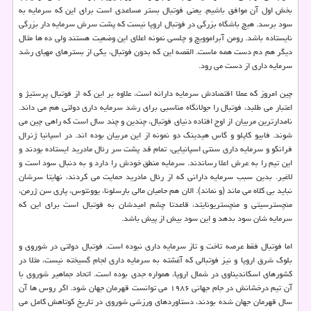
بخش اول آن موافق باشیم. یعنی فوتبال بستر مساعدی است برای این كه سرمایه به
سود برسد. هیچ باشگاه بزرگی در فوتبال اروپا نیست كه پشت سرش سرمایه دار بزرگی
نایستاده باشد. رومن آبراموویچ و چلسی نمونه اعلای این وضعیت هستند ولی ده ها مثال
دیگر هم دم دست همه ماست. القصه این كه بدون فوتبال، یكی از بسترهای مهیای رشد
سرمایه داری از دست می رود.
چین امروز كه عملا اقتصادش سرمایه دارانه است، علاوه بر این كه از فوتبال پرستیژ و
اعتبار می طلبد، فوتبال را جولانگاه مناسبی برای رشد سرمایه داری دولتی هم می داند.
نامدارترین مربیان از اوج افتاده دنیای فوتبال، چندین و چند سال است كه راهی چین می
شوند. فابیو كاپلو و گاس هیدینك دو نمونه از این مربیان بوده اند. در اسپانیا ژنرال
فرانكو و سرمایه داری سنتی اسپانیایی، تمام قد پشت سر رئال مادرید ایستاده بودند و
این تیم را به عرش اعلا رساندند. سرمایه منطق خودش را دارد و به دنبال سود است و
لاغیر. بدین سبب سرمایه دارانی كه از رئال مادرید حمایت می كردند، نهایتا سرشان
نباید بی كلاه می ماند (و نماند). الان هم حامیان مالی بارسلونا، یوونتوس، پاری سن ژرمن،
منچسترسیتی و منچستریونایتد، قاعدتا چشم امیدشان به فوتبال است برای این كه
سرمایه شان سود بدهد و این سود بیش از پیش باشد.
اما فوتبال فقط عرصه تاخت و تاز سرمایه داری نبوده است. فوتبال دولتی در شوروی و
بلوك شرق اروپا و نیز فوتبالی كه آغشته به سرمایه داری لجام گسیخته نیست، مثلا در
كشورهای اسكاندیناوی در شمال اروپا، همواره جدی بوده است. اتحاد جماهیر شوروی با
آن تیم درخشانش در جام جهانی ۱۹۸۶ می توانست قهرمان جهان شود. اگر روس ها آن
سال قهرمان جهان شده بودند، دستاوردهای ورزشی شوروی در تاریخ كوتاهش كامل می