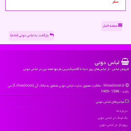
سفر
صفحه اخبار
بازگشت به لباس دونی (خانه)
لباس دونی
فروش لباس : از لباس‌های روز دنیا تا کلاسیک‌ترین طرحها همه چی در لباس دونی
lebasdooni.ir - مالکیت معنوی سایت لباس دونی متعلق به مالک آن (Lebasdooni) می
باشد - 1396 -1405
میانبرهای لباس دونی
درباره ما
بک لینک در لباس دونی
رپورتاژ در لباس دونی