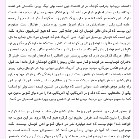
اقتصاد بریتانیا بمراتب كوچك تر از اقتصاد چین است ولی لیگ برتر انگلستان هر هفته
بریتانیا را در صدر اخباری قرار می دهد كه برای افكار عمومی خیلی از مردم دنیا اهمیت
دارند. این كه شاعر گفته تكیه بر جای بزرگ نتوان زد به گزاف/ مگر اسباب بزرگی همه
آماده كنی، یكی از مصادیقش در دنیای امروز، همین بهره مندی از فوتبال است. منظورم
این نیست كه گردش مالی فوتبال آن قدر چشم گیر است كه هیچ آلترناتیوی ندارد؛ نكته
این است كه فوتبال پرستیژ می آورد. حتی آمریكا هم كه فوتبال مردانش چنگی به دل
نمی زند، این خلأ را با فوتبال زنان پر كرده است. كافی است كه به جلوه گری مگان رپینو،
كاپیتان تیم فوتبال زنان آمریكا، در یك سال اخیر دقت نماییم. مگان رپینو برای جامعه زن
سالار آمریكا، كاركردی دارد كه نوعی پرستیژ بین المللی را به ارمغان آورده است. خیلی از
دختران فوتبالیست در گوشه و كنار دنیا، مگان رپینو را الگوی خودشان قرار داده اند. قبل
از او هم الكس مورگان، مهاجم تیم زنان آمریكا، الگویی جهانی بود در فوتبال زنان. رپینو
البته خواسته یا ناخواسته در تلاش است از زن سالاری فرهنگی گامی فراتر نهد و برای
زنان كشور خودش الهام بخش حركت به سمت زن سالاری سیاسی باشد. این كه او در این
راه چقدر موفق خواهد شد، سوالی است كه جوابش در آستین آینده است ولی او اساسا
یكی از نمادهایی است كه دك و پز آمریكایی (یا آمریكایی ها) را در دنیای كنونی تامین می
كند به سهم خودش. بی تردید، چینی ها هم از داشتن چنین چهره هایی استقبال می كنند.
از سخن اصلی دور نیفتیم. این روزها بیشتر كشورهای صاحب فوتبال در دنیا، كركره
فوتبال را پایین كشیده اند. فرض نماییم این كركره هیچ گاه بالا نرود. در این صورت چه
خواهد شد؟ مهم نیست كه چند میلیارد نفر در دنیای كنونی اهل فوتبال نیستند. نكته
مهم این است كه آنها در جهانی زندگی می كنند كه اتمسفرش عمیقا آغشته است به
فوتبال. در دنیا بسیاری هم اهل شعر نیستند ولی آنها در جهانی زندگی می كنند كه شعر