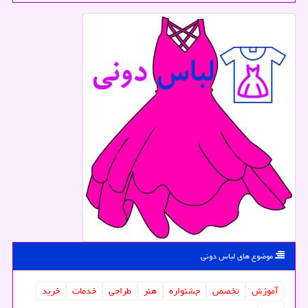
موضوع های لباس دونی
آموزش
تخصص
جشنواره
هنر
طراحی
خدمات
خرید