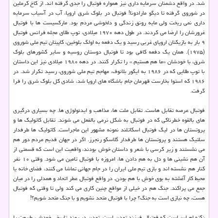
شد. در واقع دشمنان سرمایه داری نیز همواره فوتبال را جدی گرفته اند. از كاخ كرملین
در شوروی گرفته تا دیگو مارادونا! فوتبال در بلوك شرق اروپا، آب در آسیاب سرمایه
داری نمی ریخت ولی مایه رونق زندگی و دلخوشی مردم بود. ماركسیست ها با فوتبال
غرورشان را ارضا می كردند. در طول دهه ۱۹۷۰ میلادی، توپ طلای مجله فرانس فوتبال
۹ بار به بازیكنان اروپای غربی رسید و یك دفعه به اولگ بلوخین، كاپیتان تیم ملی شوروی
(۱۹۷۵). همان یك دفعه كافی بود تا فوتبال دوستان روسیه و سایر كشورهای بلوك
شرق، با خودشان «ما هم هستیم.» را تكرار كنند. در دهه ۱۹۸۰ میلادی نیز این داستان
با توپ طلایی كه در ۱۹۸۶ به ایگور بلانوف، مهاجم تیم ملی شوروی، رسید تكرار شد. در
۱۹۸۶ كه استوا بخارست قهرمان جام باشگاه های اروپا شد، شادی كل بلوك شرق را فرا
گرفت.
فوتبال عرصه تقابل هاست. تقابل ملت ها، مذاهب و ایدئولوژی ها. چه بسیاری درگیری
های بالقوه خطرناكی كه در فوتبال به شكل نرمی بالفعل می شوند. تقابل كاتولیك ها و
پروتستان ها در لیگ فوتبال اسكاتلند نمونه مشهور این ماجراست. كاتولیك ها طرفدار
سلتیك هستند و پروتستان ها طرفدار گلاسكو رنجرز. اگر در جهان قدیم مردم دور هم
می نشستند و زیر كرسی با شعر و داستان خوش بودند، واقعیت این است كه قسمتی از
آن هم نشینی ها و دل به هم دادن ها، امروزه با فوتبال تامین می شود. وقتی ۱۰ نفر
كنار هم نشسته اند و بازی تیم ملی ایران را در جام جهانی تماشا می كنند، فضای خانه یا
محیط كار آغشته به بوی خوشِ با هم بودن. در واقع فوتبال عطر اتحاد و همدلی را در میان
جمع می پراكند. جنگ هم در خیلی از مواقع چنین كاری می كند ولی تا وقتی كه فوتبال
هست، چه نیازی است به جنگ؟ چرا با فوتبال متحد نشویم و با جنگ متحد شویم؟!
نكته ام این است كه فوتبال فرزند تمدن است. تمدن در روند تاریخی خودش، طبیعت را