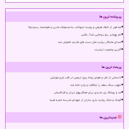
پربیننده ترین ها
چه طور از الیاف طبیعی و پوست حیوانات، به منسوجات مدرن و هوشمند رسیدیم؟
ناو پهپادبر رنو رونمایی شد!، عکس
صدای ماندگار روایت مثل دست های مادرم، خاموش شد
آخرین وضعیت اینترنت
پربحث ترین ها
داستانی از حال و هوای پیاده روی اربعین در قاب بازی موبایلی
شهاب سنگ سقف را شکافت و وارد خانه شد
مد و پوشاک پل جدیدی برای همکاریهای ایران و قزاقستان
کودک و جنگ روایت بازی سازان از شهدای مدرسه شجره طیبه
جدیدترین ها