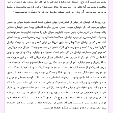
بصیرتی هست كه روح را صیقل می دهد و معرفت را می افزاید. بدون بهره مندی از این
لطافت و بصیرت، آیا خللی در انسانیت ما ایجاد نمی شد؟ یا این كه می توانستیم با تاكید
بر ذات انسانی مان آن چه را در شعر متبلور نكرده ایم، در جای دیگری متجلی كنیم؟
این روزها كه فوتبال در خیلی از كشورهای جهان تعطیل شده است، شاید بتوان بر همان
سیاق پرسید كه اگر فوتبال نبود، انسان مدرن چگونه انسانی بود؟ عمر فوتبال چندان
بلند نیست در تاریخ بشر، بدین سبب ناچاریم سوال مان را محدود نماییم به سرنوشت یا
وضعیت انسان مدرن در غیاب فوتبال. ممكنست كسانی به این پرسش تسخر بزنند كه ای
آقا، شعر كجا و فوتبال كجا؟ وقتی به ظهور كرونا می توان تسخر زد، چرا به غیبت فوتبال
نتوان تسخر زد؟ تمسخر سوال مذكور البته ظاهرا بی مبنا هم نیست. فینال جام جهانی را،
كه مهم ترین مسابقه فوتبال در كل عالم است، معمولا دو میلیارد و اندی از مردم جهان
تماشا می كنند. تو بگو ۳ میلیارد نفر تماشاگر فینال جام جهانی اند. در این صورت هم
حداقل چهار و نیم میلیارد نفر از مردم دنیا مشتری این مسابقه مهم نیستند. جمعیت هند
و چین كمی كمتر از سه میلیارد نفر است. مردم هندوستان كه حدودا با فوتبال بیگانه اند،
مردم چین هم بتازگی به ضرب و زور فیفا و همكاری دولت چین، به سمت فوتبال سوق
داده شده اند. اما با این وجود این حرف اساسا پرت نیست اگر بگوییم فوتبال در چین و
هند و مغولستان و پاكستان و نپال سینه چاك چندانی ندارد. دلیلش شاید این باشد كه
هند و پاكستان و مغولستان و نپال و كشورهایی از این دست، در حاشیه جهان مدرن قرار
دارند. چین هم چون می خواهد از حاشیه بیرون رود و به مركز دنیای مدرن بیاید، سرمایه
گذاری روی فوتبال را آغاز نموده و ترویج آنرا جدی گرفته است. بااینكه اقتصاد چین
دومین اقتصاد برتر دنیاست، ولی كار تجلی در این عالم فقط با تقویت پایه های اقتصاد
پیش نمی رود. ابزارها و تمهیدات دیگری هم لازم است.