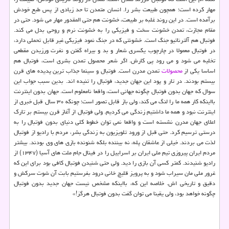
مهار كرده است؛ همچون طبیعت بشر را. انسان متمدن تا حد زیادی از پس طبع خودش
برآمده است. در این روند غلبه بر طبیعت، خشونت هم حتی المقدور مهار می شود. حتی در
مقام مجازت، تمدن خشونت سخت و فیزیكی را به خشونت نرم و روحی بدل می كند.
فوتبال هم آلترناتیو جنگ است. خشونتی كه در جنگ نمود فیزیكی غیر قابل تحملی دارد،
در فوتبال معمولا در چارچوب یكسری شعار و بد و بیراه گفتن و نفرت ورزیدن مقطعی
تخلیه می شود و می رود پی كارش. اگر شعر محصول تمدن بشری است، فوتبال هم
اساسا یكی از
محصولات
تمدن مدرن است. فوتبال و سینما جذاب ترین پدیده های قرن
بیستم بودند. در تار و پود این جهان جدید، فوتبال را تنیده اند. بدین سبب جواب این
سوال كه جهان بدون فوتبال چگونه جهانی است، واقعا نامعلوم است. جهان بدون اینترنت
بااینكه كار همه ما را لنگ می كند، ولی باز قابل تصور است؛ چونكه ۳۰ سال قبل خبری از
اینترنت نبود و همه ما داشتیم زندگی می كردیم. ولی فوتبال از آغاز قرن بیستم بر تارك
اعلای جهان مدرن نشسته است و واقعا نمی توان خطوط كلی دنیای بدون فوتبال را به
درستی ترسیم كرد. حتی قبل از ورود تلویزیون به زندگی بشر، مردم با رادیو از فوتبال
لذت می بردند. خیلی از عاشقان پله، نه بیننده بلكه شنونده بازی های وی بودند. بیشتر
مردم ایران پیروزی تیم ملی ایران بر اسراییل را در فینال جام ملت های آسیا (۱۳۴۷) از
رادیو شنیدند. كمتر كسی آن بازی را دید. ولی حتی شنیدن فوتبال كافی بود برای این كه
غرور ملی مان سیراب شود و به پرویز قلیچ خانی درود بفرستیم بابت آن شوت سركش و
دقیق و تاریخی اش. خلاصه این كه، بااینكه مشخص نیست جهان جدید بدون فوتبال
چگونه خواهد بود، ولی یقینا می توان گفت بدون فوتبال هرگز!»