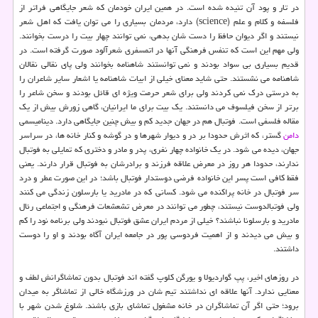
در تار و پود آن تنیده شده است. در همین ایران خودمان كه شعر جایگاهی فراتر از
فلسفه و كلام و علم (science) دارد، مردمان بسیاری را می توان یافت كه اهل شعر
نیستند و اگر دیوان حافظ را دست شان بدهی، نمی توانند چهار بیت را درست بخوانند.
ولی مهم این است كه تنفس فرهنگی آنها در اتمسفری شعرآلود صورت گرفته است. در
قدیم بسیاری بی سواد بودند و نمی توانستند شاهنامه بخوانند ولی پای نقالی نقالان
شاهنامه می نشستند. حتی شاید معنای خیلی از ابیات شاهنامه یا اشعار سایر شاعران را
به درستی درك نمی كردند ولی برای شعر حرمت ویژه ای قائل بودند و سخن شاعر را
برتر از سخن فیلسوف می دانستند. یك بیت برای ما ایرانیان، گاهی زورش بیش از یك
مقاله فلسفی است. فوتبال هم در جهان جدید كم و بیش چنین جایگاهی دارد. دینامیسمی
دامن
گستر، كه اثرش حدودا بر در و دیوار شهرها و در گوشه و كنار خانه ها، در سراسر
جهان، دیده می شود. در یك خانواده چهار نفری، پدر و مادر و دختری كه تمایلی به فوتبال
ندارند، حدودا هر روز در معرض علاقه فرزند و برادرشان به فوتبال قرار دارند. یعنی
فقط كافی است پسر این خانواده فرضی دوستدار فوتبال باشد؛ در این صورت عطر و درد
سر فوتبال در خانه پراكنده می شود. كسانی كه در مادرید یا بارسلون زندگی می كنند
ولی فوتبالدوست نیستند، چطور می توانند در معرض تشعشعات فرهنگی و اجتماعی رئال
مادرید و بارسلونا نباشند؟ خیلی از مردم ایران عشق فوتبال نبودند ولی برنامه نود را كم
و بیش می دیدند و از اهمیت فردوسی پور در جامعه ایران آگاه بودند و او را دوست
داشتند.
در روزهای اخیر، پپ گواردیولا و یورگن كلوپ گفته اند فوتبال بدون تماشاگرانش لطف و
معنایی ندارد. آنها علاقه ای نداشتند تیم شان در ورزشگاه خالی از تماشاگر به میدان
برود؛ حتی اگر آن تماشاگران در خانه مشغول تماشای بازی باشند. شلوغ شدن شهر با