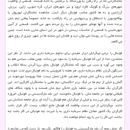
تماشاگرانی كه در راه رفتن به ورزشگاه یا برگشتن به خانه هستند، قسمتی از واقعیت
شهرهای بزرگ و كوچك قاره اروپا و نیز شهرهای ایران، كره جنوبی، ژاپن، برزیل،
آرژانتین و ده ها كشور صاحب فوتبال دیگر است. مشاهده تماشاگران لیورپول یا
بوكاجونیورز یا استقلال و پرسپولیس در راه بازگشت به خانه، خصوصاً وقتی تیم شان
برنده شده و آنها غوغای حضورشان را به رخ مردم شهر می كشند، قسمتی از آیین
شهرنشینی یا قسمتی از مناسبات زیستن در شهر در این دنیای مدرن شده است. چنین
صحنه هایی را در روستا نمی توان دید و فقدان این صحنه ها در شهر، چیزی از روح شهر
می كاهد.
فوتبال را برخی چپگرایان ابزار مفیدی برای تداوم سرمایه داری می دانند. از نظر این
منتقدین، جدا از این كه فوتبال سرمایه را به سود می رساند، نوعی غفلت سیاسی هم به
وجود می آورد و سبب می شود كه تماشاگران فوتبال بجای برپا كردن بساط انقلاب و
سرنگون كردن نظام سرمایه داری، هر هفته با هرویینی به نام فوتبال غرق لذت شوند و
احساس كنند زندگی شان چندان هم غیر قابل تحمل نیست. مثلا بوروسیا دورتموند در
آلمان و خیلی از تیم ها در لیگ برتر انگلستان، تیم هایی با تماشاگران كارگری اند. این
كارگران یك هفته در بین شاهد بازی خانگی تیم شان هستند و با وجود شكاف های
طبقاتی موجود در جامعه شان، با فوتبال دلخوشند. این نقد ماركسیستی بر فوتبال، امروزه
كمی اوت بنظر می رسد و خیلی از چپگرایان هم فوتبال را آینه ای برای جامعه شناسان می
دانند. چپگرایانی از این دست، واقفند كه فوتبال مانع انقلاب نیست. اگر قرار باشد
كارگران یك كشور مقابل نظام سرمایه داری به پا خیزند، چه فوتبالی در كار باشد چه
نباشد، این كار را دیر یا زود انجام خواهند داد.
اگر بخش دوم آن نقد ماركسیستی به فوتبال را فاكتور بگیریم، باز دست كم می توانیم با