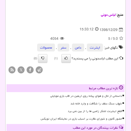
منبع:
لباس دونی
15:33:12
1398/12/29
4054
5
/
5.0
تگهای خبر:
اینترنت
,
دامن
,
سفر
,
محصولات
این مطلب لباسدونی را می پسندید؟
(0)
(1)
X
تازه ترین مطالب مرتبط
داستانی از حال و هوای پیاده روی اربعین در قاب بازی موبایلی
شهاب سنگ سقف را شکافت و وارد خانه شد
قطع اینترنت لشکر زامبی ها را از بین نمی برد
حضور کانون و شورای نظارت بر اسباب بازی در نمایشگاه ایران تویکس
نظرات بینندگان در مورد این مطلب