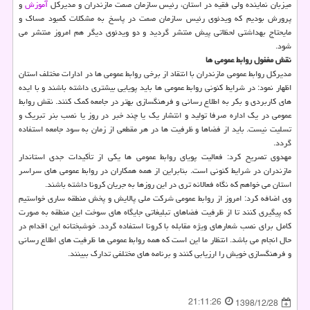
میزبان نماینده ولی فقیه در استان، رئیس سازمان صمت مازندران و مدیركل
آموزش
و
پرورش بودیم كه ویدئوی رئیس سازمان صمت در پاسخ به مشكلات كمبود مساك و
مایحتاج بهداشتی لحظاتی پیش منتشر گردید و دو ویدئوی دیگر هم امروز منتشر می
شود.
نقش مغفول روابط عمومی ها
مدیركل روابط عمومی مازندران با انتقاد از برخی روابط عمومی ها در ادارات مختلف استان
اظهار نمود: در شرایط كنونی روابط عمومی ها باید پویایی بیشتری داشته باشند و با ایده
های كاربردی و بكر به اطلاع رسانی و فرهنگسازی بهتر در جامعه كمك كنند. نقش روابط
عمومی در یك اداره صرفا تولید و انتشار یك یا چند خبر در روز یا نصب بنر تبریك و
تسلیت نیست. باید از فضاها و ظرفیت ها در هر مقطعی از زمان به سود جامعه استفاده
گردد.
مهدوی تصریح كرد: فعالیت پویای روابط عمومی ها یكی از تأكیدات جدی استاندار
مازندران در شرایط كنونی است. بنابراین از همه همكاران در روابط عمومی های سراسر
استان می خواهم كه نگاه فعالانه تری در این روزها به جریان كرونا داشته باشند.
وی اضافه كرد: امروز از روابط عمومی شركت ملی پالایش و پخش منطقه ساری خواستیم
كه پیگیری كنند تا از ظرفیت فضاهای تبلیغاتی جایگاه های سوخت این منطقه به صورت
كامل برای نصب شعارهای ویژه مقابله با كرونا استفاده گردد. خوشبختانه این اقدام در
حال انجام می باشد. انتظار ما این است كه همه روابط عمومی ها ظرفیت های اطلاع رسانی
و فرهنگسازی خویش را ارزیابی كنند و برنامه های مختلفی تدارك ببینند.
21:11:26
1398/12/28