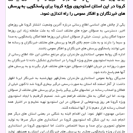
كرونا در این استان استودیوی ویژه كرونا برای پاسخگویی به پرسش
های خبرنگاران و افكار عمومی را راه اندازی نمود.
یكی از چالش های اساسی اطلاع رسانی درباره آخرین وضعیت انتشار كرونا طی روزهای
اخیر، دسترسی به مسؤلان حوزه های مختلف است كه به علت مشغله زیاد این روزها
حدودا امكان پذیر نیست. خیلی از مسؤلان استان این روزها فقط امكان پاسخگویی به صدا
و سیما را دارند و به علت حجم بالای كارها و پرسش های مختلف خبرنگاران و رسانه ها
نمی توانند پاسخگوی پرسش های خبرنگاران و افكار عمومی باشند.
اداره كل روابط عمومی استانداری مازندران برای مرتفع ساختن این خلاء اطلاع رسانی از
روز سه شنبه استودیوی مجازی ویژه كرونا را در استانداری تشكیل داده تا خبرنگاران به
صورت روزانه در جریان اظهارات مسؤلان حوزه های مختلف قرار بگیرند و به پرسش های
آنها هم پاسخ داده شود.
مدیركل روابط عمومی استانداری مازندران بعدازظهر چهارشنبه به خبرنگار ایرنا اظهار
داشت: از آغاز اسفند كه استان به صورت رسمی درگیر بیماری كرونا شد تا كنون خیلی از
فعالان و اصحاب رسانه در تماسهای مكرر پیگیر پاسخ برای پرسش های مختلف از مسؤلان
بودند. اما این امكان به علل مختلف فراهم نمی شد. تصمیم گرفتیم با ایجاد استودیوی
ویژه كرونا هر روز ویدئوهایی از مسؤلان در این استودیو تهیه نماییم و در اختیار همه
اصحاب رسانه قرار دهیم تا از آنها استفاده كنند.
«عباس مهدوی» اظهار نمود: این اقدام البته به شكلی در بعضی استان های دیگر هم
انجام شد. به این شكل كه استودیوی كرونا در استانداری های دیگر صرفا به تولید
محتوای تصویری برای صدا و سیما اختصاص داشت. اما استودیوی كرونا در استانداری
مازندران ویژه پاسخگویی مجازی به پرسش های خبرنگاران این استان و همینطور تولید