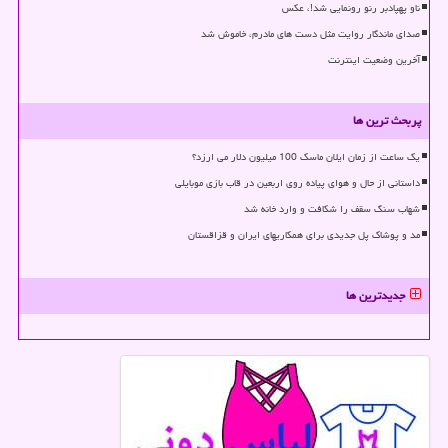
ناو پهپادبر رنو رونمایی شد!، عکس
صدای ماندگار روایت مثل دست های مادرم، خاموش شد
آخرین وضعیت اینترنت
پربحث ترین ها
یک ساعت از زمان ایلان ماسک 100 میلیون دلار می ارزد؟
داستانی از حال و هوای پیاده روی اربعین در قاب بازی موبایلی
شهاب سنگ سقف را شکافت و وارد خانه شد
مد و پوشاک پل جدیدی برای همکاریهای ایران و قزاقستان
جدیدترین ها