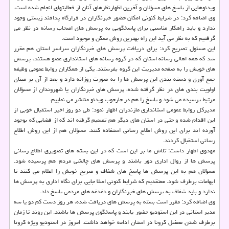
ویدئوهایی از پاسخ های مسؤلان و آخرین اظهارنظرهای آنان از فعالیتهای انجام شده است.
وی اضافه كرد: در شرایط كنونی امكان حضور خبرنگاران در قرارگاه پدافند زیستی وجود
ندارد و باید راهكار مناسبی برای پاسخگویی به پرسش های اصحاب رسانه در نظر می
گرفتیم كه به نظر می آید این راه بهترین روش ممكن و موجود است.
این مسئول تصریح كرد: برای دریافت پرسش های خبرنگاران سراسر استان هم مقرر
شد كه همه اهالی رسانه استان كه در گروه رسانه های استانداری عضو هستند، پرسش
های خویش را به صفحه مدیریت این گروه بفرستند. یكی از همكاران روابط عمومی وظیفه
جمع آوری و دسته بندی این پرسش ها را به صورت روزانه دارد و بعد از آن بر مبنای
اولویت بندی های در نظر گرفته شده، پرسش های خبرنگاران یا شهروندان از مسؤلان
مرتبط پرسیده می شود و پاسخ را هم در چارچوب ویدئو منتشر می نماییم.
مدیركل روابط عمومی استانداری مازندران اظهار نمود: طی دو روز اخیر استقبال خوبی از
این اقدام شده و حتی در استان های دیگر هم تصمیم گرفته اند كه از فضایی كه بوجود
آورده اند برای این روش اطلاع رسانی استفاده كنند. مسؤلان هم از این روش اطلاع
رسانی استقبال كردند.
مهدوی اظهار داشت: تلاش ما بر این است كه در این بسته های تصویری اطلاع رسانی
پرسش ها از روال اداری دور باشند و پرسش های چالشی مردم هم پرسیده شود.
مسؤلان هم به این پرسش ها پاسخ های شفاف و صریح خویش را اعلام می كنند تا
ابهامات برطرف شود. معتقدیم كه شرایط كنونی اصلا جایی برای نگاه اداری به پرسش ها
ندارد و باید شفاف به پرسش های خبرنگاران و دغدغه های مردمی پاسخ داد.
وی اضافه كرد: مقرر است بسته به پرسش های دریافت شده، هر روز دست كم دو یا سه
مدیر استانی در این استودیو حضور یابند و پاسخگوی پرسش ها باشند. این روند تا زمان
برطرف شدن معضل كرونا در استان ادامه خواهد داشت. امروز در استودیو ویژه كرونا