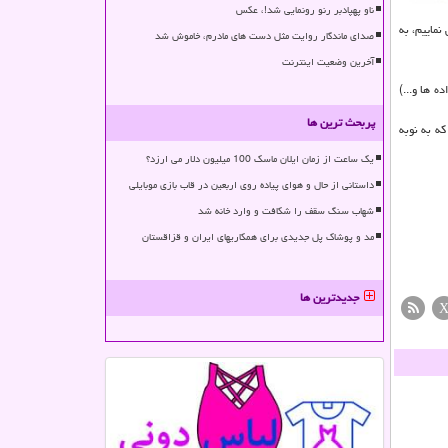
ناو پهپادبر رنو رونمایی شد!، عکس
نماییم، به
صدای ماندگار روایت مثل دست های مادرم، خاموش شد
آخرین وضعیت اینترنت
 ها و...)
پربحث ترین ها
ه به نوبه
یک ساعت از زمان ایلان ماسک 100 میلیون دلار می ارزد؟
داستانی از حال و هوای پیاده روی اربعین در قاب بازی موبایلی
شهاب سنگ سقف را شکافت و وارد خانه شد
مد و پوشاک پل جدیدی برای همکاریهای ایران و قزاقستان
جدیدترین ها