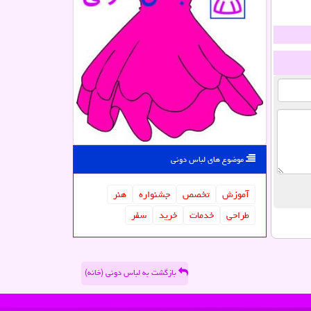
موضوع های لباس دونی
آموزش
تخصص
جشنواره
هنر
طراحی
خدمات
خرید
سفر
بازگشت به لباس دونی (خانه)