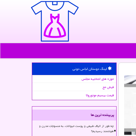
لینک دوستان لباس دونی
حوزه های انتخابیه مجلس
فیش حج
قیمت بیسیم موتورولا
پربیننده ترین ها
چه طور از الیاف طبیعی و پوست حیوانات، به منسوجات مدرن و
هوشمند رسیدیم؟