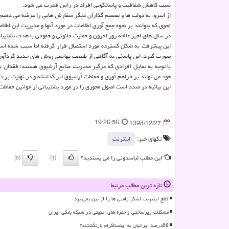
سبب كاهش شفافیت و پاسخگویی افراد در راس قدرت می شود.
از اینرو، به دولت ها و تصمیم گذاران دیگر سفارش هایی را عرضه می دهیم و 
نحوی كه بتوانند بر نحوه جمع آوری اطلاعات در مورد آنها و مدیریت این اطلاع
در سال های اخیر علاقه روز افزون و حمایت قانونی و حقوقی با هدف پشتیب
این پیشرفت به شكل گسترده مورد استقبال قرار گرفته اما سبب شده است تا 
صورت گیرد. این پاسخی به آگاهی از طبیعت تهاجمی روش های جدید گردآور
با توجه به تمایل افرادی كه درگیر مدیریت منابع آرشیوی هستند؛ فقدان ش
خود می تواند بر فراهم آوری و حفاظت آرشیوی اثر گذاشته و در نهایت بر د
این بیانیه در صدد است اصول محوری را در مورد پشتیبانی از قوانین حفاظت 
19:26:56
1398/12/27
تگهای خبر:
اینترنت
این مطلب لباسدونی را می پسندید؟
(0)
(1)
تازه ترین مطالب مرتبط
قطع اینترنت لشکر زامبی ها را از بین نمی برد
مشکلات زیرساختی و حفره های امنیتی در شبکه بانکی ایران
68درصد ایرانیان به اینستاگرام بازنگشتند؟