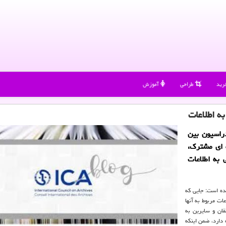
رید
طراحی
آموزش
ه اطلاعات
راسیون بین
ه ای مشترك،
به اطلاعات
مده است: جایی كه
ات مربوط به آنها
ان و سایرین به
 دارد، ضمن اینكه