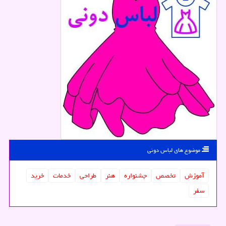
موضوع های لباس دونی
آموزش
تخصص
جشنواره
هنر
طراحی
خدمات
خرید
سفر