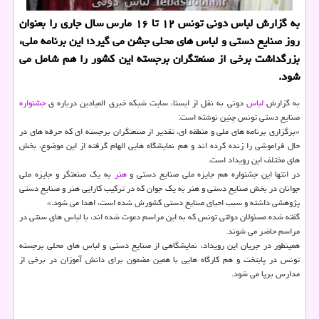
به گزارش لباس دونی تونس ۱۲ تا ۱۶ مارس سال جاری را بعنوان
روز صنایع دستی و لباس های محلی جشن می گیرد؛ این برنامه ملی،
بزرگداشت برخی از صنعتگران برجسته این كشور را هم شامل می
شود.
به گزارش
لباس
دونی به نقل از ایسنا، سایت شبكه خبری المیادین درباره ی
جشنواره
صنایع دستی تونس چنین نوشته است:
«برگزاری برنامه های ملی و منطقه ای، تقدیر از صنعتگران برجسته ای كه حرفه های در
حال فراموشی را زنده كرده اند و هم نمایشگاه هایی الهام گرفته از این موضوع، بخش
های مختلف این رویداد است.
در انتها این جشنواره هم جایزه ملی صنایع دستی و
هنر
به یك صنعتگر و جایزه ملی
جوانان در بخش صنایع دستی و هنر به یك جوان كه در تركیب كارایی هنر و صنایع دستی
پژوهشی داشته و سبب احیای صنایع دستی كشورش شده است، اهدا می شود.»
گفته شده مسئولان دولتی تونس كه به این مراسم دعوت شده اند، با لباس های سنتی در
مراسم حاضر می شوند.
همینطور در جریان این رویداد، نمایشگاهی از صنایع دستی و لباس های محلی برجسته
تونس در پایتخت و هم كارگاه هایی با همین مضمون برای دانش آموزان در برخی از
مدارس برپا می شود.