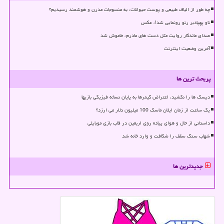
چه طور از الیاف طبیعی و پوست حیوانات، به منسوجات مدرن و هوشمند رسیدیم؟
ناو پهپادبر رنو رونمایی شد!، عکس
صدای ماندگار روایت مثل دست های مادرم، خاموش شد
آخرین وضعیت اینترنت
پربحث ترین ها
دیسک ها را نکشید، اعتراض گیمرها به پایان نسخه فیزیکی بازیها
یک ساعت از زمان ایلان ماسک 100 میلیون دلار می ارزد؟
داستانی از حال و هوای پیاده روی اربعین در قاب بازی موبایلی
شهاب سنگ سقف را شکافت و وارد خانه شد
جدیدترین ها