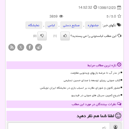
14:52:32
1398/12/23
3859
5
/
5.0
تگهای خبر:
جشنواره
,
صنایع دستی
,
لباس
,
نمایشگاه
این مطلب لباسدونی را می پسندید؟
(0)
(1)
X
تازه ترین مطالب مرتبط
از نذر آب تا عرضه بازیهای ویدئویی مقاومت
کتاب صوتی رویای توسعه با صدای حسین تسلیمی
حضور کانون و شورای نظارت بر اسباب بازی در نمایشگاه ایران تویکس
شروع کمپین سریال های صوتی در فیدیبو
نظرات بینندگان در مورد این مطلب
لطفا شما هم
نظر دهید