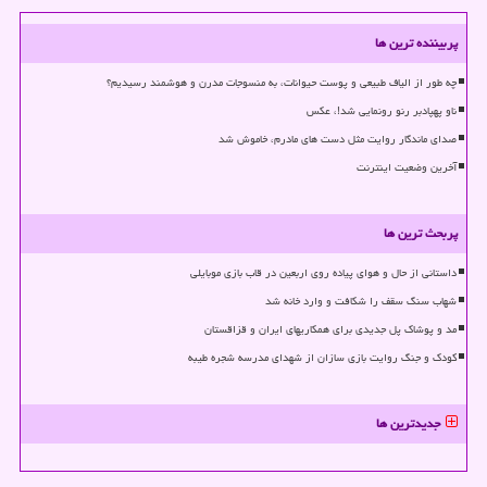
پربیننده ترین ها
چه طور از الیاف طبیعی و پوست حیوانات، به منسوجات مدرن و هوشمند رسیدیم؟
ناو پهپادبر رنو رونمایی شد!، عکس
صدای ماندگار روایت مثل دست های مادرم، خاموش شد
آخرین وضعیت اینترنت
پربحث ترین ها
داستانی از حال و هوای پیاده روی اربعین در قاب بازی موبایلی
شهاب سنگ سقف را شکافت و وارد خانه شد
مد و پوشاک پل جدیدی برای همکاریهای ایران و قزاقستان
کودک و جنگ روایت بازی سازان از شهدای مدرسه شجره طیبه
جدیدترین ها