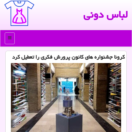
لباس دونی
منو
كرونا جشنواره های كانون پرورش فكری را تعطیل كرد