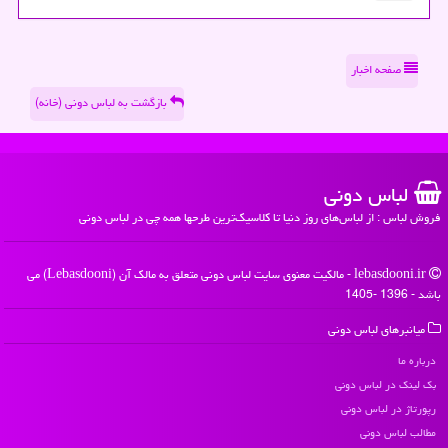
صفحه اخبار
بازگشت به لباس دونی (خانه)
لباس دونی
فروش لباس : از لباس‌های روز دنیا تا کلاسیک‌ترین طرحها همه چی در لباس دونی
lebasdooni.ir - مالکیت معنوی سایت لباس دونی متعلق به مالک آن (Lebasdooni) می
باشد - 1396 -1405
میانبرهای لباس دونی
درباره ما
بک لینک در لباس دونی
رپورتاژ در لباس دونی
مطالب لباس دونی