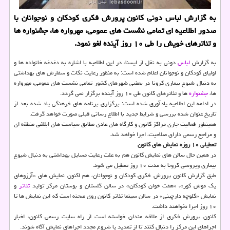
به گزارش لباس دونی كانون پرورش فكری كودكان و نوجوانان با
صدور اطلاعیه ای تمامی نشست های عمومی، مهرواره ها، جشنواره ها
و تئاترهای خویش را طی ۱۰ روز آینده لغو نمود.
به گزارش
لباس
دونی به نقل از ایسنا، در این اطلاعیه با اشاره به دغدغه خانواده ها و
اولیای كودكان و نوجوانان اعلام شده است: به منظور رعایت نكات و سفارش های بهداشتی
به دنبال شیوع بیماری كرونا در بعضی شهرهای كشور تمامی نشست های عمومی، مهرواره
ها،
جشنواره
ها و تئاترهای كانون طی ۱۰ روز آینده برگزار نمی گردد.
در ادامه این اطلاعیه یادآوری شده است: برگزاری برنامه های فرهنگی یاد شده بعد از
تاریخ عنوان شده بررسی و شرایط جدید با اطلاع رسانی قبلی صورت خواهد گرفت.
همینطور فعالیت جاری مراكز كانون و كارگاه های عادی مطابق سیاست های ابلاغی منطقه ای
و مراجع رسمی دارای صلاحیت، اجرا خواهد شد.
تعطیلی ۱۰ روزه نمایش های كانون
در همین حال سالن های نمایش كانون هم به علت رعایت مسایل بهداشتی به دنبال شیوع
بیماری ویروسی كرونا به مدت ۱۰ روز تعطیل می شود.
طبق گزارش كانون پرورش فكری كودكان و نوجوانان، هم اكنون نمایش های «آرزوهای
یك موش كور»، «هفت خوان كودكان» در سالن گلستان و بوستان مركز تولید
تئاتر
و
نمایش «كلوچه دارچینی» در سالن سینما تئاتر كانون روی صحنه است كه این نمایش ها تا
۱۰ روز اجرا نخواهند داشت.
كانون پرورش فكری از علاقه مندان خواسته است از راه سایت رسمی كانون، اخبار
اجراهای این مركز را دنبال كنند تا از تمدید یا شروع مجدد اجراهای نمایش آگاه شوند.