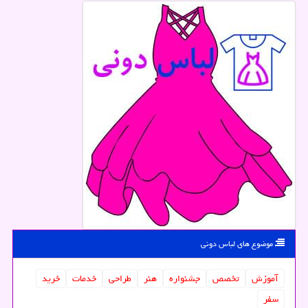
موضوع های لباس دونی
آموزش
تخصص
جشنواره
هنر
طراحی
خدمات
خرید
سفر