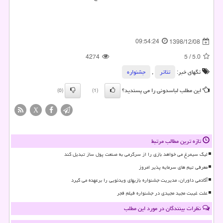
09:54:24
1398/12/08
4274
5
/
5.0
تگهای خبر:
تئاتر
,
جشنواره
این مطلب لباسدونی را می پسندید؟
(0)
(1)
X
تازه ترین مطالب مرتبط
لیگ سیمرغ می خواهد بازی را از سرگرمی به صنعت پول ساز تبدیل کند
معرفی تیم های سرمایه پذیر امروز
آکادمی داوران، مدیریت جشنواره بازیهای ویدئویی را برعهده می گیرد
علت غیبت مجید مجیدی در جشنواره فیلم فجر
نظرات بینندگان در مورد این مطلب