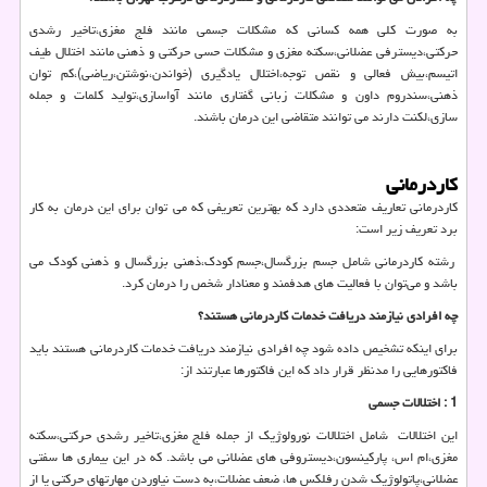
به صورت کلی همه کسانی که مشکلات جسمی مانند فلج مغزی،تاخیر رشدی
حرکتی،دیسترفی عضلانی،سکته مغزی و مشکلات حسی حرکتی و ذهنی مانند اختلال طیف
اتیسم،بیش فعالی و نقص توجه،اختلال یادگیری (خواندن،نوشتن،ریاضی)،کم توان
ذهنی،سندروم داون و مشکلات زبانی گفتاری مانند آواسازی،تولید کلمات و جمله
سازی،لکنت دارند می توانند متقاضی این درمان باشند.
کاردرمانی
کاردرمانی تعاریف متعددی دارد که بهترین تعریفی که می‌ توان برای این درمان به کار
برد تعریف زیر است:
رشته کاردرمانی شامل جسم بزرگسال،جسم کودک،ذهنی بزرگسال و ذهنی کودک می
باشد و می‌توان با فعالیت های هدفمند و معنادار شخص را درمان کرد.
چه افرادی نیازمند دریافت خدمات کاردرمانی هستند؟
برای اینکه تشخیص داده شود چه افرادی نیازمند دریافت خدمات کاردرمانی هستند باید
فاکتورهایی را مدنظر قرار داد که این فاکتورها عبارتند از:
1 : اختلالات جسمی
این اختلالات شامل اختلالات نورولوژیک از جمله فلج مغزی،تاخیر رشدی حرکتی،سکته
مغزی،ام اس، پارکینسون،دیستروفی های عضلانی می باشد. که در این بیماری ها سفتی
عضلانی،پاتولوژیک شدن رفلکس ها، ضعف عضلات،به دست نیاوردن مهارتهای حرکتی یا از