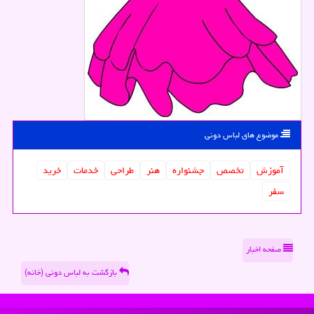
موضوع های لباس دونی
آموزش
تخصص
جشنواره
هنر
طراحی
خدمات
خرید
سفر
صفحه اخبار
بازگشت به لباس دونی (خانه)