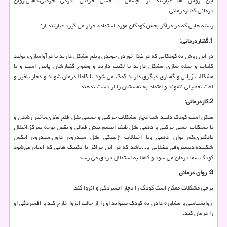
این روش ها عبارتند از: جسمی ، حسی حرکتی ،درکی حرکتی،ذهنی،روان
درمانی،گفتاردرمانی
رشته هایی که در مراکز بخش کودکان مورد استفاده قرار می گیرد عبارتند از:
1.گفتاردرمانی:
در این روش به کودکانی که در غذا خوردن جویدن وبلع مشکل دارند یا درآواسازی، تولید
کلمات و جمله سازی مشکل دارند یا لکنت دارند و وضوح گفتارشان پایین است و یا
مشکلات زبانی و گفتاری دیگری دارند کمک می شود تا کاملا درمان شوند و دچار تاخیر و
افت تحصیلی نشوند و اعتماد به نفسشان را از دست ندهند.
2.کاردرمانی:
ممکن است کودک دلبند شما دچار مشکلات حرکتی و جسمی مثل فلج مغزی،تاخیر رشدی و
یا مشکلات حسی حرکتی و ذهنی مثل طیف اتیسم،بیش فعالی و نقص توجه تمرکز،اختلال
یادگیری،کم توان ذهنی ویا اختلالات ژنتیکی مثل سندروم داون،سندروم ایکس
شکننده،دیستروفی عضلانی و...باشد که در این مراکز با تکنیک هایی که انجام می‌شود
کودک شما درمان می شود و کاملا به استقلال فردی می رسد.
3: روان درمانی
برخی مشکلات ممکن است کودک را دچار افسردگی و انزوا کند.
روانشناسی و مشاوره دادن به کودک میتواند او را از حالت انزوا خارج کند و افسردگی او
را درمان کند.