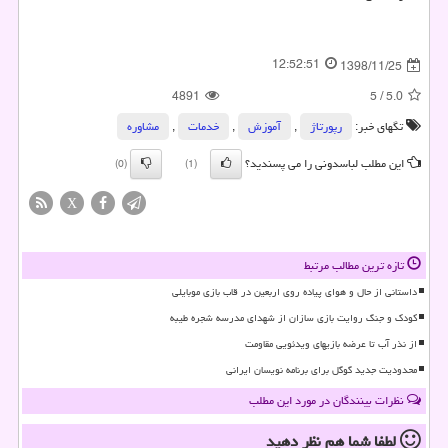
12:52:51
1398/11/25
4891
5
/
5.0
تگهای خبر:
رپورتاژ
,
آموزش
,
خدمات
,
مشاوره
این مطلب لباسدونی را می پسندید؟
(0)
(1)
X
تازه ترین مطالب مرتبط
داستانی از حال و هوای پیاده روی اربعین در قاب بازی موبایلی
کودک و جنگ روایت بازی سازان از شهدای مدرسه شجره طیبه
از نذر آب تا عرضه بازیهای ویدئویی مقاومت
محدودیت جدید گوگل برای برنامه نویسان ایرانی
نظرات بینندگان در مورد این مطلب
لطفا شما هم
نظر دهید