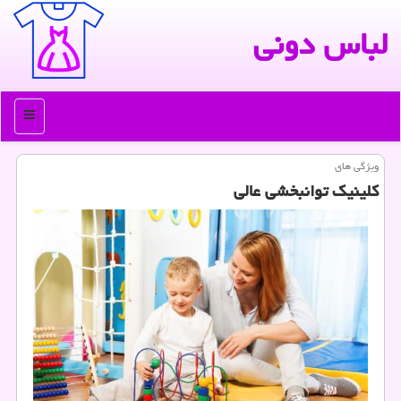
لباس دونی
منو
ویژگی های
كلینیك توانبخشی عالی