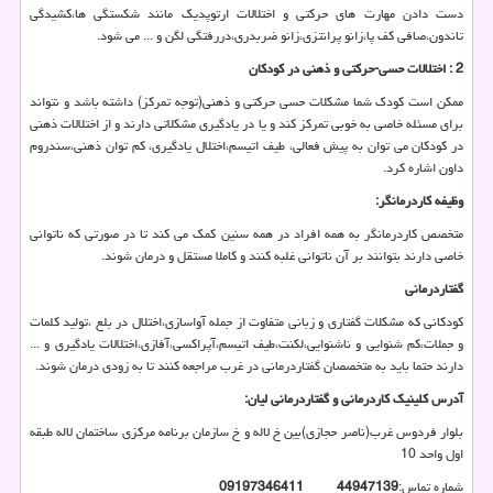
دست دادن مهارت های حرکتی و اختلالات ارتوپدیک مانند شکستگی ها،کشیدگی
تاندون،صافی کف پا،زانو پرانتزی،زانو ضربدری،دررفتگی لگن و ... می شود.
2 : اختلالات حسی-حرکتی و ذهنی در کودکان
ممکن است کودک شما مشکلات حسی حرکتی و ذهنی(توجه تمرکز) داشته باشد و نتواند
برای مسئله خاصی به خوبی تمرکز کند و یا در یادگیری مشکلاتی دارند و از اختلالات ذهنی
در کودکان می توان به پیش‌ فعالی، طیف اتیسم،اختلال یادگیری، کم توان ذهنی،سندروم
داون اشاره کرد.
وظیفه کاردرمانگر:
متخصص کاردرمانگر به همه افراد در همه سنین کمک می کند تا در صورتی که ناتوانی
خاصی دارند بتوانند بر آن ناتوانی غلبه کنند و کاملا مستقل و درمان شوند.
گفتاردرمانی
کودکانی که مشکلات گفتاری و زبانی متفاوت از جمله آواسازی،اختلال در بلع ،تولید کلمات
و جملات،کم شنوایی و ناشنوایی،لکنت،طیف اتیسم،آپراکسی،آفازی،اختلالات یادگیری و ...
دارند حتما باید به متخصصان گفتاردرمانی در غرب مراجعه کنند تا به زودی درمان شوند.
آدرس کلینیک کاردرمانی و گفتاردرمانی لیان:
بلوار فردوس غرب(ناصر حجازی)بین خ لاله و خ سازمان برنامه مرکزی ساختمان لاله طبقه
اول واحد 10
شماره تماس:
44947139
09197346411