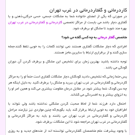
کاردرمانی و گفتاردرمانی در غرب تهران
در صورتی که یکی از اعضای خانواده شما به مشکلات جسمی، حسی حرکتی،ذهنی و یا
گفتاری دچار باشد می بایست از مراکز تخصصی
کاردرمانی و گفتاردرمانی در غرب تهران
بهره مند شوید تا مشکل او برطرف شود.
متخصص
گفتار درمانی
به چه کسی گفته می شود؟
افرادی که دچار مشکلات گفتاری هستند نمی توانند کلمات را به خوبی تلفظ کنند،جمله
سازی کنند و از برقراری ارتباط با سایرین عاجز هستند.
توجه داشته باشید بهترین زمان برای تشخیص این مشکل و برطرف کردن آن دوران
کودکی می باشد .
پس حتما زمانی که تشخیص دادید کودکتان دچار مشکلات گفتاری است حتماً او را به مراکز
کاردرمانی و گفتاردرمانی در غرب تهران ببرید و مشکل را برطرف کنید به دلیل اینکه هر
چه سن کودک شما بیشتر شود در مقابل درمان مقاومت بیشتری می کند و همین امر او را
به انزوای بیشتر و به افسردگی می کشاند.
احتمال دارد فرزند شما از لحاظ صحبت کردن مشکلی نداشته باشد ولی نتواند با
اطرافیان خود به خوبی ارتباط برقرار کند باید بگویم که چنین مواردی نیز نیازمند مراحل
کاردرمانی و گفتاردرمانی در غرب تهران می ‌باشند و باید به مراکز کاردرمانی و
گفتاردرمانی در غرب تهران مراجعه شود تا این مشکلات برطرف شود.
با وجود پیشرفت علم متخصصان گفتاردرمانی توانسته‌ اند از متدهای جدید و به روزی