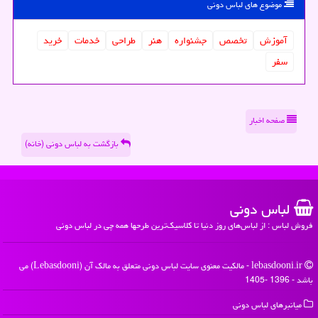
موضوع های لباس دونی
آموزش
تخصص
جشنواره
هنر
طراحی
خدمات
خرید
سفر
صفحه اخبار
بازگشت به لباس دونی (خانه)
لباس دونی
فروش لباس : از لباس‌های روز دنیا تا کلاسیک‌ترین طرحها همه چی در لباس دونی
lebasdooni.ir - مالکیت معنوی سایت لباس دونی متعلق به مالک آن (Lebasdooni) می
باشد - 1396 -1405
میانبرهای لباس دونی