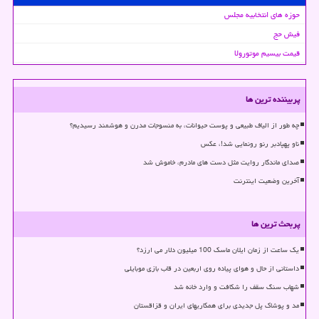
حوزه های انتخابیه مجلس
فیش حج
قیمت بیسیم موتورولا
پربیننده ترین ها
چه طور از الیاف طبیعی و پوست حیوانات، به منسوجات مدرن و هوشمند رسیدیم؟
ناو پهپادبر رنو رونمایی شد!، عکس
صدای ماندگار روایت مثل دست های مادرم، خاموش شد
آخرین وضعیت اینترنت
پربحث ترین ها
یک ساعت از زمان ایلان ماسک 100 میلیون دلار می ارزد؟
داستانی از حال و هوای پیاده روی اربعین در قاب بازی موبایلی
شهاب سنگ سقف را شکافت و وارد خانه شد
مد و پوشاک پل جدیدی برای همکاریهای ایران و قزاقستان