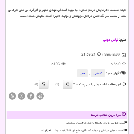
فیلم مستند «فرمایش مردم عادی» به تهیه كنندگی مهدی مطهر و كارگردانی علی فرقانی
بعد از پشت سر گذاشتن مراحل پژوهش و تولید، اخیرا آماده نمایش شده است.
منبع:
لباس دونی
21:59:21
1398/10/23
5196
5
/
5.0
تگهای خبر:
نقاشی‌
,
هنر
این مطلب لباسدونی را می پسندید؟
(0)
(1)
X
تازه ترین مطالب مرتبط
کتاب صوتی رویای توسعه با صدای حسین تسلیمی
گسست میان طراحان و تولیدکنندگان، مانع ارتقاء کیفیت نوشت افزار است