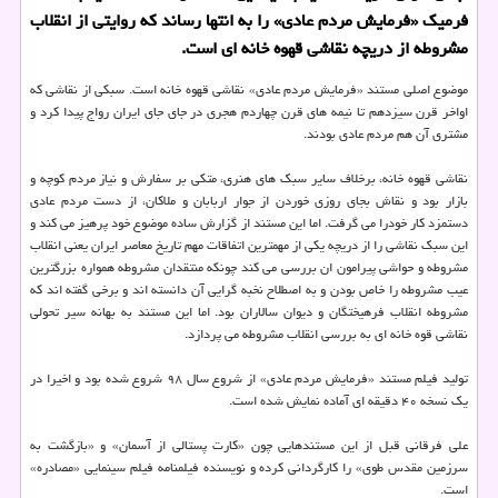
فرمیك «فرمایش مردم عادی» را به انتها رساند كه روایتی از انقلاب
مشروطه از دریچه نقاشی قهوه خانه ای است.
موضوع اصلی مستند «فرمایش مردم عادی» نقاشی قهوه خانه است. سبكی از نقاشی كه
اواخر قرن سیزدهم تا نیمه های قرن چهاردم هجری در جای جای ایران رواج پیدا كرد و
مشتری آن هم مردم عادی بودند.
نقاشی قهوه خانه، برخلاف سایر سبك های هنری، متكی بر سفارش و نیاز مردم كوچه و
بازار بود و نقاش بجای روزی خوردن از جوار اربابان و ملاكان، از دست مردم عادی
دستمزد كار خودرا می گرفت. اما این مستند از گزارش ساده موضوع خود پرهیز می كند و
این سبك نقاشی را از دریچه یكی از مهمترین اتفاقات مهم تاریخ معاصر ایران یعنی انقلاب
مشروطه و حواشی پیرامون ان بررسی می كند چونكه منتقدان مشروطه همواره بزرگترین
عیب مشروطه را خاص بودن و به اصطلاح نخبه گرایی آن دانسته اند و برخی گفته اند كه
مشروطه انقلاب فرهیختگان و دیوان سالاران بود. اما این مستند به بهانه سیر تحولی
نقاشی قوه خانه ای به بررسی انقلاب مشروطه می پردازد.
تولید فیلم مستند «فرمایش مردم عادی» از شروع سال ۹۸ شروع شده بود و اخیرا در
یك نسخه ۴۰ دقیقه ای آماده نمایش شده است.
علی فرقانی قبل از این مستندهایی چون «كارت پستالی از آسمان» و «بازگشت به
سرزمین مقدس طوی» را كارگردانی كرده و نویسنده فیلمنامه فیلم سینمایی «مصادره»
است.