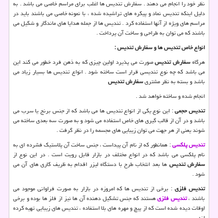
نظر خود را انجام می دهند . سفارش تندیس ها اغلب برای مراسم خاصی می باشد . به
دلیل اینکه تندیس نماد و پیکره های تراشیده شده ، با نمونه خاصی می باشند باید در
مراسم های ویژه از آنها استفاده کرد . تندیس ها از جمله هدایا های ماندگار و شکیل می
باشند که می توان به طراحی و ساخت آن پرداخت .
انواع خاص تندیس ها و سفارش تندیس :
هرگاه
سفارش تندیس
صورت می پذیرد اولین چیزی که به ذهن فرد خطور می کند این
می باشد که چه نوع تندیسی قرار است ساخته شود . انواع تندیس ها بسیار زیاد می
باشد و بسته به نظر مشتری
سفارش تندیس
انجام شده و ساخته خواهد شد .
تندیس حجمی
: این نوع یکی از انواع تندیس ها می باشد که از جنس برنج یا سرب می
باشد و در آن از قالب گیری های خاص استفاده می شود و به صورت سه بعدی ساخته می
شوند یعنی از هر جهت می توان زیبایی های مجسمه را در نظر گرفت .
تندیس پلکسی
: همانطور که از نام آن پیداست ، جنس ساخت آن پلاستیک فشرده ای به
نام پلکسی می باشد که در انواع مختلف در بازار قابل رویت است . در این نوع از
سفارش تندیس
ها بعد انتخاب طرح با دستگاه لیزر اقدام به ظریف کاری های آن می
شود .
تندیس فلزی
: برخی از تندیس ها که امروزه در بازار به صورت فراوانی موجود می
باشند ،
تندیس فلزی
هستند که جنس تشکیل دهنده آن ها نیز از فلز ها بوده و برخی
اوقات دیده شده است که از پیچ و مهره های بلا استفاده ، تندیس های زیبایی تهیه کرده
اند .