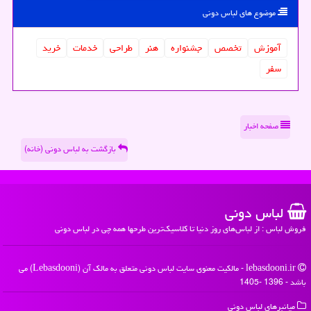
موضوع های لباس دونی
آموزش
تخصص
جشنواره
هنر
طراحی
خدمات
خرید
سفر
صفحه اخبار
بازگشت به لباس دونی (خانه)
لباس دونی
فروش لباس : از لباس‌های روز دنیا تا کلاسیک‌ترین طرحها همه چی در لباس دونی
lebasdooni.ir - مالکیت معنوی سایت لباس دونی متعلق به مالک آن (Lebasdooni) می
باشد - 1396 -1405
میانبرهای لباس دونی