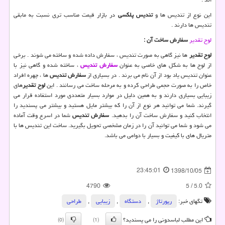
این نوع از تندیس ها و
تندیس پلکسی
در بازار قیمت مناسب تری نسبت به مابقی
تندیس ها دارند .
لوح تقدیر
سفارش ساخت آن :
لوح تقدیر
ها نیز گاهی به صورت تندیس ، سفارش داده شده و ساخته می شوند . برخی
از لوح ها به شکل های خاصی به عنوان
سفارش تندیس
، ساخته شده و گاهی نیز با
عنوان تندیس یاد بود از آن نام می برند . در بسیاری از
سفارش تندیس
ها ، چهره افراد
خاص را به صورت حجمی طراحی کرده و به مرحله ساخت می رسانند . این
لوح تقدیر
های
زیبایی بسیاری دارند و به همین دلیل در موارد بسیار متعددی مورد استفاده قرار می
گیرند. شما می توانید هر نوع از آن را که بیشتر مایل هستید و بیشتر می پسندید را
انتخاب کنید و سفارش ساخت آن را بدهید.
سفارش تندیس
شما در اسرع وقت آماده
می شود و شما می توانید آن را در زمان مشخصی تحویل بگیرید. ساخت این تندیس ها با
متریال های با کیفیت و بسیار با دوامی می باشد.
23:45:01
1398/10/05
4790
5
/
5.0
تگهای خبر:
رپورتاژ
,
دستگاه
,
زیبایی
,
طراحی
این مطلب لباسدونی را می پسندید؟
(0)
(1)