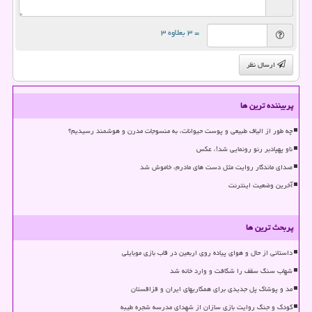
= ۳ بعلاوه ۳
ارسال نظر
پربیننده ترین ها
چه طور از الیاف طبیعی و پوست حیوانات، به منسوجات مدرن و هوشمند رسیدیم؟
ناو پهپادبر رنو رونمایی شد!، عکس
صدای ماندگار روایت مثل دست های مادرم، خاموش شد
آخرین وضعیت اینترنت
پربحث ترین ها
داستانی از حال و هوای پیاده روی اربعین در قاب بازی موبایلی
شهاب سنگ سقف را شکافت و وارد خانه شد
مد و پوشاک پل جدیدی برای همکاریهای ایران و قزاقستان
کودک و جنگ روایت بازی سازان از شهدای مدرسه شجره طیبه