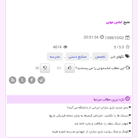
منبع:
لباس دونی
20:01:34
1398/10/02
4674
5
/
5.0
تگهای خبر:
تخصص
,
صنایع دستی
,
مدرسه
این مطلب لباسدونی را می پسندید؟
(0)
(1)
X
تازه ترین مطالب مرتبط
نسل جدید بازی سازان ایرانی از دانشگاه می آیند؟
دیسک ها را نکشید، اعتراض گیمرها به پایان نسخه فیزیکی بازیها
شهاب سنگ سقف را شکافت و وارد خانه شد
کودک و جنگ روایت بازی سازان از شهدای مدرسه شجره طیبه