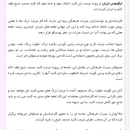
ایكوموس ایران
از روند مرمت این گنبد انتقاد نمود و ادعا نمود كه گنبد مسجد شیخ لطف
الله را خراب كرده اند.
كارشناسان و دوستداران میراث فرهنگی بیم این دارند كه كار مرمت ترك ها با همین
روش مورد انتقاد ادامه پیدا كند و این اثر جهانی لطمه های جبران ناپذیری ببیند؛ لطمه
هایی كه می تواند آنرا در لیست میراث در خطر یونسكو قرار دهد.
شیوه انتخاب مرمت گر و نوع مرمت، پایین آوردن یكباره ترك، تفاوت رنگ، جفت نبودن
لچكی ها، درست نبودن اندازه و در نتیجه بندكشی های زمخت و نامتناسب در دو سوی
ترك این بنای تاریخی همچون انتقاداتی است كه این روزها متوجه مسئولان امر است.
مسئولان میراث فرهنگی در مقابل این نقدها از پروژه مرمت گنبد مسجد شیخ لطف الله
دفاع می كنند و می گویند شرایط نامطلوب سازه ای گنبد آنها را ناگزیر به این مرمت كرده
است.
آنان می گویند تفاوت رنگ به وجود آمده با مرمت ترك های بعدی گنبد حل خواهد شد و
جای نگرانی نیست اما كارشناسان معتقدند این كار لطمه های جدی به گنبد می زند و باید
مانع دور كامل مرمت گنبد به این شیوه شد.
حالا وزارت میراث فرهنگی جلسه ای را با حضور كارشناسان و مسئولان مربوطه برگزار
كرده كه در آن صاحب نظران مرمت گنبد مسجد شیخ را تایید كردند.