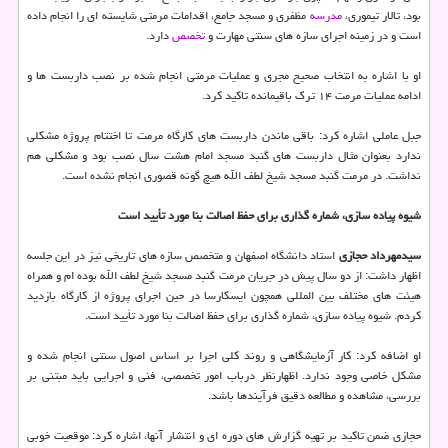
بود، تالار تیموری،
مدرسه
مظفری و مسجد جامع، اقدامات مرمتی شایسته ای را انجام داده
است و در زمینه اجرای سازه های سنتی مهارت و
تخصص
دارد.
او با اشاره به انتخاب صحیح مجری و عملیات مرمتی انجام شده بر نصب داربست ها و
ادامه عملیات مرمت ۱۴ ترك باقیمانده تاكید كرد.
جبل عاملی اشاره كرد: باقی ماندن داربست های كارگاه مرمت تا اختتام پروژه مشكلی
ندارد بعنوان مثال داربست های گنبد مسجد امام هشت سال نصب بود و مشكلی هم
نداشت. در مرمت گنبد مسجد شیخ لطف الله هیچ گونه قصوری انجام نشده است.
شیوه پیاده سازی، شماره گذاری برای حفظ اصالت بنا مورد تأیید است
سیدمهرداد حجازی
استاد دانشگاه اصفهان و متخصص سازه های تاریخی نیز در این جلسه
اظهار داشت: از دو سال پیش در جریان مرمت گنبد مسجد شیخ لطف الله بوده ام و همراه
هیئت های مختلف بین المللی همچون ایسكارسا در حین اجرای پروژه از كارگاه بازدید
كردم. شیوه پیاده سازی، شماره گذاری برای حفظ اصالت بنا مورد تأیید است.
او اضافه كرد: كار آزمایشگاهی و روند كلی اجرا بر اساس اصول سنتی انجام شده و
مشكل خاصی وجود ندارد. اظهارنظر درباب امور تخصصی، فنی و اجرایی باید مبتنی بر
بررسی، مشاهده و مطالعه دقیق فرآیندها باشد.
حجازی ضمن تاكید بر تهیه گزارش های دوره ای و انتشار آنها، اشاره كرد: موقعیت خوبی