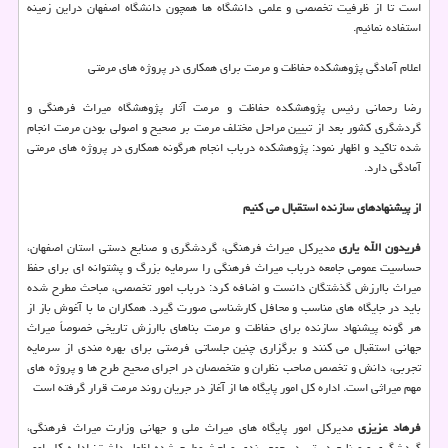
است تا از ظرفیت تخصصی و علمی دانشگاه ها همچون دانشگاه اصفهان دراین زمینه
استفاده نمائیم.
اعلام آمادگی پژوهشكده حفاظت و مرمت برای همكاری در پروژه های مرمتی
رضا رحمانی رئیس پژوهشكده حفاظت و مرمت آثار پژوهشگاه میراث فرهنگی و
گردشگری كشور بعد از تبیین مراحل مختلف مرمت بر صحیح و اصولی بودن مرمت انجام
شده تاكید و اظهار نمود: پژوهشكده درباب انجام هرگونه همكاری در پروژه های مرمتی
آمادگی دارد.
از پیشنهادهای سازنده استقبال می كنیم
فریدون الله یاری
مدیركل میراث فرهنگی، گردشگری و صنایع دستی استان اصفهان،
حساسیت عمومی جامعه درباب میراث فرهنگی را سرمایه بزرگ و پشتوانه ای برای حفظ
میراث باارزش گذشتگان دانست و اضافه كرد: درباب امور تخصصی، مباحث مطرح شده
باید در جایگاه های مناسب و محافل كارشناسی صورت گیرد. همكاران ما با آغوش باز از
هر گونه پیشنهاد سازنده برای حفاظت و مرمت بناهای باارزش تاریخی خصوصاً میراث
جهانی استقبال می كنند و برگزاری چنین جلساتی فرصتی برای بهره مندی از سرمایه
تجربی، دانش و تخصص صاحب نظران و متخصصان در اجرای صحیح طرح ها و پروژه های
مهم میراثی است. اداره كل امور پایگاه ها از آغاز در جریان روند مرمت قرار گرفته است
فرهاد عزیزی
مدیركل امور پایگاه های میراث ملی و جهانی وزارت میراث فرهنگی،
گردشگری و صنایع دستی در جمع بندی مباحث مطرح شده اظهار داشت: اداره كل امور