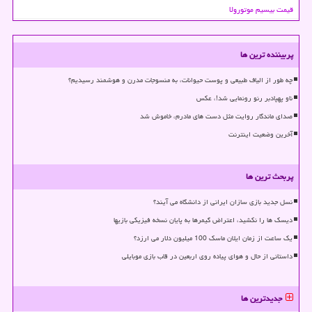
قیمت بیسیم موتورولا
پربیننده ترین ها
چه طور از الیاف طبیعی و پوست حیوانات، به منسوجات مدرن و هوشمند رسیدیم؟
ناو پهپادبر رنو رونمایی شد!، عکس
صدای ماندگار روایت مثل دست های مادرم، خاموش شد
آخرین وضعیت اینترنت
پربحث ترین ها
نسل جدید بازی سازان ایرانی از دانشگاه می آیند؟
دیسک ها را نکشید، اعتراض گیمرها به پایان نسخه فیزیکی بازیها
یک ساعت از زمان ایلان ماسک 100 میلیون دلار می ارزد؟
داستانی از حال و هوای پیاده روی اربعین در قاب بازی موبایلی
جدیدترین ها