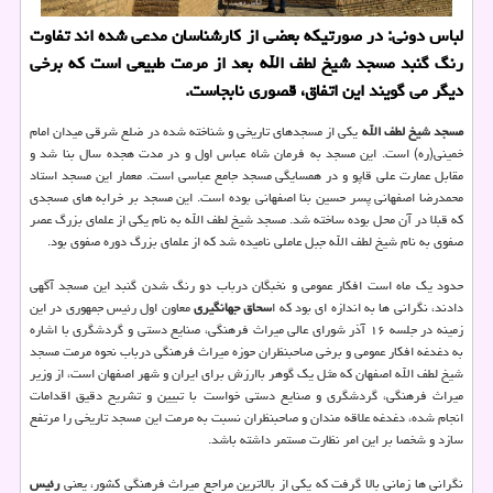
لباس دونی: در صورتیكه بعضی از كارشناسان مدعی شده اند تفاوت
رنگ گنبد مسجد شیخ لطف الله بعد از مرمت طبیعی است كه برخی
دیگر می گویند این اتفاق، قصوری نابجاست.
مسجد شیخ لطف الله
یكی از مسجدهای تاریخی و شناخته شده در ضلع شرقی میدان امام
خمینی(ره) است. این مسجد به فرمان شاه عباس اول و در مدت هجده سال بنا شد و
مقابل عمارت علی قاپو و در همسایگی مسجد جامع عباسی است. معمار این مسجد استاد
محمدرضا اصفهانی پسر حسین بنا اصفهانی بوده است. این مسجد بر خرابه های مسجدی
كه قبلا در آن محل بوده ساخته شد. مسجد شیخ لطف الله به نام یكی از علمای بزرگ عصر
صفوی به نام شیخ لطف الله جبل عاملی نامیده شد كه از علمای بزرگ دوره صفوی بود.
حدود یك ماه است افكار عمومی و نخبگان درباب دو رنگ شدن گنبد این مسجد آگهی
دادند، نگرانی ها به اندازه ای بود كه ا
سحاق جهانگیری
معاون اول رئیس جمهوری در این
زمینه در جلسه ۱۶ آذر شورای عالی میراث فرهنگی، صنایع دستی و گردشگری با اشاره
به دغدغه افكار عمومی و برخی صاحبنظران حوزه میراث فرهنگی درباب نحوه مرمت مسجد
شیخ لطف الله اصفهان كه مثل یك گوهر باارزش برای ایران و شهر اصفهان است، از وزیر
میراث فرهنگی، گردشگری و صنایع دستی خواست با تبیین و تشریح دقیق اقدامات
انجام شده، دغدغه علاقه مندان و صاحبنظران نسبت به مرمت این مسجد تاریخی را مرتفع
سازد و شخصا بر این امر نظارت مستمر داشته باشد.
نگرانی ها زمانی بالا گرفت كه یكی از بالاترین مراجع میراث فرهنگی كشور، یعنی
رئیس