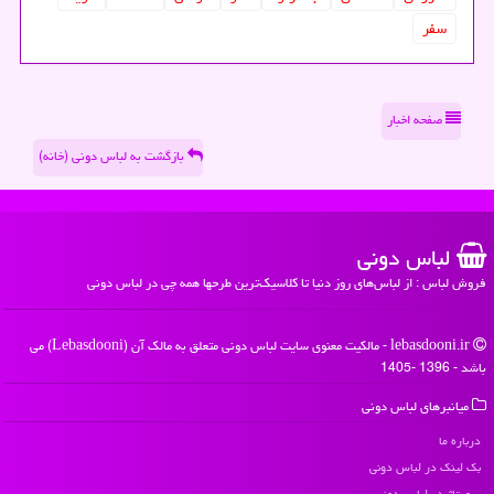
سفر
صفحه اخبار
بازگشت به لباس دونی (خانه)
لباس دونی
فروش لباس : از لباس‌های روز دنیا تا کلاسیک‌ترین طرحها همه چی در لباس دونی
lebasdooni.ir - مالکیت معنوی سایت لباس دونی متعلق به مالک آن (Lebasdooni) می
باشد - 1396 -1405
میانبرهای لباس دونی
درباره ما
بک لینک در لباس دونی
رپورتاژ در لباس دونی