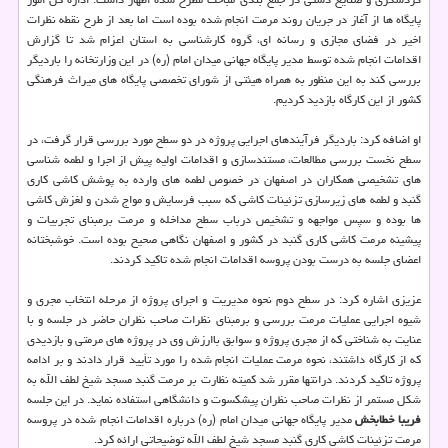
پایگاه ها از آغاز در جریان روند مرمت انجام شده بوده است اما بعد از طرح نقطه نظرات
اخیر در فضای مجازی و رسانه ای، گروه كارشناسی به استان اعزام شد تا گزارش
اقدامات انجام شده توسط مدیر پایگاه جهانی میدان امام (ره) در این وزارتخانه را باردیگر
بررسی كند به این منظور به همراه هیئتی از شورای تخصصی پایگاه های میراث فرهنگی
كشور از این كارگاه بازدید كردیم.
او اضافه كرد: باردیگر فرآیندهای اجرایی پروژه در دو سطح مورد بررسی قرار گرفت، در
سطح نخست بررسی مطالعات، مستندسازی و اقدامات اولیه پیش از اجرا و لطمه شناسی
های تشخیصی همكاران در اصفهان در خصوص لطمه های وارده به پوشش كاشی كاری
گنبد و لطمه های زیرسازی تزئینات كاشی كه سبب فرسایش و مواج شدن و لغزش كاشی
ها بوده و سپس مواجهه و تشخیص درباب سطح مداخله و مرمت برمبنای تجربیات و
پیشینه مرمت كاشی كاری گنبد در كشور و اصفهان نگاهی صحیح بوده است. خوشبختانه
اعضای جلسه به درست بودن پروسه اقدامات انجام شده تاكید كردند.
عزیزی اشاره كرد: در سطح دوم نحوه مدیریت و اجرای پروژه از مرحله انتخاب مجری و
شیوه اجرایی عملیات مرمت بررسی و برمبنای نظرات صاحب نظران حاضر در جلسه و با
عنایت به شناختی كه از مجری پروژه و سوابق باارزش وی در پروژه های مرمتی و بازدیدی
كه از كارگاه داشتند، نحوه مرمت عملیات انجام شده را مورد تأیید قرار دادند و بر ادامه
پروژه تاكید كردند. درانتها مقرر شد كمیته نظارت بر مرمت گنبد مسجد شیخ لطف الله به
شكل مستمر از نظرات صاحب نظران پیشكسوت و دانشگاهی استفاده نماید. در این جلسه
فریبا خطابخش
مدیر پایگاه جهانی میدان امام (ره) درباره اقدامات انجام شده در پروسه
مرمت تزئینات كاشی كاری گنبد مسجد شیخ لطف الله توضیحاتی ارائه كرد.