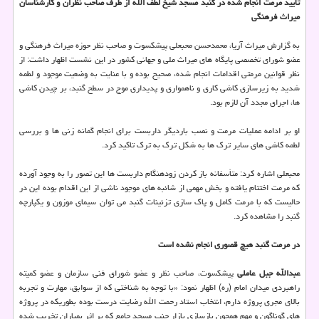
تأیید مرمت انجام شده در گنبد مسجد شیخ لطف الله از طرف صاحب نظران و كارشناسان
میراث فرهنگی
به گزارش میراث آریا، محمدحسن محبعلی پیشكسوت و صاحب نظر حوزه میراث فرهنگی و
عضو شورای تخصصی پایگاه های میراث ملی و جهانی كشور در این نشست اظهار داشت: از
نظر قوانین مرمتی اقدامات انجام شده، صحیح بوده و با عنایت به وضعیت موجود و لطمه
شدید به زیرسازی كاشی كاری و ناهمواری و پدیداری موج در سطح گنبد، بر چیدن كاشی
ها، اجرای مجدد آن لازم بود.
او بر ادامه عملیات مرمت و نصب باردیگر داربست برای انجام گمانه زنی ها و بررسی
لطمه كاشی های سایر ترك ها به شكل ترك به ترك تاكید كرد.
محبعلی اشاره كرد: متأسفانه باز كردن زودهنگام داربست ها این تصور را به وجود آورده
كه مرمت اختتام یافته و بخش مهمی از شائبه های موجود ناشی از این اقدام بوده این در
حالیست كه با مرمت كامل و پاك سازی تزئینات گنبد می توان سیمای موزون و یكپارچه
گنبد را مشاهده كرد.
در مرمت گنبد هیچ قصوری انجام نشده است
عبدالله جبل عاملی
پیشكسوت، صاحب نظر و عضو شورای فنی سازمان و عضو كمیته
راهبردی میدان امام (ره) اظهار نمود: «با توجه به شناختی كه از سوابق، مهارت و تجربه
بالای مجری پروژه دارم، انتخاب استاد رحمت الله رضایت درست بوده بطوریكه در پروژه
های گوناگون و مهم همچون بازسازی بازار جنب مسجد جامع كه بر اثر بمباران تخریب شده