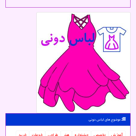
موضوع های لباس دونی
آموزش
تخصص
جشنواره
هنر
طراحی
خدمات
خرید