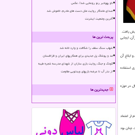
ناو پهپادبر رنو رونمایی شد!، عکس
صدای ماندگار روایت مثل دست های مادرم، خاموش شد
آخرین وضعیت اینترنت
پربحث ترین ها
رآن، ایجابی
شهاب سنگ سقف را شکافت و وارد خانه شد
 ابلاغ آن
مد و پوشاک پل جدیدی برای همکاریهای ایران و قزاقستان
کودک و جنگ روایت بازی سازان از شهدای مدرسه شجره طیبه
ی استفاده
از نذر آب تا عرضه بازیهای ویدئویی مقاومت
 میلیارد و ۲۰۰ میلیون ریال در حوزه هنری و سینمایی، یك میلیارد و ۵۰۰ میلیون ریال در حوزه
جدیدترین ها
 از اعتماد
، چنان بود