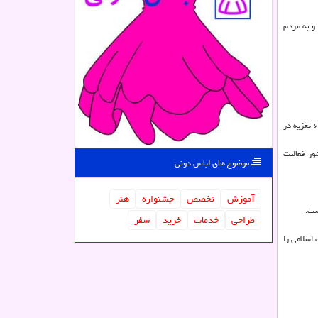
اشت و به مردم
احمد طهرانی نبود نگارخانه برای نمایش آثار هنری هنرمندان را از مشكلات هنری خمین عنوان نمود و اظهار داشت: این شهرستان ظرفیت خوبی برای تعزیه خوانی دارد و تا كنون ۶ تعزیه در
شور فعالیت
موضوع های لباس دونی
آموزش
تخصص
جشنواره
هنر
طراحی
خدمات
خرید
سفر
اسلامی را