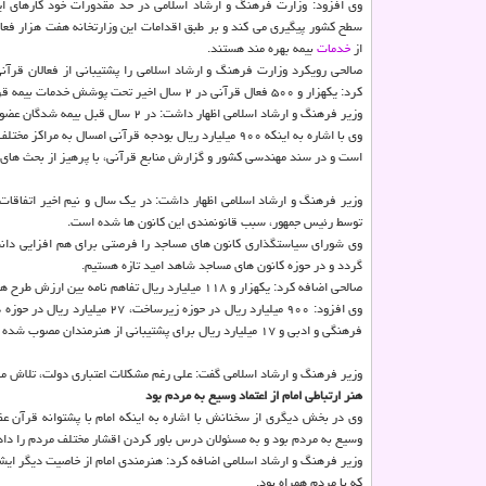
وی افزود: وزارت فرهنگ و ارشاد اسلامی در حد مقدورات خود كارهای این
سطح كشور پیگیری می كند و بر طبق اقدامات این وزارتخانه هفت هزار فعا
از
خدمات
بیمه بهره مند هستند.
صالحی رویكرد وزارت فرهنگ و ارشاد اسلامی را پشتیبانی از فعالان قرآن
كرد: یكهزار و ۵۰۰ فعال قرآنی در ۲ سال اخیر تحت پوشش خدمات بیمه قرار گرفتند.
وزیر فرهنگ و ارشاد اسلامی اظهار داشت: در ۲ سال قبل بیمه شدگان عضو صندوق هنرمندان از ۲۸ هزار نفر به ۴۲ هزار نفر افزایش یافت و منابع مالی این حوزه ۲ برابر افزایش یافت.
وی با اشاره به اینكه ۹۰۰ میلیارد ریال بودجه قرآنی ام
است و در سند مهندسی كشور و گزارش منابع قرآنی، با پرهیز از بحث های ج
وزیر فرهنگ و ارشاد اسلامی اظهار داشت: در یك سال و نیم اخیر اتفاقات
توسط رئیس جمهور، سبب قانونمندی این كانون ها شده است.
وی شورای سیاستگذاری كانون های مساجد را فرصتی برای هم افزایی دانس
گردد و در حوزه كانون های مساجد شاهد امید تازه هستیم.
صالحی اضافه كرد: یكهزار و ۱۱۸ میلیارد ریال تفاهم نامه بین ارزش طرح های این وزارتخانه و استانداری مركزی در حوزه زیرساخت ها و ایده ها است.
فرهنگی و ادبی و ۱۷ میلیارد ریال برای پشتیبانی از هنرمندان مصوب شده است.
وزیر فرهنگ و ارشاد اسلامی گفت: علی رغم مشكلات اعتباری دولت، تلاش می شود تا در ۲ سال باقیمانده از دولت دوازدهم، پشتیبانی از فضاهای فرهن
هنر ارتباطی امام از اعتماد وسیع به مردم بود
وی در بخش دیگری از سخنانش با اشاره به اینكه امام با پشتوانه قرآن ع
وسیع به مردم بود و به مسئولان درس باور كردن اقشار مختلف مردم را داد
وزیر فرهنگ و ارشاد اسلامی اضافه كرد: هنرمندی امام از خاصیت دیگر ایشان
كه با مردم همراه بود.