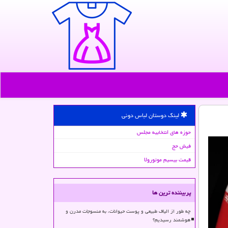
لینک دوستان لباس دونی
حوزه های انتخابیه مجلس
فیش حج
قیمت بیسیم موتورولا
پربیننده ترین ها
چه طور از الیاف طبیعی و پوست حیوانات، به منسوجات مدرن و
هوشمند رسیدیم؟