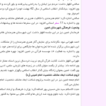
صالحی اظهار داشت: مردم نیز ایشان را به راحتی پذیرفتند و باور كردند و ا
وی افزود: بنیانگذار انقلاب اسلامی ا
امیدوار بود.
صالحی اشاره كرد: امام هنرمندی با خلاقیت هنری در فضاهای مختلف و حمایت
وی با اشاره به 17
سفر
استانی افزود: در این سفرها دغدغه ها و پیشنهادا
وضعیت فرهنگی شهرستان خمین
فرماندار خمین نیز در این جلسه اظهار داشت: این شهرستان هنرمندان فاخر
این شهرستان برگزار شده اما تعزیه خوان ها جایگاهی برای ارائه هنر خود ند
وی با اشاره به فعالیت ۱۴ موسسه قرآنی در خمین افز
دارند.
طهرانی اظهار داشت: كتابت قرآن كریم، تربیت خردسال ترین استاد ممتاز
وی ادامه داد: بیشتر از یكصد عنوان كتاب در زمینه های تاریخی، علمی، ا
وی گفت: خمین بعنوان زادگاه بنیان گذار انقلاب اسلامی یكهزار شهید تقدیم نظام اسلامی كرده و ۲ هزار و ۵۰۰ جانباز و ۹۰ آزاده نیز در دور
لزوم شناخت ابعاد مختلف شخصیت امام خمینی (ره)
امام جمعه خمین نیز در این جلسه برلزوم شناخت ابعاد مختلف شخصیت امام خ
نمایان می كند.
حجت الاسلام سید علی حسینی پور اضافه كرد: وزارت فرهنگ و ارشاد اسلامی د
وی اشاره كرد: باید جلوی ورود ضد ارزش ها و كتاب های بی محتوا به كشور