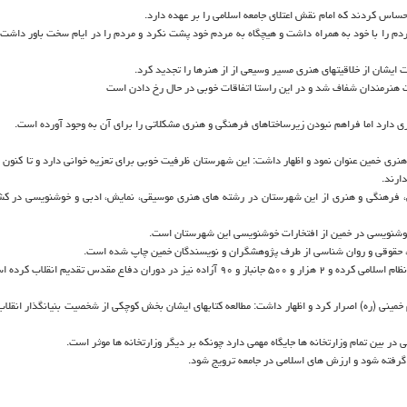
حساس كردند كه امام نقش اعتلای جامعه اسلامی را بر عهده دارد.
ز سال 42 نهضت خودرا شروع كرد و مردم را با خود به همراه داشت و هیچگاه به مردم خود پشت نكرد و مردم را در ایام سخت باور د
 ایشان از خلاقیتهای هنری مسیر وسیعی از از هنرها را تجدید كرد.
ت هنرمندان شفاف شد و در این راستا اتفاقات خوبی در حال رخ دادن است
ی دارد اما فراهم نبودن زیرساختاهای فرهنگی و هنری مشكلاتی را برای آن به وجود آورده است.
ارند.
ود: چهره های علمی، فرهنگی و هنری از این شهرستان در رشته های هنری موسیقی، نمایش، ادبی و خوشنویسی در ك
 خوشنویسی در خمین از افتخارات خوشنویسی این شهرستان است.
دبی، حقوقی و روان شناسی از طرف پژوهشگران و نویسندگان خمین چاپ شده است.
ان دفاع مقدس تقدیم انقلاب كرده است.
مینی (ره) اصرار كرد و اظهار داشت: مطالعه كتابهای ایشان بخش كوچكی از شخصیت بنیانگذار انقلاب 
ر بین تمام وزارتخانه ها جایگاه مهمی دارد چونكه بر دیگر وزارتخانه ها موثر است.
 گرفته شود و ارزش های اسلامی در جامعه ترویج شود.