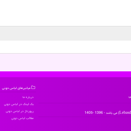
میانبرهای لباس دونی
ی
درباره ما
بک لینک در لباس دونی
رپورتاژ در لباس دونی
مطالب لباس دونی