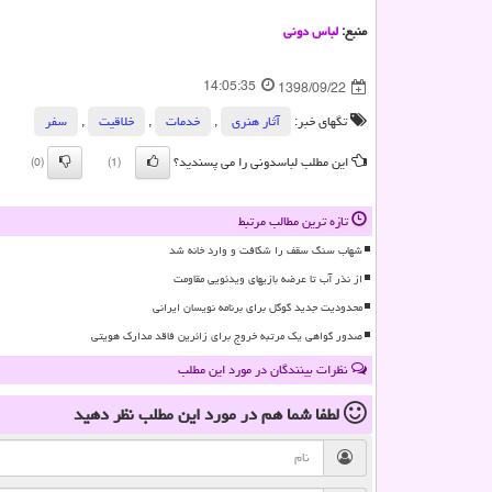
منبع:
لباس دونی
14:05:35
1398/09/22
تگهای خبر:
آثار هنری
,
خدمات
,
خلاقیت
,
سفر
این مطلب لباسدونی را می پسندید؟
(0)
(1)
تازه ترین مطالب مرتبط
شهاب سنگ سقف را شکافت و وارد خانه شد
از نذر آب تا عرضه بازیهای ویدئویی مقاومت
محدودیت جدید گوگل برای برنامه نویسان ایرانی
صدور گواهی یک مرتبه خروج برای زائرین فاقد مدارک هویتی
نظرات بینندگان در مورد این مطلب
لطفا شما هم
در مورد این مطلب
نظر دهید