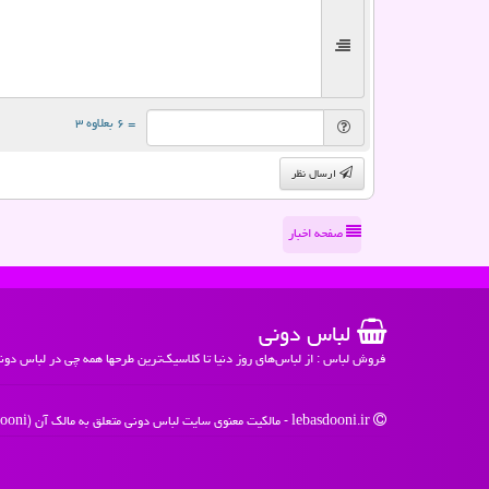
= ۶ بعلاوه ۳
ارسال نظر
صفحه اخبار
لباس دونی
فروش لباس : از لباس‌های روز دنیا تا کلاسیک‌ترین طرحها همه چی در لباس دون
lebasdooni.ir - مالکیت معنوی سایت لباس دونی متعلق به مالک آن (Lebasdooni) می باشد - 1396 -1405