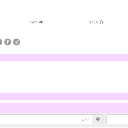
4941
5
/
5.0
X