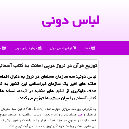
لباس دونی
خانه
آرشیو لباس دونی
درباره لباس دونی
خ
توزیع قرآن در نروژ درپی اهانت به كتاب آسمان
لباس دونی: سه سازمان مسلمان در نروژ به دنبال اقدام
هفته های اخیر یك سازمان غیراسلامی این كشور به قرآ
هدف جلوگیری از اتفاق های مشابه در آینده، نسخه های
كتاب آسمانی را میان نروژی ها توزیع می كنند.
به گزارش روزنامه نروژی «وارت لند» ( Land
فرهنگ و
هنر
مسلمانان نروژ»، «انجمن ادبیات اسلامی» و «مسجد منهاج 
قصد دارند در مجموع ۱۰ هزار نسخه قرآن را در پایتخت و شهر ب
این كشور است و پایتخت فرهنگی نروژ به حساب می آید، توزیع كنند.