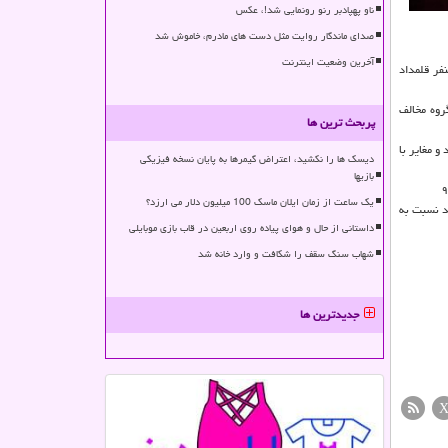
ناو پهپادبر رنو رونمایی شد!، عکس
صدای ماندگار روایت مثل دست های مادرم، خاموش شد
آخرین وضعیت اینترنت
شی از تنفر قلمداد
 اشاره داشت كه اعضای این گروه مخالف
پربحث ترین ها
د و مغایر با
دیسک ها را نکشید، اعتراض گیمرها به پایان نسخه فیزیکی
بازیها
یک ساعت از زمان ایلان ماسک 100 میلیون دلار می ارزد؟
د نسبت به
داستانی از حال و هوای پیاده روی اربعین در قاب بازی موبایلی
شهاب سنگ سقف را شکافت و وارد خانه شد
جدیدترین ها