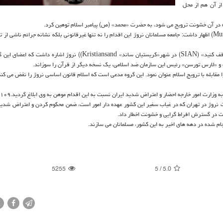
از آن هم از محل
ه در آن خشونت ترویج می شود، به حضرت «محمد» (ص) پیامبر اسلام توهین كرد.
«آكمل علی» رئیس اتحادیه مسلمانان شهر اگدِر (Muslim Union of Agder) اظهار داشت: جامعه مسلمانان نروژ این اقدام را نه تنها غیرقانونی بلكه نشانه جرائم نا
وی به تظاهرات روز یكشنبه گروهی معروف به «اسلامی سازی نروژ را متوقف كنید» (SIAN) در شهر«كریستیان ساند» Kristiansand)) نروژ
خت و «لارس تورسن» رئیس این سازمان ضد اسلامی، یك نسخه دیگر از قرآن را سوزاند.
تاسیس شد و هدف خویش را مقابله با ترویج اسلام عنوان نمود. این گروه مدعی است كه اسلام قانون اساسی نروژ را نقض می كن
 وزارت امور خارجه احضار و اعتراض شدید ایران نسبت به این اقدام موهن به وی ابلاغ گردید.۹۱۰۹
فارت نروژ در تهران كه در غیاب سفیر این كشور عهده دار امور است، ضمن محكوم كردن و اعتراض شدی
ت در گسترش افراط گرایی و خشونت اخطار داد.
5255
5
/
5.0
X