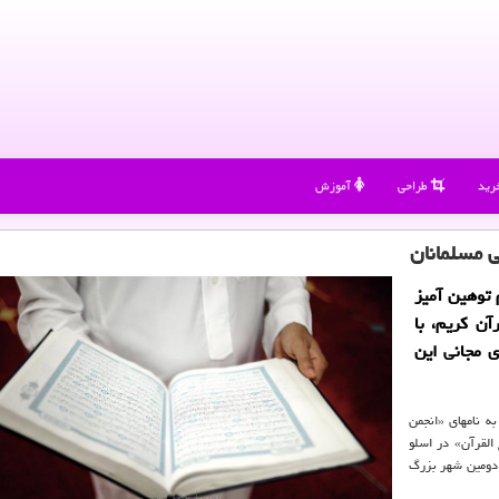
رید
طراحی
آموزش
ی مسلمانان
 توهین آمیز
ن كریم، با
 مجانی این
Vårt)، این سه سازمان به نامهای «انجمن
القرآن» در اسلو
رگن كه دومین شهر بزرگ