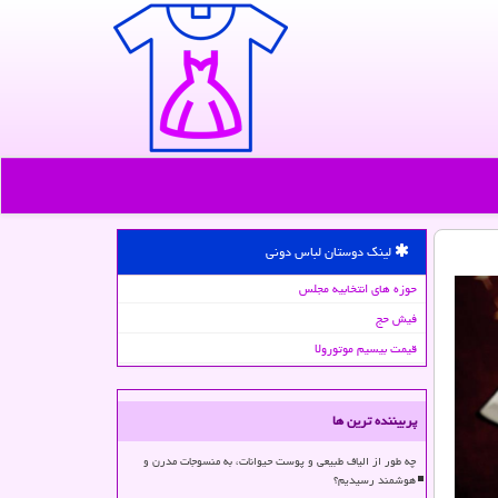
لینک دوستان لباس دونی
حوزه های انتخابیه مجلس
فیش حج
قیمت بیسیم موتورولا
پربیننده ترین ها
چه طور از الیاف طبیعی و پوست حیوانات، به منسوجات مدرن و
هوشمند رسیدیم؟