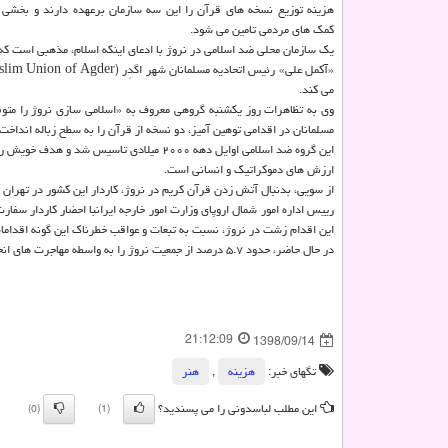
هزینه توزیع نسخه های قرآن را این سه سازمان برعهده دارند و بخشی 
كمك های مردمی تامین می شود.
یك سازمان محلی ضد اسلامی در نروژ با ادعای اینكه اسلام، مذهبی است ك
می كند.
مسلمانان در اقدامی توهین آمیز، دو نسخه از قرآن را به سطح زباله اندا
این گروه ضد اسلامی اوایل دهه ۲۰۰۰ میلادی 
ارزش های دموكراتیك و انسانی است.
از سویی، بدنبال آتش زدن قرآن كریم در نروژ، كاردار این كشور در تهران به
رییس اداره امور شمال اروپای وزارت امور خارجه ایرانبا احضار كاردار س
این اقدام زشت در نروژ، نسبت به تبعات و عواقب خطرناك این گونه اقداما
در حال حاضر، حدود ۵.۷ درصد از جمعیت نروژ را به واسطه مهاجرت های انجام شده در دهه های اخیر به این كشور، مسلمانان می سازند.
21:12:09
1398/09/14
تگهای خبر:
هزینه
,
هنر
این مطلب لباسدونی را می پسندید؟
(0)
(1)